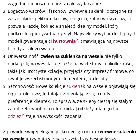
wygodne do noszenia przez całe wydarzenie.
Bogactwo wzorów i fasonów: Zwiewne sukienki dostępne są
w szerokim spektrum krojów, długości, kolorów i wzorów, co
pozwala każdej kobiecie znaleźć idealny model, który
podkreśli jej indywidualny styl. Największy wybór dostępnych
modeli gwarantuje ci
hurtownia
, zmawiająca najnowsze
trendy z całego świata.
Uniwersalność:
zwiewna sukienka na wesele
nie tylko
nadają się na wesela, ale także na wiele innych okoliczności,
takie jak uroczyste kolacje, przyjęcia czy imprezy firmowe, co
czyni je wszechstronnym elementem garderoby.
Sezonowość: Nowe kolekcje
sukienek
na wesele pojawiają się
regularnie, uwzględniając zmieniające się trendy i
preferencje klientek. To sprawia, że sklepy cieszą się stałym
zapotrzebowaniem na ten rodzaj odzieży, dlatego
hurt
odzież
staje na wysokości zadania.
Z powodu swojej elegancji i kobiecego uroku
zwiewne sukienki
na wesele
utrzymują się na szczycie listy bestsellerów