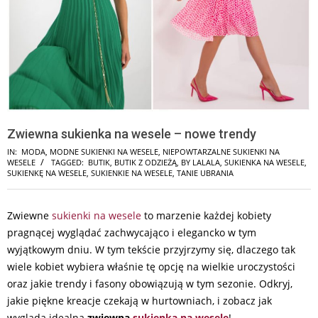
Zwiewna sukienka na wesele – nowe trendy
IN:
MODA
,
MODNE SUKIENKI NA WESELE
,
NIEPOWTARZALNE SUKIENKI NA
WESELE
TAGGED:
BUTIK
,
BUTIK Z ODZIEŻĄ
,
BY LALALA
,
SUKIENKA NA WESELE
,
SUKIENKĘ NA WESELE
,
SUKIENKIE NA WESELE
,
TANIE UBRANIA
Zwiewne
sukienki na wesele
to marzenie każdej kobiety
pragnącej wyglądać zachwycająco i elegancko w tym
wyjątkowym dniu. W tym tekście przyjrzymy się, dlaczego tak
wiele kobiet wybiera właśnie tę opcję na wielkie uroczystości
oraz jakie trendy i fasony obowiązują w tym sezonie. Odkryj,
jakie piękne kreacje czekają w hurtowniach, i zobacz jak
wygląda idealna
zwiewna
sukienka na wesele
!