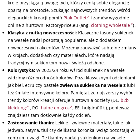
kroje przyciągają uwagę tych, którzy cenią sobie elegancję
opartą na prostocie. Szukając najnowszych trendów wśród
eleganckich kreacji pomiń
Ptak Outlet
i zamów wygodnie
online z hurtowni Factoryprice.eu (ang.
clothing wholesale
) .
Klasyka z nutką nowoczesności:
Klasyczne fasony sukienek
na wesele nadal pozostają popularne, ale z dodatkiem
nowoczesnych akcentów. Możemy zauważyć subtelne zmiany
w krojach, dodatkach czy materiałach, które nadają
tradycyjnym sukienkom nową, świeżą odsłonę.
Kolorystyka:
W 2023/24 roku wśród sukienek na wesele
widzimy różnorodność kolorów. Poza klasycznymi odcieniami
jak biel, ecru czy pastele
zwiewna sukienka na wesele z
lubi
też śmiałe intensywne kolory. Pamiętaj, że najszerszy wybór
trendy kolorów kreacji oferuje hurtownia odzieży (DE.
b2b
kleidung
, RO.
haine en gros
, EE. hulgimüük,), ponieważ
znajdziesz tam dosłownie każdy odcień.
Zastosowanie tkanin:
Lekkie i zwiewne materiały, takie jak
jedwab, satyna, tiul czy delikatna koronka, wciąż pozostają w
centrum uwagi. Te tkaniny nadają sukienkom na wesele