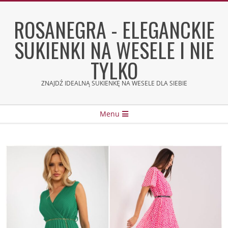
Skip
to
ROSANEGRA - ELEGANCKIE
content
SUKIENKI NA WESELE I NIE
TYLKO
ZNAJDŹ IDEALNĄ SUKIENKĘ NA WESELE DLA SIEBIE
Secondary
Menu
Navigation
Menu