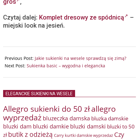
gros
,
Czytaj dalej:
Komplet dresowy ze spódnicą
–
miejski look na jesień.
2023-
12-
Previous Post:
Jakie sukienki na wesele sprawdzą się zimą?
24
Next Post:
Sukienka basic – wygodna i elegancka
ELEGANCKIE SUKIENKI NA WESELE
Allegro sukienki do 50 zł
allegro
wyprzedaż
bluzeczka damska
bluzka damskie
bluzki damkie
bluzki dam
bluzki damski
bluzki to 50
butik z odzieżą
Czy
zł
Carry kurtki damskie wyprzedaż