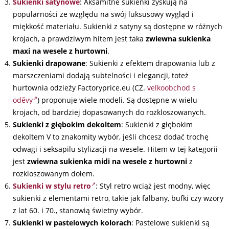
Sukienki satynowe
: Aksamitne sukienki zyskują na
popularności ze względu na swój luksusowy wygląd i
miękkość materiału. Sukienki z satyny są dostępne w różnych
krojach, a prawdziwym hitem jest taka
zwiewna sukienka
maxi na wesele z hurtowni
.
Sukienki drapowane
: Sukienki z efektem drapowania lub z
marszczeniami dodają subtelności i elegancji, toteż
hurtownia odzieży Factoryprice.eu (CZ.
velkoobchod s
oděvy
)
proponuje wiele modeli. Są dostępne w wielu
krojach, od bardziej dopasowanych do rozkloszowanych.
Sukienki z głębokim dekoltem
: Sukienki z głębokim
dekoltem V to znakomity wybór, jeśli chcesz dodać trochę
odwagi i seksapilu stylizacji na wesele. Hitem w tej kategorii
jest
zwiewna sukienka midi na wesele z hurtowni
z
rozkloszowanym dołem.
Sukienki w stylu retro
: Styl retro wciąż jest modny, więc
sukienki z elementami retro, takie jak falbany, bufki czy wzory
z lat 60. i 70., stanowią świetny wybór.
Sukienki w pastelowych kolorach
: Pastelowe sukienki są