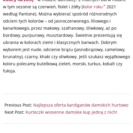
w tym sezonie są czerwień, fiolet i żółty (
kolor roku
2021
według Pantone). Można wybierać spośród różnorodnych
odcieni tych kolorów – od jasnoczerwonego, liliowego i
kanarkowego, przez makowy, szafranowy, śliwkowy, aż po
bordowy, purpurowy, musztardowy. Świetnie prezentują się
ubrania w kolorach ziemi i klasycznych barwach. Dobrym
wyborem jest nude, odcienie brązu (jasnobrązowy, camelowy,
brunatny), czarny, khaki czy oliwkowy. Jeśli szukasz wyjątkowego
koloru polecamy butelkową zieleń, morski, turkus, kobalt czy
fuksja.
2025-
10-
Previous Post:
Najlepsza oferta kardiganów damskich hurtowo
19
Next Post:
Kurteczki wiosenne damskie kup jedną z nich!