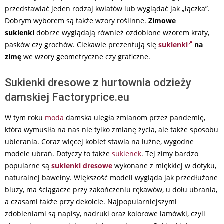
przedstawiać jeden rodzaj kwiatów lub wyglądać jak „łączka”.
Dobrym wyborem są także wzory roślinne.
Zimowe
sukienki
dobrze wyglądają również ozdobione wzorem kraty,
pasków czy grochów. Ciekawie prezentują się
sukienki
na
zimę
we wzory geometryczne czy graficzne.
Sukienki dresowe z hurtownia odzieży
damskiej Factoryprice.eu
W tym roku
moda
damska uległa zmianom przez pandemię,
która wymusiła na nas nie tylko zmianę życia, ale także sposobu
ubierania. Coraz więcej kobiet stawia na luźne, wygodne
modele ubrań. Dotyczy to także
sukienek
. Tej zimy bardzo
popularne są
sukienki dresowe
wykonane z miękkiej w dotyku,
naturalnej bawełny. Większość modeli wygląda jak przedłużone
bluzy, ma ściągacze przy zakończeniu rękawów, u dołu ubrania,
a czasami także przy dekolcie. Najpopularniejszymi
zdobieniami są napisy, nadruki oraz kolorowe lamówki, czyli