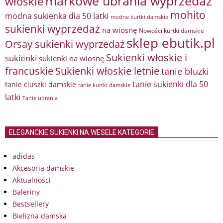
markowe ubrania wyprzedaż
włoskie
mohito
modna sukienka dla 50 latki
modne kurtki damskie
sukienki wyprzedaż
na wiosnę
Nowości kurtki damskie
sklep ebutik.pl
Orsay sukienki wyprzedaż
Sukienki włoskie i
sukienki
sukienki na wiosnę
francuskie
Sukienki włoskie letnie
tanie bluzki
tanie sukienki dla 50
tanie ciuszki damskie
tanie kurtki damskie
latki
Tanie ubrania
ELEGANCKIE SUKIENKI NA WESELE KATEGORIE
adidas
Akcesoria damskie
Aktualności
Baleriny
Bestsellery
Bielizna damska