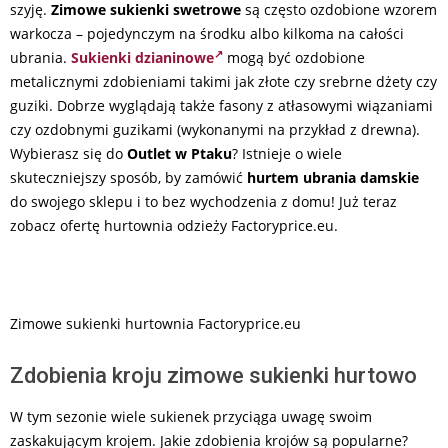
szyję.
Zimowe sukienki swetrowe
są często ozdobione wzorem
warkocza – pojedynczym na środku albo kilkoma na całości
ubrania.
Sukienki dzianinowe
mogą być ozdobione
metalicznymi zdobieniami takimi jak złote czy srebrne dżety czy
guziki. Dobrze wyglądają także fasony z atłasowymi wiązaniami
czy ozdobnymi guzikami (wykonanymi na przykład z drewna).
Wybierasz się do
Outlet w Ptaku
? Istnieje o wiele
skuteczniejszy sposób, by zamówić
hurtem ubrania damskie
do swojego sklepu i to bez wychodzenia z domu! Już teraz
zobacz ofertę hurtownia odzieży Factoryprice.eu.
Zimowe sukienki hurtownia Factoryprice.eu
Zdobienia kroju zimowe sukienki hurtowo
W tym sezonie wiele sukienek przyciąga uwagę swoim
zaskakującym krojem. Jakie zdobienia krojów są popularne?