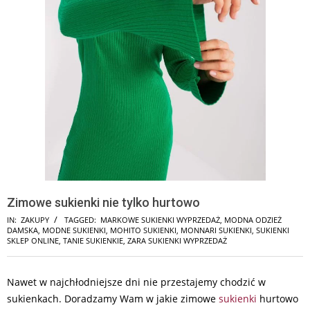
Zimowe sukienki nie tylko hurtowo
IN:
ZAKUPY
TAGGED:
MARKOWE SUKIENKI WYPRZEDAŻ
,
MODNA ODZIEŻ
DAMSKA
,
MODNE SUKIENKI
,
MOHITO SUKIENKI
,
MONNARI SUKIENKI
,
SUKIENKI
SKLEP ONLINE
,
TANIE SUKIENKIE
,
ZARA SUKIENKI WYPRZEDAŻ
Nawet w najchłodniejsze dni nie przestajemy chodzić w
sukienkach. Doradzamy Wam w jakie zimowe
sukienki
hurtowo