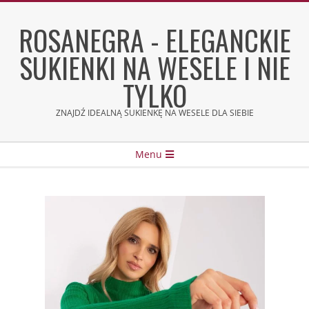
Skip
to
ROSANEGRA - ELEGANCKIE
content
SUKIENKI NA WESELE I NIE
TYLKO
ZNAJDŹ IDEALNĄ SUKIENKĘ NA WESELE DLA SIEBIE
Secondary
Menu
Navigation
Menu