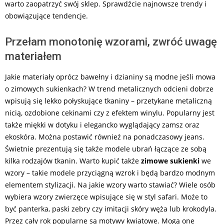
warto
zaopatrzyć swój sklep. Sprawdźcie najnowsze trendy i
obowiązujące tendencje.
Przełam monotonię wzorami, zwróć uwagę
materiałem
Jakie materiały oprócz bawełny i dzianiny są modne jeśli mowa
o zimowych sukienkach? W trend metalicznych odcieni dobrze
wpisują się lekko połyskujące tkaniny – przetykane metaliczną
nicią, ozdobione cekinami czy z efektem winylu. Popularny jest
także miękki w dotyku i elegancko wyglądający zamsz oraz
ekoskóra. Można postawić również na ponadczasowy jeans.
Świetnie prezentują się także modele ubrań łączące ze sobą
kilka rodzajów tkanin. Warto kupić także
zimowe sukienki
we
wzory – takie modele przyciągną wzrok i będą bardzo modnym
elementem stylizacji. Na jakie wzory warto stawiać? Wiele osób
wybiera wzory zwierzęce wpisujące się w styl safari. Może to
być panterka, paski zebry czy imitacji skóry węża lub krokodyla.
Przez cały rok popularne są motywy kwiatowe. Mogą one