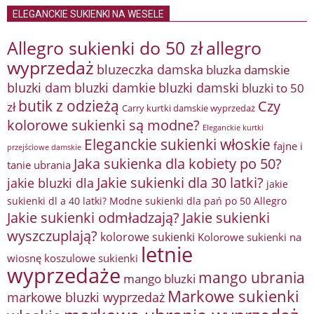
ELEGANCKIE SUKIENKI NA WESELE
Allegro sukienki do 50 zł
allegro
wyprzedaż
bluzeczka damska
bluzka damskie
bluzki damkie
bluzki dam
bluzki damski
bluzki to 50
butik z odzieżą
Czy
zł
Carry kurtki damskie wyprzedaż
kolorowe sukienki są modne?
Eleganckie kurtki
Eleganckie sukienki włoskie
fajne i
przejściowe damskie
Jaka sukienka dla kobiety po 50?
tanie ubrania
Jakie sukienki dla 30 latki?
jakie bluzki dla
jakie
sukienki dl a 40 latki? Modne sukienki dla pań po 50 Allegro
Jakie sukienki odmładzają?
Jakie sukienki
wyszczuplają?
kolorowe sukienki
Kolorowe sukienki na
letnie
wiosnę
koszulowe sukienki
wyprzedaże
mango ubrania
mango bluzki
Markowe sukienki
markowe bluzki wyprzedaż