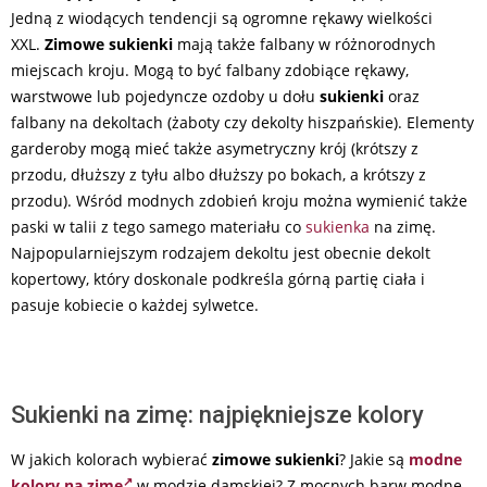
Jedną z wiodących tendencji są ogromne rękawy wielkości
XXL.
Zimowe sukienki
mają także falbany w różnorodnych
miejscach kroju. Mogą to być falbany zdobiące rękawy,
warstwowe lub pojedyncze ozdoby u dołu
sukienki
oraz
falbany na dekoltach (żaboty czy dekolty hiszpańskie). Elementy
garderoby mogą mieć także asymetryczny krój (krótszy z
przodu, dłuższy z tyłu albo dłuższy po bokach, a krótszy z
przodu). Wśród modnych zdobień kroju można wymienić także
paski w talii z tego samego materiału co
sukienka
na zimę.
Najpopularniejszym rodzajem dekoltu jest obecnie dekolt
kopertowy, który doskonale podkreśla górną partię ciała i
pasuje kobiecie o każdej sylwetce.
Sukienki na zimę: najpiękniejsze kolory
W jakich kolorach wybierać
zimowe sukienki
? Jakie są
modne
kolory na zimę
w modzie damskiej? Z mocnych barw modne