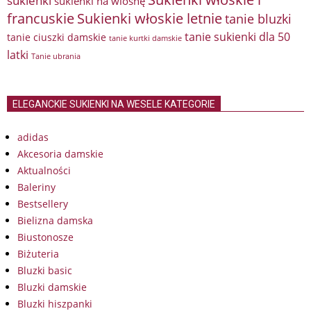
sukienki
sukienki na wiosnę
francuskie
Sukienki włoskie letnie
tanie bluzki
tanie sukienki dla 50
tanie ciuszki damskie
tanie kurtki damskie
latki
Tanie ubrania
ELEGANCKIE SUKIENKI NA WESELE KATEGORIE
adidas
Akcesoria damskie
Aktualności
Baleriny
Bestsellery
Bielizna damska
Biustonosze
Biżuteria
Bluzki basic
Bluzki damskie
Bluzki hiszpanki