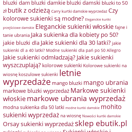
bluzki damkie
bluzki dam
bluzki damski
bluzki to 50
butik z odzieżą
Czy
zł
Carry kurtki damskie wyprzedaż
kolorowe sukienki są modne?
Eleganckie kurtki
Eleganckie sukienki włoskie
fajne i
przejściowe damskie
Jaka sukienka dla kobiety po 50?
tanie ubrania
Jakie sukienki dla 30 latki?
jakie bluzki dla
jakie
sukienki dl a 40 latki? Modne sukienki dla pań po 50 Allegro
Jakie sukienki odmładzają?
Jakie sukienki
wyszczuplają?
kolorowe sukienki
Kolorowe sukienki na
letnie
wiosnę
koszulowe sukienki
wyprzedaże
mango ubrania
mango bluzki
Markowe sukienki
markowe bluzki wyprzedaż
markowe ubrania wyprzedaż
włoskie
mohito
modna sukienka dla 50 latki
modne kurtki damskie
sukienki wyprzedaż
na wiosnę
Nowości kurtki damskie
sklep ebutik.pl
Orsay sukienki wyprzedaż
Sukienki włoskie i