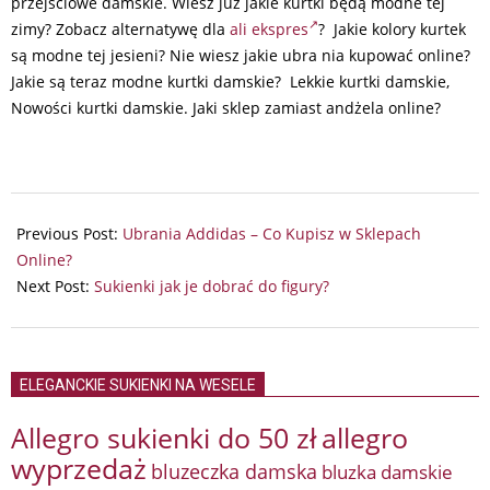
przejściowe damskie. Wiesz już jakie kurtki będą modne tej
zimy? Zobacz alternatywę dla
ali ekspres
? Jakie kolory kurtek
są modne tej jesieni? Nie wiesz jakie ubra nia kupować online?
Jakie są teraz modne kurtki damskie? Lekkie kurtki damskie,
Nowości kurtki damskie. Jaki sklep zamiast andżela online?
2026-
02-
Previous Post:
Ubrania Addidas – Co Kupisz w Sklepach
15
Online?
Next Post:
Sukienki jak je dobrać do figury?
ELEGANCKIE SUKIENKI NA WESELE
Allegro sukienki do 50 zł
allegro
wyprzedaż
bluzeczka damska
bluzka damskie