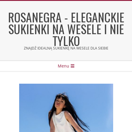
Skip
to
ROSANEGRA - ELEGANCKIE
content
SUKIENKI NA WESELE I NIE
TYLKO
ZNAJDŹ IDEALNĄ SUKIENKĘ NA WESELE DLA SIEBIE
Secondary
Menu
Navigation
Menu