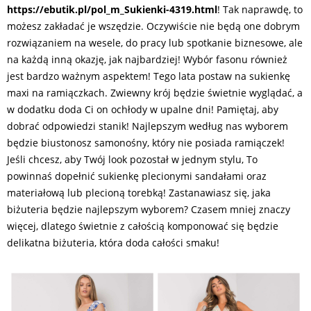
https://ebutik.pl/pol_m_Sukienki-4319.html
! Tak naprawdę, to
możesz zakładać je wszędzie. Oczywiście nie będą one dobrym
rozwiązaniem na wesele, do pracy lub spotkanie biznesowe, ale
na każdą inną okazję, jak najbardziej! Wybór fasonu również
jest bardzo ważnym aspektem! Tego lata postaw na sukienkę
maxi na ramiączkach. Zwiewny krój będzie świetnie wyglądać, a
w dodatku doda Ci on ochłody w upalne dni! Pamiętaj, aby
dobrać odpowiedzi stanik! Najlepszym według nas wyborem
będzie biustonosz samonośny, który nie posiada ramiączek!
Jeśli chcesz, aby Twój look pozostał w jednym stylu, To
powinnaś dopełnić sukienkę plecionymi sandałami oraz
materiałową lub plecioną torebką! Zastanawiasz się, jaka
biżuteria będzie najlepszym wyborem? Czasem mniej znaczy
więcej, dlatego świetnie z całością komponować się będzie
delikatna biżuteria, która doda całości smaku!