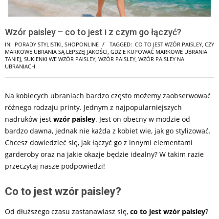
Wzór paisley – co to jest i z czym go łączyć?
IN:
PORADY STYLISTKI
,
SHOPONLINE
TAGGED:
CO TO JEST WZÓR PAISLEY
,
CZY
MARKOWE UBRANIA SĄ LEPSZEJ JAKOŚCI
,
GDZIE KUPOWAĆ MARKOWE UBRANIA
TANIEJ
,
SUKIENKI WE WZÓR PAISLEY
,
WZÓR PAISLEY
,
WZÓR PAISLEY NA
UBRANIACH
Na kobiecych ubraniach bardzo często możemy zaobserwować
różnego rodzaju printy. Jednym z najpopularniejszych
nadruków jest
wzór paisley
. Jest on obecny w modzie od
bardzo dawna, jednak nie każda z kobiet wie, jak go stylizować.
Chcesz dowiedzieć się, jak łączyć go z innymi elementami
garderoby oraz na jakie okazje będzie idealny? W takim razie
przeczytaj nasze podpowiedzi!
Co to jest wzór paisley?
Od dłuższego czasu zastanawiasz się,
co to jest wzór paisley
?