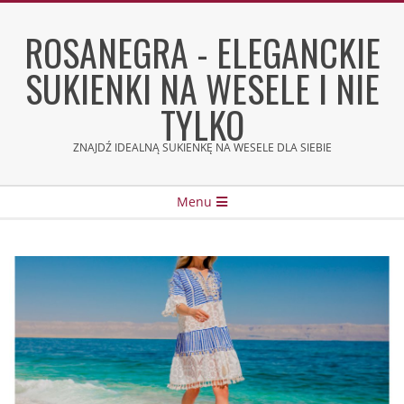
Skip
to
ROSANEGRA - ELEGANCKIE
content
SUKIENKI NA WESELE I NIE
TYLKO
ZNAJDŹ IDEALNĄ SUKIENKĘ NA WESELE DLA SIEBIE
Secondary
Menu
Navigation
Menu