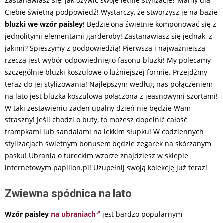
Zastanawiasz się, jak ożywić swoje letnie stylizacje? Mamy dla
Ciebie świetną podpowiedź! Wystarczy, że stworzysz je na bazie
bluzki we wzór paisley
! Będzie ona świetnie komponować się z
jednolitymi elementami garderoby! Zastanawiasz się jednak, z
jakimi? Spieszymy z podpowiedzią! Pierwszą i najważniejszą
rzeczą jest wybór odpowiedniego fasonu bluzki! My polecamy
szczególnie bluzki koszulowe o luźniejszej formie. Przejdźmy
teraz do jej stylizowania! Najlepszym według nas połączeniem
na lato jest bluzka koszulowa połączona z jeasnowymi szortami!
W taki zestawieniu żaden upalny dzień nie będzie Wam
straszny! Jeśli chodzi o buty, to możesz dopełnić całość
trampkami lub sandałami na lekkim słupku! W codziennych
stylizacjach świetnym bonusem będzie zegarek na skórzanym
pasku! Ubrania o tureckim wzorze znajdziesz w sklepie
internetowym papilion.pl! Uzupełnij swoją kolekcję już teraz!
Zwiewna spódnica na lato
Wzór paisley
na ubraniach
jest bardzo popularnym