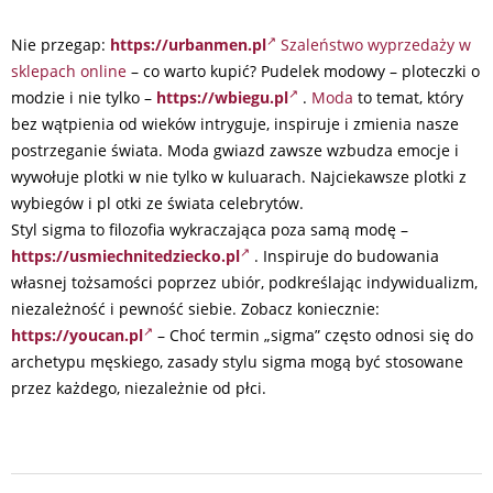
Nie przegap:
https://urbanmen.pl
Szaleństwo wyprzedaży w
sklepach online
– co warto kupić? Pudelek modowy – ploteczki o
modzie i nie tylko –
https://wbiegu.pl
.
Moda
to temat, który
bez wątpienia od wieków intryguje, inspiruje i zmienia nasze
postrzeganie świata. Moda gwiazd zawsze wzbudza emocje i
wywołuje plotki w nie tylko w kuluarach. Najciekawsze plotki z
wybiegów i pl otki ze świata celebrytów.
Styl sigma to filozofia wykraczająca poza samą modę –
https://usmiechnitedziecko.pl
. Inspiruje do budowania
własnej tożsamości poprzez ubiór, podkreślając indywidualizm,
niezależność i pewność siebie. Zobacz koniecznie:
https://youcan.pl
– Choć termin „sigma” często odnosi się do
archetypu męskiego, zasady stylu sigma mogą być stosowane
przez każdego, niezależnie od płci.
2025-