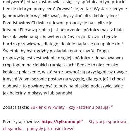
motywem! Jednak zastanawiasz się, czy spódnica o tym princie
będzie dobrym pomysłem? Oczywiście, że tak! Wystarcz jedynie
ją odpowiednio wystylizować, aby zyskać ultra kobiecy look!
Przedstawimy Ci dwie cudowne propozycje na stylizacje
idealne! Pierwszą z nich jest połączenie spódnicy maxi z białą
koszulą wykonaną z bawełny o luźny kroju! Koszula będzie
bardzo przewiewna, dlatego idealnie nada się na upalne dni!
Świetnie by było, gdyby posiadała ona rękaw ¾. Drugą
propozycją jest zestawienie długiej spódnicy z dopasowanym
crop topem na cienkich ramiączkach! Będzie to nieziemsko
kobiece połączenie, w którym z pewnością przyciągniesz uwagę
innych! W tym sezonie postaw na wygodę, dlatego, jeśli chodzi
o obuwie, to powinny być to buty na płaskiej podeszwie, takie
jak baleriny, mokasyny lub sandały!
Zobacz także:
Sukienki w kwiaty – czy każdemu pasują?
Przeczytaj również:
https://tylkoono.pl
–
Stylizacja sportowo-
elegancka – pomysły jak nosić dresy