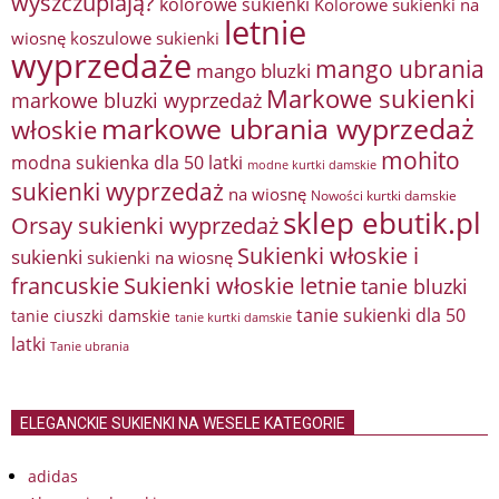
wyszczuplają?
kolorowe sukienki
Kolorowe sukienki na
letnie
wiosnę
koszulowe sukienki
wyprzedaże
mango ubrania
mango bluzki
Markowe sukienki
markowe bluzki wyprzedaż
markowe ubrania wyprzedaż
włoskie
mohito
modna sukienka dla 50 latki
modne kurtki damskie
sukienki wyprzedaż
na wiosnę
Nowości kurtki damskie
sklep ebutik.pl
Orsay sukienki wyprzedaż
Sukienki włoskie i
sukienki
sukienki na wiosnę
francuskie
Sukienki włoskie letnie
tanie bluzki
tanie sukienki dla 50
tanie ciuszki damskie
tanie kurtki damskie
latki
Tanie ubrania
ELEGANCKIE SUKIENKI NA WESELE KATEGORIE
adidas