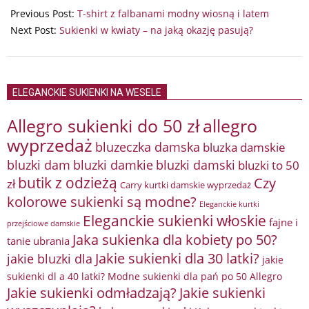
04-
Previous Post:
T-shirt z falbanami modny wiosną i latem
01
Next Post:
Sukienki w kwiaty – na jaką okazję pasują?
ELEGANCKIE SUKIENKI NA WESELE
Allegro sukienki do 50 zł
allegro
wyprzedaż
bluzeczka damska
bluzka damskie
bluzki damkie
bluzki dam
bluzki damski
bluzki to 50
butik z odzieżą
Czy
zł
Carry kurtki damskie wyprzedaż
kolorowe sukienki są modne?
Eleganckie kurtki
Eleganckie sukienki włoskie
fajne i
przejściowe damskie
Jaka sukienka dla kobiety po 50?
tanie ubrania
Jakie sukienki dla 30 latki?
jakie bluzki dla
jakie
sukienki dl a 40 latki? Modne sukienki dla pań po 50 Allegro
Jakie sukienki odmładzają?
Jakie sukienki