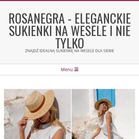
Skip
to
ROSANEGRA - ELEGANCKIE
content
SUKIENKI NA WESELE I NIE
TYLKO
ZNAJDŹ IDEALNĄ SUKIENKĘ NA WESELE DLA SIEBIE
Secondary
Menu
Navigation
Menu