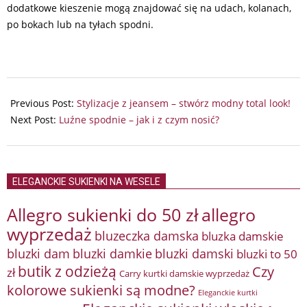
dodatkowe kieszenie mogą znajdować się na udach, kolanach,
po bokach lub na tyłach spodni.
2025-
03-
Previous Post:
Stylizacje z jeansem – stwórz modny total look!
09
Next Post:
Luźne spodnie – jak i z czym nosić?
ELEGANCKIE SUKIENKI NA WESELE
Allegro sukienki do 50 zł
allegro
wyprzedaż
bluzeczka damska
bluzka damskie
bluzki damkie
bluzki dam
bluzki damski
bluzki to 50
butik z odzieżą
Czy
zł
Carry kurtki damskie wyprzedaż
kolorowe sukienki są modne?
Eleganckie kurtki