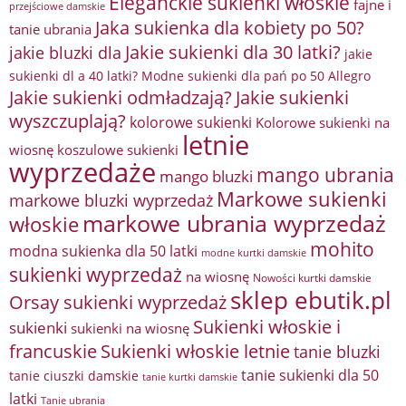
Eleganckie sukienki włoskie
fajne i
przejściowe damskie
Jaka sukienka dla kobiety po 50?
tanie ubrania
Jakie sukienki dla 30 latki?
jakie bluzki dla
jakie
sukienki dl a 40 latki? Modne sukienki dla pań po 50 Allegro
Jakie sukienki odmładzają?
Jakie sukienki
wyszczuplają?
kolorowe sukienki
Kolorowe sukienki na
letnie
wiosnę
koszulowe sukienki
wyprzedaże
mango ubrania
mango bluzki
Markowe sukienki
markowe bluzki wyprzedaż
markowe ubrania wyprzedaż
włoskie
mohito
modna sukienka dla 50 latki
modne kurtki damskie
sukienki wyprzedaż
na wiosnę
Nowości kurtki damskie
sklep ebutik.pl
Orsay sukienki wyprzedaż
Sukienki włoskie i
sukienki
sukienki na wiosnę
francuskie
Sukienki włoskie letnie
tanie bluzki
tanie sukienki dla 50
tanie ciuszki damskie
tanie kurtki damskie
latki
Tanie ubrania