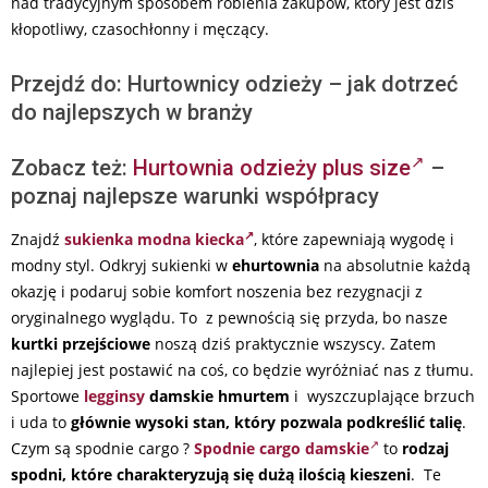
nad tradycyjnym sposobem robienia zakupów, który jest dziś
kłopotliwy, czasochłonny i męczący.
Przejdź do: Hurtownicy odzieży – jak dotrzeć
do najlepszych w branży
Zobacz też:
Hurtownia odzieży plus size
–
poznaj najlepsze warunki współpracy
Znajdź
sukienka modna kiecka
, które zapewniają wygodę i
modny styl. Odkryj sukienki w
ehurtownia
na absolutnie każdą
okazję i podaruj sobie komfort noszenia bez rezygnacji z
oryginalnego wyglądu. To z pewnością się przyda, bo nasze
kurtki przejściowe
noszą dziś praktycznie wszyscy. Zatem
najlepiej jest postawić na coś, co będzie wyróżniać nas z tłumu.
Sportowe
legginsy
damskie hmurtem
i wyszczuplające brzuch
i uda to
głównie wysoki stan, który pozwala podkreślić talię
.
Czym są spodnie cargo ?
Spodnie cargo damskie
to
rodzaj
spodni, które charakteryzują się dużą ilością kieszeni
. Te