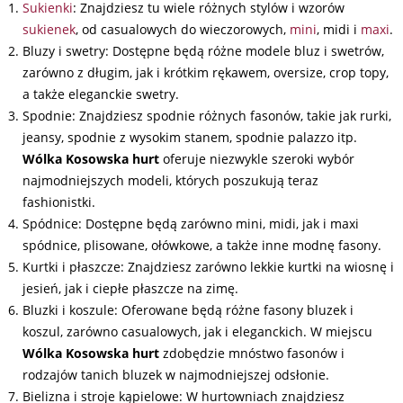
Sukienki
: Znajdziesz tu wiele różnych stylów i wzorów
sukienek
, od casualowych do wieczorowych,
mini
, midi i
maxi
.
Bluzy i swetry: Dostępne będą różne modele bluz i swetrów,
zarówno z długim, jak i krótkim rękawem, oversize, crop topy,
a także eleganckie swetry.
Spodnie: Znajdziesz spodnie różnych fasonów, takie jak rurki,
jeansy, spodnie z wysokim stanem, spodnie palazzo itp.
Wólka Kosowska hurt
oferuje niezwykle szeroki wybór
najmodniejszych modeli, których poszukują teraz
fashionistki.
Spódnice: Dostępne będą zarówno mini, midi, jak i maxi
spódnice, plisowane, ołówkowe, a także inne modnę fasony.
Kurtki i płaszcze: Znajdziesz zarówno lekkie kurtki na wiosnę i
jesień, jak i ciepłe płaszcze na zimę.
Bluzki i koszule: Oferowane będą różne fasony bluzek i
koszul, zarówno casualowych, jak i eleganckich. W miejscu
Wólka Kosowska hurt
zdobędzie mnóstwo fasonów i
rodzajów tanich bluzek w najmodniejszej odsłonie.
Bielizna i stroje kąpielowe: W hurtowniach znajdziesz