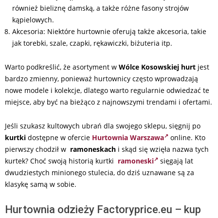
również bieliznę damską, a także różne fasony strojów
kąpielowych.
Akcesoria: Niektóre hurtownie oferują także akcesoria, takie
jak torebki, szale, czapki, rękawiczki, biżuteria itp.
Warto podkreślić, że asortyment w
Wólce Kosowskiej hurt
jest
bardzo zmienny, ponieważ hurtownicy często wprowadzają
nowe modele i kolekcje, dlatego warto regularnie odwiedzać te
miejsce, aby być na bieżąco z najnowszymi trendami i ofertami.
Jeśli szukasz kultowych ubrań dla swojego sklepu, sięgnij po
kurtki
dostępne w ofercie
Hurtownia Warszawa
online. Kto
pierwszy chodził w
ramoneskach
i skąd się wzięła nazwa tych
kurtek? Choć swoją historią kurtki
ramoneski
sięgają lat
dwudziestych minionego stulecia, do dziś uznawane są za
klasykę samą w sobie.
Hurtownia odzieży Factoryprice.eu – kup