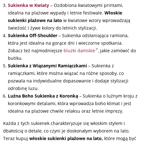
Sukienka w Kwiaty
– Ozdobiona kwiatowymi printami,
idealna na plażowe wypady i letnie festiwale.
Włoskie
sukienki plażowe na lato
w kwiatowe wzory wprowadzają
świeżość i żywe kolory do letnich stylizacji.
Sukienka Off-Shoulder
– Sukienka odsłaniająca ramiona,
która jest idealna na gorące dni i wieczorne spotkania.
Zobacz też najmodniejsze
bluzki damskie
, jakie zamówić do
butiku.
Sukienka z Wiązanymi Ramiączkami
– Sukienka z
ramiączkami, które można wiązać na różne sposoby, co
pozwala na indywidualne dopasowanie i dodaje stylizacji
odrobinę luzu.
Luźna Boho Sukienka z Koronką
– Sukienka o luźnym kroju z
koronkowymi detalami, która wprowadza boho klimat i jest
idealna na plażowe chwile relaksu oraz letnie imprezy.
Każda z tych sukienek charakteryzuje się włoskim stylem i
dbałością o detale, co czyni je doskonałym wyborem na lato.
Teraz kupuj
włoskie sukienki plażowe na lato,
które mogą być