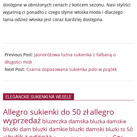
dostępne w obniżonych cenach z końcem sezonu. Nasi styliści
wyjaśnią ci ponadto z czego słynie włoska moda i dlaczego
tania odzież włoska jest coraz bardziej dostępna.
2024-
09-
Previous Post:
Jasnoróżowa luźna sukienka z falbaną o
10
długości midi
Next Post:
Czarna dopasowana sukienka polo w prążek
ELEGANCKIE SUKIENKI NA WESELE
Allegro sukienki do 50 zł
allegro
wyprzedaż
bluzeczka damska
bluzka damskie
bluzki damkie
bluzki dam
bluzki damski
bluzki to 50
butik z odzieżą