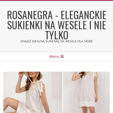
Skip
to
ROSANEGRA - ELEGANCKIE
content
SUKIENKI NA WESELE I NIE
TYLKO
ZNAJDŹ IDEALNĄ SUKIENKĘ NA WESELE DLA SIEBIE
Secondary
Menu
Navigation
Menu