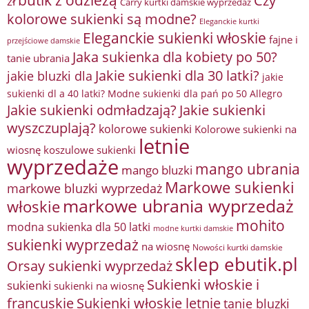
Czy
zł
Carry kurtki damskie wyprzedaż
kolorowe sukienki są modne?
Eleganckie kurtki
Eleganckie sukienki włoskie
fajne i
przejściowe damskie
Jaka sukienka dla kobiety po 50?
tanie ubrania
Jakie sukienki dla 30 latki?
jakie bluzki dla
jakie
sukienki dl a 40 latki? Modne sukienki dla pań po 50 Allegro
Jakie sukienki odmładzają?
Jakie sukienki
wyszczuplają?
kolorowe sukienki
Kolorowe sukienki na
letnie
wiosnę
koszulowe sukienki
wyprzedaże
mango ubrania
mango bluzki
Markowe sukienki
markowe bluzki wyprzedaż
markowe ubrania wyprzedaż
włoskie
mohito
modna sukienka dla 50 latki
modne kurtki damskie
sukienki wyprzedaż
na wiosnę
Nowości kurtki damskie
sklep ebutik.pl
Orsay sukienki wyprzedaż
Sukienki włoskie i
sukienki
sukienki na wiosnę
francuskie
Sukienki włoskie letnie
tanie bluzki