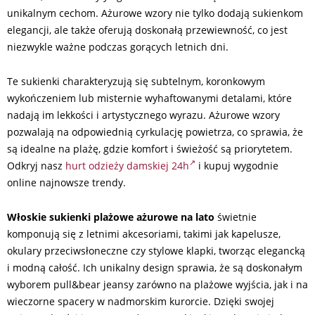
unikalnym cechom. Ażurowe wzory nie tylko dodają sukienkom
elegancji, ale także oferują doskonałą przewiewność, co jest
niezwykle ważne podczas gorących letnich dni.
Te sukienki charakteryzują się subtelnym, koronkowym
wykończeniem lub misternie wyhaftowanymi detalami, które
nadają im lekkości i artystycznego wyrazu. Ażurowe wzory
pozwalają na odpowiednią cyrkulację powietrza, co sprawia, że
są idealne na plażę, gdzie komfort i świeżość są priorytetem.
Odkryj nasz
hurt odzieży damskiej 24h
i kupuj wygodnie
online najnowsze trendy.
Włoskie sukienki plażowe ażurowe na lato
świetnie
komponują się z letnimi akcesoriami, takimi jak kapelusze,
okulary przeciwsłoneczne czy stylowe klapki, tworząc elegancką
i modną całość. Ich unikalny design sprawia, że są doskonałym
wyborem pull&bear jeansy zarówno na plażowe wyjścia, jak i na
wieczorne spacery w nadmorskim kurorcie. Dzięki swojej