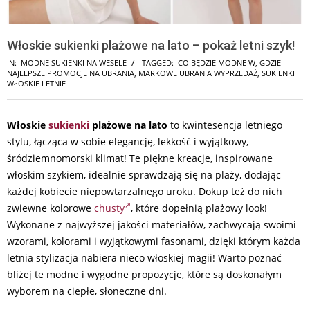
Włoskie sukienki plażowe na lato – pokaż letni szyk!
IN:
MODNE SUKIENKI NA WESELE
TAGGED:
CO BĘDZIE MODNE W
,
GDZIE
NAJLEPSZE PROMOCJE NA UBRANIA
,
MARKOWE UBRANIA WYPRZEDAŻ
,
SUKIENKI
WŁOSKIE LETNIE
Włoskie
sukienki
plażowe na lato
to kwintesencja letniego
stylu, łącząca w sobie elegancję, lekkość i wyjątkowy,
śródziemnomorski klimat! Te piękne kreacje, inspirowane
włoskim szykiem, idealnie sprawdzają się na plaży, dodając
każdej kobiecie niepowtarzalnego uroku. Dokup też do nich
zwiewne kolorowe
chusty
, które dopełnią plażowy look!
Wykonane z najwyższej jakości materiałów, zachwycają swoimi
wzorami, kolorami i wyjątkowymi fasonami, dzięki którym każda
letnia stylizacja nabiera nieco włoskiej magii! Warto poznać
bliżej te modne i wygodne propozycje, które są doskonałym
wyborem na ciepłe, słoneczne dni.