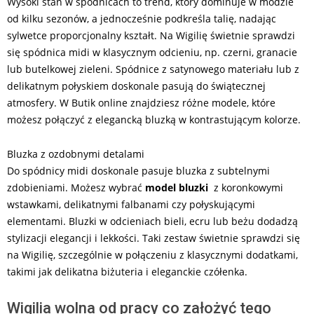
Wysoki stan w spódnicach to trend, który dominuje w modzie
od kilku sezonów, a jednocześnie podkreśla talię, nadając
sylwetce proporcjonalny kształt. Na Wigilię świetnie sprawdzi
się spódnica midi w klasycznym odcieniu, np. czerni, granacie
lub butelkowej zieleni. Spódnice z satynowego materiału lub z
delikatnym połyskiem doskonale pasują do świątecznej
atmosfery. W Butik online znajdziesz różne modele, które
możesz połączyć z elegancką bluzką w kontrastującym kolorze.
Bluzka z ozdobnymi detalami
Do spódnicy midi doskonale pasuje bluzka z subtelnymi
zdobieniami. Możesz wybrać
model bluzki
z koronkowymi
wstawkami, delikatnymi falbanami czy połyskującymi
elementami. Bluzki w odcieniach bieli, ecru lub beżu dodadzą
stylizacji elegancji i lekkości. Taki zestaw świetnie sprawdzi się
na Wigilię, szczególnie w połączeniu z klasycznymi dodatkami,
takimi jak delikatna biżuteria i eleganckie czółenka.
Wigilia wolna od pracy co założyć tego