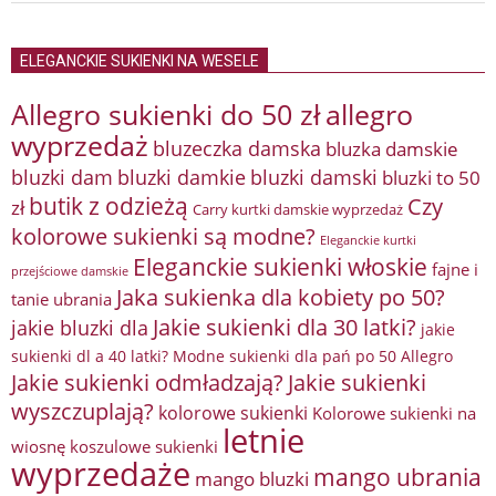
ELEGANCKIE SUKIENKI NA WESELE
Allegro sukienki do 50 zł
allegro
wyprzedaż
bluzeczka damska
bluzka damskie
bluzki damkie
bluzki dam
bluzki damski
bluzki to 50
butik z odzieżą
Czy
zł
Carry kurtki damskie wyprzedaż
kolorowe sukienki są modne?
Eleganckie kurtki
Eleganckie sukienki włoskie
fajne i
przejściowe damskie
Jaka sukienka dla kobiety po 50?
tanie ubrania
Jakie sukienki dla 30 latki?
jakie bluzki dla
jakie
sukienki dl a 40 latki? Modne sukienki dla pań po 50 Allegro
Jakie sukienki odmładzają?
Jakie sukienki
wyszczuplają?
kolorowe sukienki
Kolorowe sukienki na
letnie
wiosnę
koszulowe sukienki
wyprzedaże
mango ubrania
mango bluzki