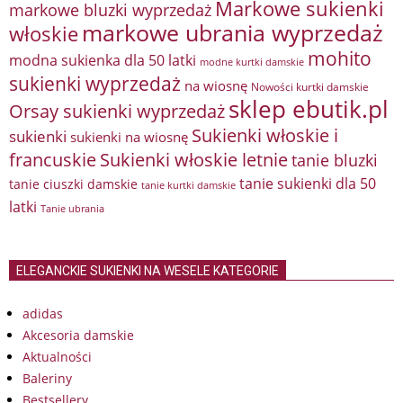
Markowe sukienki
markowe bluzki wyprzedaż
markowe ubrania wyprzedaż
włoskie
mohito
modna sukienka dla 50 latki
modne kurtki damskie
sukienki wyprzedaż
na wiosnę
Nowości kurtki damskie
sklep ebutik.pl
Orsay sukienki wyprzedaż
Sukienki włoskie i
sukienki
sukienki na wiosnę
francuskie
Sukienki włoskie letnie
tanie bluzki
tanie sukienki dla 50
tanie ciuszki damskie
tanie kurtki damskie
latki
Tanie ubrania
ELEGANCKIE SUKIENKI NA WESELE KATEGORIE
adidas
Akcesoria damskie
Aktualności
Baleriny
Bestsellery