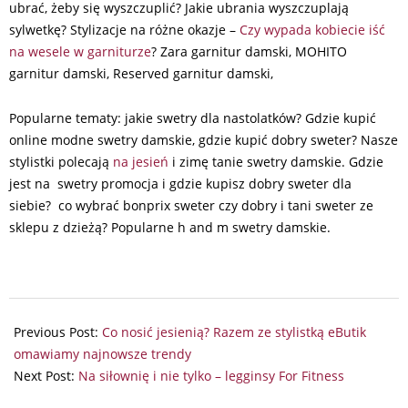
ubrać, żeby się wyszczuplić? Jakie ubrania wyszczuplają
sylwetkę? Stylizacje na różne okazje –
Czy wypada kobiecie iść
na wesele w garniturze
? Zara garnitur damski, MOHITO
garnitur damski, Reserved garnitur damski,
Popularne tematy: jakie swetry dla nastolatków? Gdzie kupić
online modne swetry damskie, gdzie kupić dobry sweter? Nasze
stylistki polecają
na jesień
i zimę tanie swetry damskie. Gdzie
jest na swetry promocja i gdzie kupisz dobry sweter dla
siebie? co wybrać bonprix sweter czy dobry i tani sweter ze
sklepu z dzieżą? Popularne h and m swetry damskie.
2024-
10-
Previous Post:
Co nosić jesienią? Razem ze stylistką eButik
25
omawiamy najnowsze trendy
Next Post:
Na siłownię i nie tylko – legginsy For Fitness