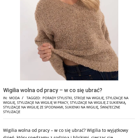
Wigilia wolna od pracy – w co się ubrać?
IN:
MODA
TAGGED:
PORADY STYLISTKI
,
STROJE NA WIGILIĘ
,
STYLIZACJE NA
WIGILIĘ
,
STYLIZACJE NA WIGILIĘ W PRACY
,
STYLIZACJE NA WIGILIĘ Z SUKIENKĄ
,
STYLIZACJE NA WIGILIĘ ZE SPODNIAMI
,
SUKIENKI NA WIGILIĘ
,
ŚWIĄTECZNE
STYLIZACJE
Wigilia wolna od pracy – w co się ubrać? Wigilia to wyjątkowy
dzień, który spędzamy z rodziną i bliskimi, ciesząc się