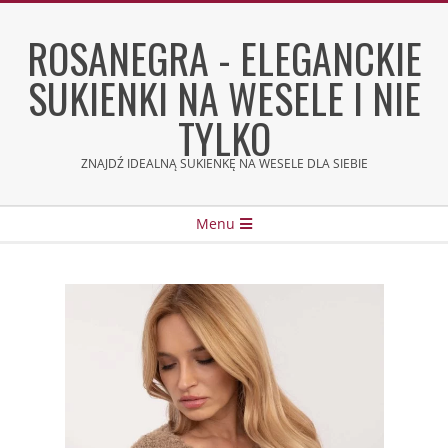
Skip
to
ROSANEGRA - ELEGANCKIE
content
SUKIENKI NA WESELE I NIE
TYLKO
ZNAJDŹ IDEALNĄ SUKIENKĘ NA WESELE DLA SIEBIE
Secondary
Menu
Navigation
Menu