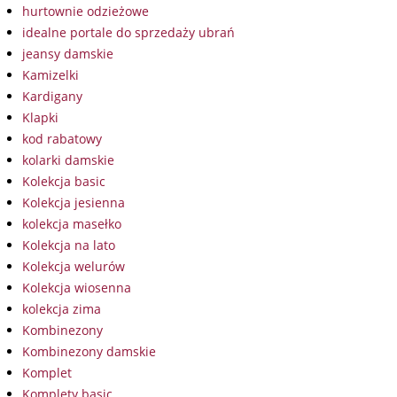
hurtownie odzieżowe
idealne portale do sprzedaży ubrań
jeansy damskie
Kamizelki
Kardigany
Klapki
kod rabatowy
kolarki damskie
Kolekcja basic
Kolekcja jesienna
kolekcja masełko
Kolekcja na lato
Kolekcja welurów
Kolekcja wiosenna
kolekcja zima
Kombinezony
Kombinezony damskie
Komplet
Komplety basic