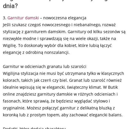
dnia?
3.
Garnitur damski
– nowoczesna elegancja
Jeśli szukasz czegoś nowoczesnego i niebanalnego, rozważ
stylizację z garniturem damskim. Garnitury od kilku sezonów są
niezwykle modne i sprawdzają się na wiele okazji, także na
Wigilię. To doskonały wybór dla kobiet, które lubią łączyć
elegancję z odrobiną nonszalancji.
Garnitur w odcieniach granatu lub szarości
Wigilijna stylizacja nie musi być utrzymana tylko w klasycznych
kolorach, takich jak czerń czy biel. Granat lub szarość również
idealnie wpisują się w elegancki, świąteczny klimat. W Butik
online znajdziesz garnitury damskie w różnych odcieniach i
fasonach, które sprawią, że będziesz wyglądać stylowo i
oryginalnie. Możesz połączyć garnitur z delikatną bluzką z
koronką lub z prostym topem, aby zachować elegancki balans.
Dodatki, które dodają charakteru