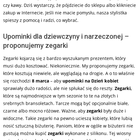
czy kawy. Dziś wystarczy, że pójdziecie do sklepu albo klikniecie
zakup w Internecie. Jeśli nie macie pomysłu, nasza stylistka
spieszy z pomocą i radzi, co wybrać.
Upominki dla dziewczyny i narzeczonej –
proponujemy zegarki
Zegarki kojarzą się z bardzo wyszukanym prezentem, który
musi dużo kosztować. Niekoniecznie. My proponujemy zegarki,
które kosztują niewiele, ale wyglądają na drogie. A o to właśnie
się rozchodzi
8 marca
– aby
upominki na Dzień kobiet
sprawiały dużo radości, ale nie spłukać się do reszty.
Zegarki,
które są najmodniejsze w tym sezonie to te na złotych i
srebrnych bransoletach. Tarcze mogą być opcjonalnie białe,
czarne albo mocno różowe. Ważne, aby
zegarki
były duże i
widoczne. Takie zegarki na pewno ucieszą kobiety, które lubią
nosić sztuczną biżuterię. Paniom, które w ogóle w biżuterii nie
gustują można kupić
zegarki
wykonane z silikonu. Tej wiosny