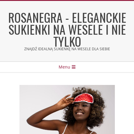
Skip
to
ROSANEGRA - ELEGANCKIE
content
SUKIENKI NA WESELE I NIE
TYLKO
ZNAJDŹ IDEALNĄ SUKIENKĘ NA WESELE DLA SIEBIE
Secondary
Menu
Navigation
Menu