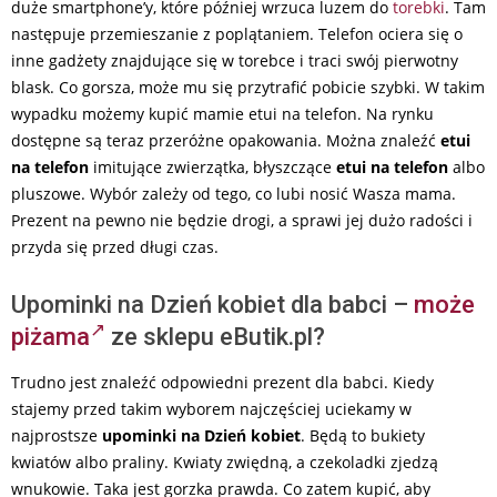
duże smartphone’y, które później wrzuca luzem do
torebki
. Tam
następuje przemieszanie z poplątaniem. Telefon ociera się o
inne gadżety znajdujące się w torebce i traci swój pierwotny
blask. Co gorsza, może mu się przytrafić pobicie szybki. W takim
wypadku możemy kupić mamie etui na telefon. Na rynku
dostępne są teraz przeróżne opakowania. Można znaleźć
etui
na telefon
imitujące zwierzątka, błyszczące
etui na telefon
albo
pluszowe. Wybór zależy od tego, co lubi nosić Wasza mama.
Prezent na pewno nie będzie drogi, a sprawi jej dużo radości i
przyda się przed długi czas.
Upominki na Dzień kobiet dla babci –
może
piżama
ze sklepu eButik.pl?
Trudno jest znaleźć odpowiedni prezent dla babci. Kiedy
stajemy przed takim wyborem najczęściej uciekamy w
najprostsze
upominki na Dzień kobiet
. Będą to bukiety
kwiatów albo praliny. Kwiaty zwiędną, a czekoladki zjedzą
wnukowie. Taka jest gorzka prawda. Co zatem kupić, aby