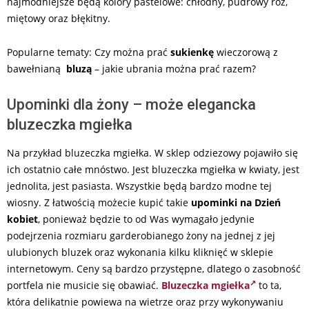
najmodniejsze będą kolory pastelowe: chłodny, pudrowy róż,
miętowy oraz błękitny.
Popularne tematy: Czy można prać
sukienkę
wieczorową z
bawełnianą
bluzą
– jakie ubrania można prać razem?
Upominki dla żony – może elegancka
bluzeczka mgiełka
Na przykład bluzeczka mgiełka. W sklep odziezowy pojawiło się
ich ostatnio całe mnóstwo. Jest bluzeczka mgiełka w kwiaty, jest
jednolita, jest pasiasta. Wszystkie będą bardzo modne tej
wiosny. Z łatwością możecie kupić takie
upominki na Dzień
kobiet
, ponieważ będzie to od Was wymagało jedynie
podejrzenia rozmiaru garderobianego żony na jednej z jej
ulubionych bluzek oraz wykonania kilku kliknięć w sklepie
internetowym. Ceny są bardzo przystępne, dlatego o zasobność
portfela nie musicie się obawiać.
Bluzeczka mgiełka
to ta,
która delikatnie powiewa na wietrze oraz przy wykonywaniu