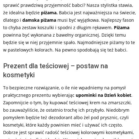
sprawić prawdziwą przyjemność babci? Nasza stylistka stawia,
że idealna będzie
piżama.
Babcia jest najważniejsza na świecie,
dlatego i
damska piżama
musi być wyjątkowa. Najlepszy fason
to chyba zestaw koszulki i spodni z długim rękawem.
Piżama
powinna być wykonana z bawełny organicznej. Dzięki temu
będzie się w niej przyjemnie spało. Najmodniejsze piżamy to te
w pastelowych kolorach. Na pewno spodobają się też babci.
Prezent dla teściowej – postaw na
kosmetyki
To bezpieczne rozwiązanie, o ile nie wpadniemy na pomysł
praktycznego prezentu wybierając
upominki na Dzień kobiet
.
Zapomnijcie o tym, by kupować teściowej krem na zmarszczki,
bo zauważyliście, że ostatnio trochę ich przybyło. Niedobrym
pomysłem będzie też dezodorant albo żel pod prysznic, czyli
kosmetyki, które każdy powinien mieć i używać ich często.
Dobrze jest sprawić radość teściowej kolorowymi kosmetykami,