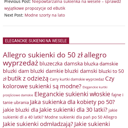
02-
Previous Post:
Niepowtarzalna sukienka na wesele – sprawdź
12
wyjątkowe propozycje od eButik
Next Post:
Modne szorty na lato
ELEGANCKIE SUKIENKI NA WESELE
Allegro sukienki do 50 zł
allegro
wyprzedaż
bluzeczka damska
bluzka damskie
bluzki damkie
bluzki dam
bluzki damski
bluzki to 50
butik z odzieżą
Czy
zł
Carry kurtki damskie wyprzedaż
kolorowe sukienki są modne?
Eleganckie kurtki
Eleganckie sukienki włoskie
fajne i
przejściowe damskie
Jaka sukienka dla kobiety po 50?
tanie ubrania
Jakie sukienki dla 30 latki?
jakie bluzki dla
jakie
sukienki dl a 40 latki? Modne sukienki dla pań po 50 Allegro
Jakie sukienki odmładzają?
Jakie sukienki