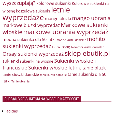
wyszczuplają?
kolorowe sukienki
Kolorowe sukienki na
letnie
wiosnę
koszulowe sukienki
wyprzedaże
mango ubrania
mango bluzki
Markowe sukienki
markowe bluzki wyprzedaż
markowe ubrania wyprzedaż
włoskie
mohito
modna sukienka dla 50 latki
modne kurtki damskie
sukienki wyprzedaż
na wiosnę
Nowości kurtki damskie
sklep ebutik.pl
Orsay sukienki wyprzedaż
Sukienki włoskie i
sukienki
sukienki na wiosnę
francuskie
Sukienki włoskie letnie
tanie bluzki
tanie sukienki dla 50
tanie ciuszki damskie
tanie kurtki damskie
latki
Tanie ubrania
ELEGANCKIE SUKIENKI NA WESELE KATEGORIE
adidas