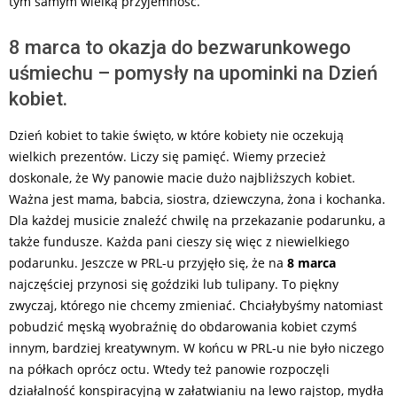
tym samym wielką przyjemność.
8 marca to okazja do bezwarunkowego
uśmiechu – pomysły na upominki na Dzień
kobiet.
Dzień kobiet to takie święto, w które kobiety nie oczekują
wielkich prezentów. Liczy się pamięć. Wiemy przecież
doskonale, że Wy panowie macie dużo najbliższych kobiet.
Ważna jest mama, babcia, siostra, dziewczyna, żona i kochanka.
Dla każdej musicie znaleźć chwilę na przekazanie podarunku, a
także fundusze. Każda pani cieszy się więc z niewielkiego
podarunku. Jeszcze w PRL-u przyjęło się, że na
8 marca
najczęściej przynosi się goździki lub tulipany. To piękny
zwyczaj, którego nie chcemy zmieniać. Chciałybyśmy natomiast
pobudzić męską wyobraźnię do obdarowania kobiet czymś
innym, bardziej kreatywnym. W końcu w PRL-u nie było niczego
na półkach oprócz octu. Wtedy też panowie rozpoczęli
działalność konspiracyjną w załatwianiu na lewo rajstop, mydła