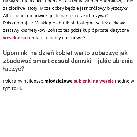
najwyżej nie traficie i będzie Was miała za nieudaczników, a nie
za złośliwe istoty. Może dobry będzie jasnoróżowy błyszczyk?
Albo cienie do powiek, jeśli mamusia takich używa?
Pokombinujcie. W sklepie ebutik.pl dostępne są też ciekawe
zestawy kosmetyków. Zobacz tez gdzie kupić proste klasyczne
weselne sukienki
dla mamy i teściowej?
Upominki na dzień kobiet warto zobaczyć jak
zbudować
smart casual
damski – jakie ubrania
łączyć?
Polecamy najlepsze
młodzieżowe
sukienki na wesele
modne w
tym roku.
2025-