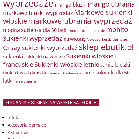
wyprzedaże
mango ubrania
mango bluzki
Markowe sukienki
markowe bluzki wyprzedaż
markowe ubrania wyprzedaż
włoskie
mohito
modna sukienka dla 50 latki
modne kurtki damskie
sukienki wyprzedaż
na wiosnę
Nowości kurtki damskie
sklep ebutik.pl
Orsay sukienki wyprzedaż
Sukienki włoskie i
sukienki
sukienki na wiosnę
francuskie
Sukienki włoskie letnie
tanie bluzki
tanie sukienki dla 50
tanie ciuszki damskie
tanie kurtki damskie
latki
Tanie ubrania
ELEGANCKIE SUKIENKI NA WESELE KATEGORIE
adidas
Akcesoria damskie
Aktualności