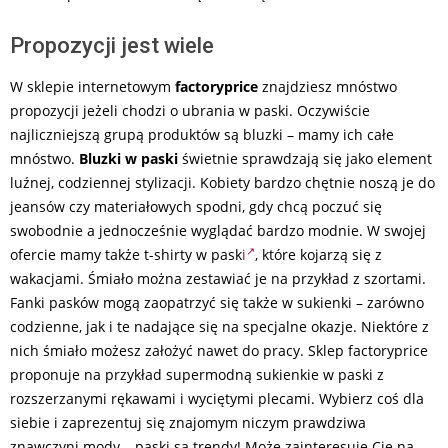
Propozycji jest wiele
W sklepie internetowym
factoryprice
znajdziesz mnóstwo
propozycji jeżeli chodzi o ubrania w paski. Oczywiście
najliczniejszą grupą produktów są bluzki – mamy ich całe
mnóstwo.
Bluzki w paski
świetnie sprawdzają się jako element
luźnej, codziennej stylizacji. Kobiety bardzo chętnie noszą je do
jeansów czy materiałowych spodni, gdy chcą poczuć się
swobodnie a jednocześnie wyglądać bardzo modnie. W swojej
ofercie mamy także t-shirty w pask
i
, które kojarzą się z
wakacjami. Śmiało można zestawiać je na przykład z szortami.
Fanki pasków mogą zaopatrzyć się także w sukienki – zarówno
codzienne, jak i te nadające się na specjalne okazje. Niektóre z
nich śmiało możesz założyć nawet do pracy. Sklep factoryprice
proponuje na przykład supermodną sukienkie w paski z
rozszerzanymi rękawami i wyciętymi plecami. Wybierz coś dla
siebie i zaprezentuj się znajomym niczym prawdziwa
znawczyni mody – paski są trendy! Może zainteresuje Cię na