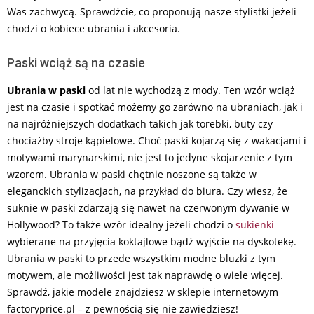
Was zachwycą. Sprawdźcie, co proponują nasze stylistki jeżeli
chodzi o kobiece ubrania i akcesoria.
Paski wciąż są na czasie
Ubrania w paski
od lat nie wychodzą z mody. Ten wzór wciąż
jest na czasie i spotkać możemy go zarówno na ubraniach, jak i
na najróżniejszych dodatkach takich jak torebki, buty czy
chociażby stroje kąpielowe. Choć paski kojarzą się z wakacjami i
motywami marynarskimi, nie jest to jedyne skojarzenie z tym
wzorem. Ubrania w paski chętnie noszone są także w
eleganckich stylizacjach, na przykład do biura. Czy wiesz, że
suknie w paski zdarzają się nawet na czerwonym dywanie w
Hollywood? To także wzór idealny jeżeli chodzi o
sukienki
wybierane na przyjęcia koktajlowe bądź wyjście na dyskotekę.
Ubrania w paski to przede wszystkim modne bluzki z tym
motywem, ale możliwości jest tak naprawdę o wiele więcej.
Sprawdź, jakie modele znajdziesz w sklepie internetowym
factoryprice.pl – z pewnością się nie zawiedziesz!