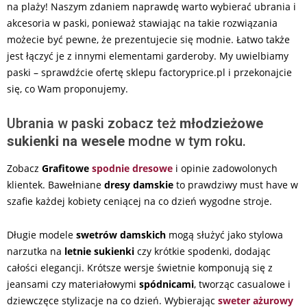
na plaży! Naszym zdaniem naprawdę warto wybierać ubrania i
akcesoria w paski, ponieważ stawiając na takie rozwiązania
możecie być pewne, że prezentujecie się modnie. Łatwo także
jest łączyć je z innymi elementami garderoby. My uwielbiamy
paski – sprawdźcie ofertę sklepu factoryprice.pl i przekonajcie
się, co Wam proponujemy.
Ubrania w paski zobacz też
młodzieżowe
sukienki na wesele
modne w tym roku.
Zobacz
Grafitowe
spodnie dresowe
i opinie zadowolonych
klientek. Bawełniane
dresy damskie
to prawdziwy must have w
szafie każdej kobiety ceniącej na co dzień wygodne stroje.
Długie modele
swetrów damskich
mogą służyć jako stylowa
narzutka na
letnie sukienki
czy krótkie spodenki, dodając
całości elegancji. Krótsze wersje świetnie komponują się z
jeansami czy materiałowymi
spódnicami
, tworząc casualowe i
dziewczęce stylizacje na co dzień. Wybierając
sweter ażurowy