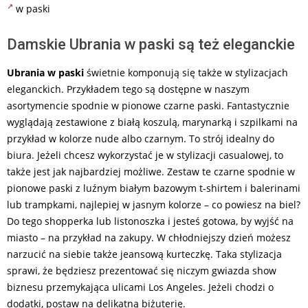
w paski
Damskie Ubrania w paski są też eleganckie
Ubrania w paski
świetnie komponują się także w stylizacjach
eleganckich. Przykładem tego są dostępne w naszym
asortymencie spodnie w pionowe czarne paski. Fantastycznie
wyglądają zestawione z białą koszulą, marynarką i szpilkami na
przykład w kolorze nude albo czarnym. To strój idealny do
biura. Jeżeli chcesz wykorzystać je w stylizacji casualowej, to
także jest jak najbardziej możliwe. Zestaw te czarne spodnie w
pionowe paski z luźnym białym bazowym t-shirtem i balerinami
lub trampkami, najlepiej w jasnym kolorze – co powiesz na biel?
Do tego shopperka lub listonoszka i jesteś gotowa, by wyjść na
miasto – na przykład na zakupy. W chłodniejszy dzień możesz
narzucić na siebie także jeansową kurteczkę. Taka stylizacja
sprawi, że będziesz prezentować się niczym gwiazda show
biznesu przemykająca ulicami Los Angeles. Jeżeli chodzi o
dodatki, postaw na delikatną biżuterię.