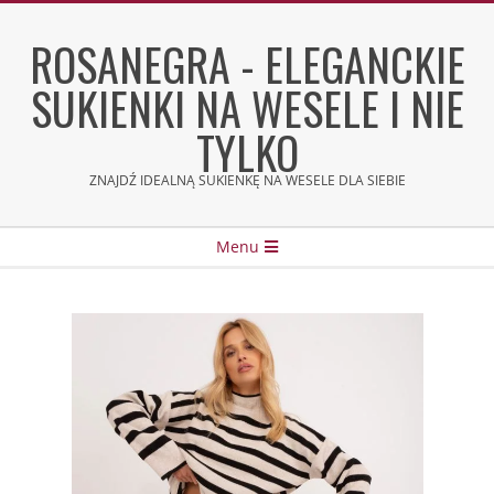
Skip
to
ROSANEGRA - ELEGANCKIE
content
SUKIENKI NA WESELE I NIE
TYLKO
ZNAJDŹ IDEALNĄ SUKIENKĘ NA WESELE DLA SIEBIE
Secondary
Menu
Navigation
Menu