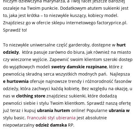
niczym dziewczyna marynarza, a Twój facet jeszcze bardziej
oszaleje na Twoim punkcie. Dodatkowym atutem sukienki jest
to, jaka jest krótka – to niezwykle kuszący, kobiecy model.
Znajdziesz go w ofercie sklepu internetowego factoryprice.pl.
Sprawdź to!
To niezwykle uniwersalne część garderoby, dostępne w
hurt
odzieży
, która pasuje zarówno do biura, jak również na miasto
czy wieczorne wyjście. Zapewnić swoim klientom szeroki dostęp
do wyjątkowych modeli
swetry damskie rozpinane
, które z
pewnością skradną serca wszystkich modnych pań. Najlepsza
e hurtownia
oferuje najnowsze trendy i różnorodność fasonów
odzieży, która zachwyci każdą kobietę. Bez względu na okazję, u
nas w
clothing store
znajdziesz sukienki, które dodadzą
pewności siebie i stylu Twoim klientkom. Sprawdź naszą ofertę
już teraz i kupuj
ubrania hurtem
online! Popularne
ubrania w
stylu basic.
Francuski styl ubierania
jest absolutnie
niepowtarzalny
odzież damska
RP.