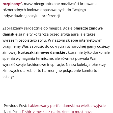
rozpinany
, masz nieograniczone możliwości kreowania
różnorodnych looków, dopasowanych do Twojego
indywidualnego stylu i preferencji
Zapraszamy serdecznie do miejsca, gdzie
płaszcze zimowe
damskie
są nie tylko tarczą przed srogą aurą, ale także
wyrazem osobistego stylu. W naszym sklepie internetowym
pragniemy Was zaprosić do odkrycia różnorodnej gamy odzieży
zimowej,
kurteczki zimowe damskie
, która nie tylko doskonale
spełnia wymagania termiczne, ale również pozwala Wam
wyrazić swoje fashionowe inspiracje. Nasza kolekcja płaszczy
zimowych dla kobiet to harmonijne połączenie komfortu i
estetyki.
2025-
06-
Previous Post:
Lakierowany portfel damski na wielkie wyjście
05
Next Post:
T-shirty męskie z nadrukiem to must have