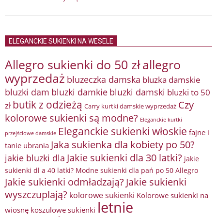
ELEGANCKIE SUKIENKI NA WESELE
Allegro sukienki do 50 zł
allegro
wyprzedaż
bluzeczka damska
bluzka damskie
bluzki damkie
bluzki dam
bluzki damski
bluzki to 50
butik z odzieżą
Czy
zł
Carry kurtki damskie wyprzedaż
kolorowe sukienki są modne?
Eleganckie kurtki
Eleganckie sukienki włoskie
fajne i
przejściowe damskie
Jaka sukienka dla kobiety po 50?
tanie ubrania
Jakie sukienki dla 30 latki?
jakie bluzki dla
jakie
sukienki dl a 40 latki? Modne sukienki dla pań po 50 Allegro
Jakie sukienki odmładzają?
Jakie sukienki
wyszczuplają?
kolorowe sukienki
Kolorowe sukienki na
letnie
wiosnę
koszulowe sukienki