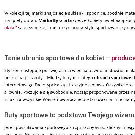
W kolekcji tej marki znajdziecie sukienki, spódnice, spodnie mater
komplety ubrań.
Marka By o la la
wie, że kobiety uwielbiają k
olala
są eleganckie, inne utrzymane w stylu sportowym czy na
Tanie ubrania sportowe dla kobiet –
produce
Styczeń następuje po świętach, a więc na pewno niedawno miała
poszło na prezenty… Między innymi dlatego
ubrania sportowe d
internetowego Factoryprice są atrakcyjne cenowo. Oczywiście są 
siłownię. Poczujcie się swobodnie, nosząc proponowane przez nas
kciuki za wszystkie Wasze noworoczne postanowienia i nie mamy w
Buty sportowe to podstawa Twojego wizeru
Jeżeli poszukiwania sportowego stroju zaczęłaś od ślicznych legg
myślenie. Nie ma nic złego w uroczych ubraniach na siłowni cz