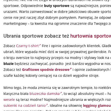
sportowe. Odpowiednie
buty sportowe
są najważniejsze, ponie
urazami. Warto zainwestować w dobre jakościowo obuwie sport
cenie nie jest raczej zbyt dobrym pomysłem. Pamiętaj, że odpo
marketingowy – ta kwestia ma ogromne znaczenie dla Twojego zd
Ubrania sportowe zobacz też
hurtownia sporto
Zobacz
Czarny t-shirt
Fire i opinie zadowolonych klientek. Gład
ubrań, które wypada mieć dziś w swojej prywatnej garderobie. Fu
o kroju oversize to najlepszy przepis na modny i stylowy look n
bluzie
będziesz zachwycać, ponadto jest bardzo wygodna w nosze
Zobacz też
Grafitowe spodnie dresowe
i opinie zadowolonych 
szafie każdej kobiety ceniącej na co dzień wygodne stroje.
Mimo tego, że moda zmienia się w zawrotnym tempie, to niektór
klasyczna biała
bluzeczka damska
, to wciąż absolutny must – h
wesele
są teraz modne? Najmodniejsze ubrania w większych ro
sukienki na codzień tanio
. Idealne na siłownię
legginsy glamou