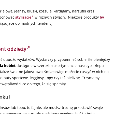
iałowe, jeansy, bluzki, koszule, kardigany, narzutki oraz
omponować
stylizacje
w różnych stylach. Niektóre produkty
by
wiązujące do modnych tendencji.
nt odzieży
ś duuużo wydatków. Wystarczy przypomnieć sobie, ile pieniędzy
la kobiet
dostępne w szerokim asortymencie naszego sklepu
także świetne jakościowo, śmiało więc możecie ruszyć w nich na
 buty sportowe, legginsy, topy czy też bieliznę. Trzymamy
ątpliwości co do tego, że się spełnią!
nku!
insów lub topu, to fajnie, ale musisz trochę przestawić swoje
y w domowym zaciszu, ale podstawą powinny być tu buty