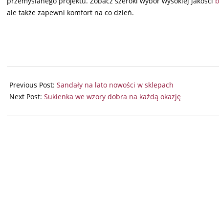
przemyślanego projektu. Zobacz szeroki wybór wysokiej jakości
b
ale także zapewni komfort na co dzień.
2024-
03-
Previous Post:
Sandały na lato nowości w sklepach
18
Next Post:
Sukienka we wzory dobra na każdą okazję