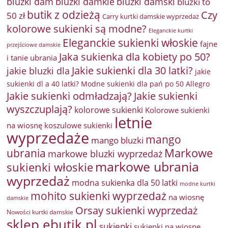
bluzki damkie
bluzki dam
bluzki damski
bluzki to
butik z odzieżą
Czy
50 zł
Carry kurtki damskie wyprzedaż
kolorowe sukienki są modne?
Eleganckie kurtki
Eleganckie sukienki włoskie
fajne
przejściowe damskie
Jaka sukienka dla kobiety po 50?
i tanie ubrania
Jakie sukienki dla 30 latki?
jakie bluzki dla
jakie
sukienki dl a 40 latki? Modne sukienki dla pań po 50 Allegro
Jakie sukienki odmładzają?
Jakie sukienki
wyszczuplają?
kolorowe sukienki
Kolorowe sukienki
letnie
na wiosnę
koszulowe sukienki
wyprzedaże
mango
mango bluzki
Markowe
ubrania
markowe bluzki wyprzedaż
markowe ubrania
sukienki włoskie
wyprzedaż
modna sukienka dla 50 latki
modne kurtki
mohito sukienki wyprzedaż
na wiosnę
damskie
Orsay sukienki wyprzedaż
Nowości kurtki damskie
sklep ebutik.pl
sukienki
sukienki na wiosnę