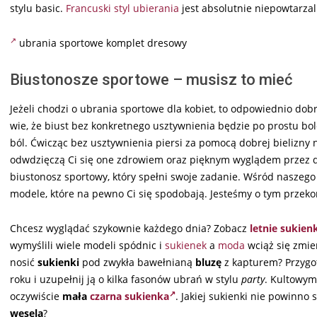
stylu basic.
Francuski styl ubierania
jest absolutnie niepowtarza
ubrania sportowe komplet dresowy
Biustonosze sportowe – musisz to mieć
Jeżeli chodzi o ubrania sportowe dla kobiet, to odpowiednio do
wie, że biust bez konkretnego usztywnienia będzie po prostu bo
ból. Ćwicząc bez usztywnienia piersi za pomocą dobrej bielizny n
odwdzięczą Ci się one zdrowiem oraz pięknym wyglądem przez dł
biustonosz sportowy, który spełni swoje zadanie. Wśród naszego
modele, które na pewno Ci się spodobają. Jesteśmy o tym przek
Chcesz wyglądać szykownie każdego dnia? Zobacz
letnie sukien
wymyślili wiele modeli spódnic i
sukienek
a
moda
wciąż się zmie
nosić
sukienki
pod zwykła bawełnianą
bluzę
z kapturem? Przygot
roku i uzupełnij ją o kilka fasonów ubrań w stylu
party
. Kultowym
oczywiście
mała
czarna sukienka
. Jakiej sukienki nie powinno
wesela
?