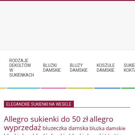
RODZAJE
Y
DEKOLTÓW
BLUZKI
BLUZY
KOSZULE
SUKIE
W
DAMSKIE
DAMSKIE
DAMSKIE
KOKT
SUKIENKACH
ELEGANCKIE SUKIENKI NA WESELE
Allegro sukienki do 50 zł
allegro
wyprzedaż
bluzeczka damska
bluzka damskie