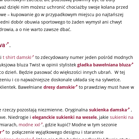
waż dzięki nim możesz uchronić chociażby swoje kolana przed
owe – kupowanie go w przypadkowym miejscu po najtańszej
wiedni dobór obuwia sportowego to żaden wymysł ani chwyt
rowia, a o nie warto zawsze dbać.
wa
.
ki
t shirt damski
to zdecydowany numer jeden pośród modnych
ksjowa bluza Twist w opinii stylistek
gładka bawełniana bluza
a co dzień. Będzie pasować do większości innych ubrań. W tej
niu i co najważniejsze doskonale układa się na sylwetce.
klientek. Bawełniane
dresy damskie
to prawdziwy must have w
e rzeczy pozostają niezmienne. Oryginalna
sukienka damska
,
ave. Niedrogie i
eleganckie sukienki na wesele
, j
akie
sukienki na
zmiarach,
modne xxl
, gdzie kupić?
Modne w tym sezonie
r
to połączenie wyjątkowego designu i starannie