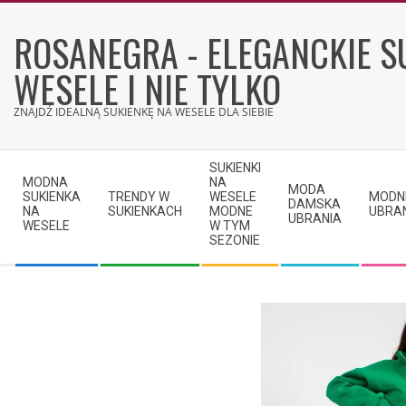
Skip
to
ROSANEGRA - ELEGANCKIE S
content
WESELE I NIE TYLKO
ZNAJDŹ IDEALNĄ SUKIENKĘ NA WESELE DLA SIEBIE
Secondary
SUKIENKI
Navigation
MODNA
NA
MODA
SUKIENKA
TRENDY W
WESELE
MODN
Menu
DAMSKA
NA
SUKIENKACH
MODNE
UBRA
UBRANIA
WESELE
W TYM
SEZONIE