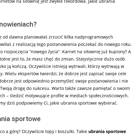
arnetów na siłownię jest zwykle rekordowa. Jakie ubrania
nowieniach?
oże od dawna planowałaś zrzucić kilka nadprogramowych
owiłaś z realizacją tego postanowienia poczekać do nowego roku.
o rozpoczęcia “nowego życia”. Karnet na siłownię już kupiony? A
otne jest to, że masz chęć do zmian. Statystycznie dużo osób
ko ją kończą. Oczywiście istnieją wytrwali, którzy wytrwają w
 Wielu ekspertów twierdzi, że dobrze jest zapisać swoje cele
 dobrze jest odpowiednio przemyśleć swoje postanowienia i nie
zą Twoją drogę do sukcesu. Warto także zawsze pamiętać o swoim
ych – śledzić motywujące profile w mediach społecznościowych.
 my dziś podpowiemy Ci, jakie ubrania sportowe wybierać.
rania sportowe
o a górę? Oczywiście topy i koszulki. Takie
ubrania sportowe