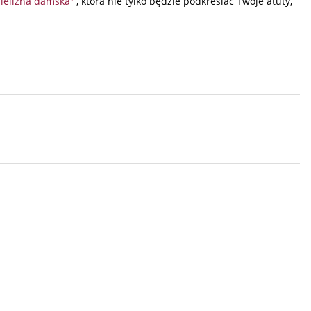
ielizna damska
, która nie tylko będzie podkreślać Twoje atuty,