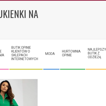
UKIENKI NA
BUTIK OPINIE
NAJLEPSZ
E
KLIENTÓW O
HURTOWNIA
BUTIK Z
MODA
NIA
SKLEPACH
OPINIE
ODZIEŻĄ
INTERNETOWYCH