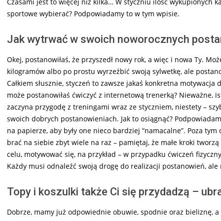
Czasami jest to więcej niż kilka… W styczniu ilość wykupionych k
sportowe wybierać? Podpowiadamy to w tym wpisie.
Jak wytrwać w swoich noworocznych posta
Okej, postanowiłaś, że przyszedł nowy rok, a więc i nowa Ty. M
kilogramów albo po prostu wyrzeźbić swoją sylwetkę, ale postan
Całkiem słusznie, styczeń to zawsze jakaś konkretna motywacja d
może postanowiłaś ćwiczyć z internetową trenerką? Nieważne, ist
zaczyna przygodę z treningami wraz ze styczniem, niestety – szyb
swoich dobrych postanowieniach. Jak to osiągnąć? Podpowiadamy.
na papierze, aby były one nieco bardziej “namacalne”. Poza tym
brać na siebie zbyt wiele na raz – pamiętaj, że małe kroki twor
celu, motywować się, na przykład – w przypadku ćwiczeń fizyczn
Każdy musi odnaleźć swoją drogę do realizacji postanowień, ale
Topy i koszulki także Ci się przydadzą – ub
Dobrze, mamy już odpowiednie obuwie, spodnie oraz bieliznę, a c