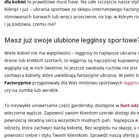
dla kobiet
to prawdziwe must have. Na całe szczęście nasze styli
kliknęć i już – ubrania sportowe ze sklepu internetowego Factory
stonowanych barwach lub wręcz przeciwnie, na top, w którym rzu
i ją podziwia, czemu nie?
Masz już swoje ulubione legginsy sportowe
Wiele kobiet nie ma wątpliwości – legginsy to najlepsze ubrania
dresie lub krótkich szortach, to legginsy są najczęściej kupowa
wygląda się w nich świetnie, to jeszcze swoboda ruchów nie jes
zachwyca kobiety, które uwielbiają fantazyjne ubrania. W pełni t
Factoryprice
przygotowały dla Was mnóstwo sportowych
leggin
czy na zumbę lub aerobik.
To niezwykle uniwersalne część garderoby, dostępne w
hurt odz
wieczorne wyjście. Zapewnić swoim klientom szeroki dostęp do
pewnością skradną serca wszystkich modnych pań. Najlepsza
e
odzieży, która zachwyci każdą kobietę. Bez względu na okazję, u
pewności siebie i stylu Twoim klientkom. Sprawdź naszą ofertę j