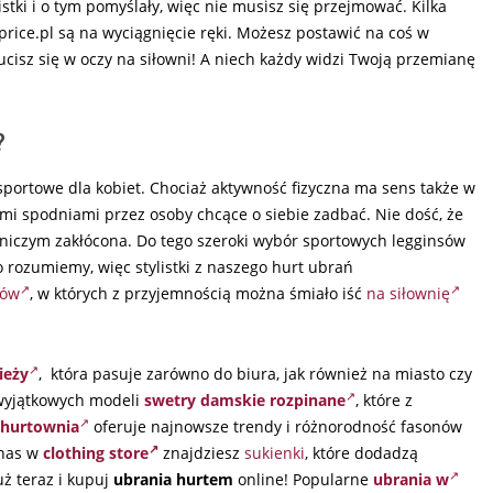
stki i o tym pomyślały, więc nie musisz się przejmować. Kilka
price.pl są na wyciągnięcie ręki. Możesz postawić na coś w
cisz się w oczy na siłowni! A niech każdy widzi Twoją przemianę
?
 sportowe dla kobiet. Chociaż aktywność fizyczna ma sens także w
nymi spodniami przez osoby chcące o siebie zadbać. Nie dość, że
t niczym zakłócona. Do tego szeroki wybór sportowych legginsów
o rozumiemy, więc stylistki z naszego hurt ubrań
sów
, w których z przyjemnością można śmiało iść
na siłownię
ieży
, która pasuje zarówno do biura, jak również na miasto czy
 wyjątkowych modeli
swetry damskie rozpinane
, które z
 hurtownia
oferuje najnowsze trendy i różnorodność fasonów
 nas w
clothing store
znajdziesz
sukienki
, które dodadzą
uż teraz i kupuj
ubrania hurtem
online! Popularne
ubrania w