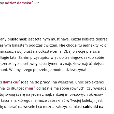
lny
odzież damska
RP.
brany
biustonosz
jest totalnym must have. Każda kobieta dobrze
lesnym balastem podczas ćwiczeń. Nie chodzi tu jednak tylko o
arażasz swój biust na odkształcenia. Dbaj o swoje piersi, a
ugie lata. Zanim przystąpisz więc do treningów, zakup sobie
 szerokiego sportowego asortymentu znajdziesz najróżniejsze
onani. Wiemy, czego potrzebuje modna dziewczyna!
ki damskie
idealne do pracy i na weekend. Choć projektanci
nia, to długość
mini
od lat nie ma sobie równych. Czy wypada
uj swoją szafę na jeden z najbardziej imprezowych okresów
 fasonem, którego nie może zabraknąć w Twojej kolekcji, jest
 się ubierać na wesele i co można założyć zamiast
sukienki na