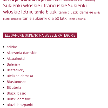
Sukienki włoskie i francuskie
Sukienki
włoskie letnie
tanie bluzki
tanie ciuszki damskie
tanie
tanie sukienki dla 50 latki
kurtki damskie
Tanie ubrania
ELEGANCKIE SUKIENKI NA WESELE KATEGORIE
adidas
Akcesoria damskie
Aktualności
Baleriny
Bestsellery
Bielizna damska
Biustonosze
Biżuteria
Bluzki basic
Bluzki damskie
Bluzki hiszpanki