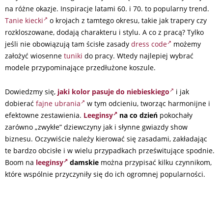
na różne okazje. Inspiracje latami 60. i 70. to popularny trend.
Tanie kiecki
o krojach z tamtego okresu, takie jak trapery czy
rozkloszowane, dodają charakteru i stylu. A co z pracą? Tylko
jeśli nie obowiązują tam ścisłe zasady
dress code
możemy
założyć wiosenne
tuniki
do pracy. Wtedy najlepiej wybrać
modele przypominające przedłużone koszule.
Dowiedzmy się,
jaki kolor pasuje do niebieskiego
i jak
dobierać
fajne ubrania
w tym odcieniu, tworząc harmonijne i
efektowne zestawienia.
Leeginsy
na co dzień
pokochały
zarówno „zwykłe” dziewczyny jak i słynne gwiazdy show
biznesu. Oczywiście należy kierować się zasadami, zakładając
te bardzo obcisłe i w wielu przypadkach prześwitujące spodnie.
Boom na
leeginsy
damskie
można przypisać kilku czynnikom,
które wspólnie przyczyniły się do ich ogromnej popularności.