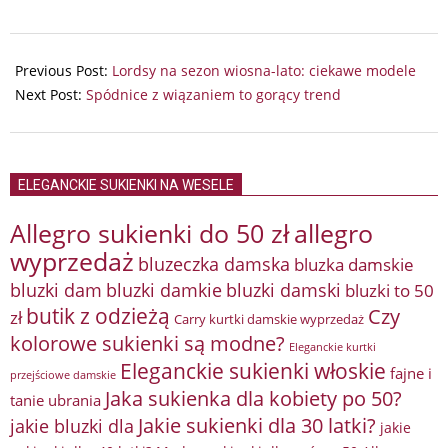
2024-
04-
Previous Post:
Lordsy na sezon wiosna-lato: ciekawe modele
19
Next Post:
Spódnice z wiązaniem to gorący trend
ELEGANCKIE SUKIENKI NA WESELE
Allegro sukienki do 50 zł
allegro
wyprzedaż
bluzeczka damska
bluzka damskie
bluzki damkie
bluzki dam
bluzki damski
bluzki to 50
butik z odzieżą
Czy
zł
Carry kurtki damskie wyprzedaż
kolorowe sukienki są modne?
Eleganckie kurtki
Eleganckie sukienki włoskie
fajne i
przejściowe damskie
Jaka sukienka dla kobiety po 50?
tanie ubrania
Jakie sukienki dla 30 latki?
jakie bluzki dla
jakie