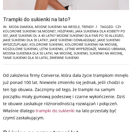
Trampki do sukienki na lato?
IN:
MODA DAMSKA
,
MODNE SUKIENKI NA WESELE
,
TRENDY
TAGGED:
CZY
KOLOROWE SUKIENKI SĄ MODNE?
,
HISZPANKI
,
JAKA SUKIENKA DLA KOBIETY PO
50?
,
JAKIE SUKIENKI DL A 40 LATKI? MODNE SUKIENKI DLA PAŃ PO 50 ALLEGRO
,
JAKIE SUKIENKI DLA 30 LATKI?
,
JAKIE SUKIENKI ODMŁADZAJĄ?
,
JAKIE SUKIENKI
WYSZCZUPLAJĄ?
,
KOLOROWE SUKIENKI
,
KOLOROWE SUKIENKI NA WIOSNĘ
,
KOSZULOWE SUKIENKI
,
LETNI SUKIENKI
,
LETNIE WYPRZEDAŻE
,
MANGO UBRANIA
,
MODNA SUKIENKA DLA 50 LATKI
,
NA WIOSNĘ
,
SUKIENKI
,
SUKIENKI NA WIOSNĘ
,
TANIE SUKIENKI DLA 50 LATKI
,
ZWIEWNE SUKIENKI
Od założenia firmy Converse, która dała życie trampkom minęło
już ponad 100 lat. Niewiele zmieniło się jednak, jeśli chodzi o
ten typ obuwia. Zacznijmy od tego, że trampki na samym
początku miały gumową podeszwę i czarne wykończenie. Dziś
te obuwie zaskakuje różnorodnością rozwiązań i połączeń.
Właśnie dlatego
trampki do sukienki
na lato przestały być
czymś zaskakującym.