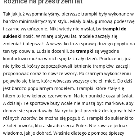
Różnice na przestrzeni lat
Tak jak już wspomniałyśmy, pierwsze trampki były wykonane w
bardzo minimalistycznym stylu. Miały białą, gumową podeszwę
i czarne wykończenie. Nikt wtedy nie myślał, by
trampki do
sukienki
nosić. W miarę upływu lat, modele zaczęły się
zmieniać i ulepszać. A wszystko to za sprawą dużego popytu na
ten typ obuwia. Ludzie docenili, że
trampki
są wygodne i
komfortowo można w nich spędzić cały dzień. Producenci, już
nie tylko ci, którzy zapoczątkowali istnienie trampków, zaczęli
proponować coraz to nowsze wzory. Po czarnym wykończeniu
pojawiło się białe, które wówczas wszyscy chcieli mieć. Do dziś
jest bardzo popularnym modelem. Trampki, które stały się
hitem to te w kolorze czerwonym. Na ich punkcie oszalał świat.
A dzisiaj? Te sportowe buty wcale nie muszą być markowe, aby
dobrze się sprzedawały. Na rynku jest przecież dostępnych tyle
różnych wzorów, że można się pogubić. Trampki do sukienki to
z kolei nowość, która skradła serca Polek. Nie zawsze jednak
wiadomo, jak je dobrać. Właśnie dlatego z pomocą śpieszy