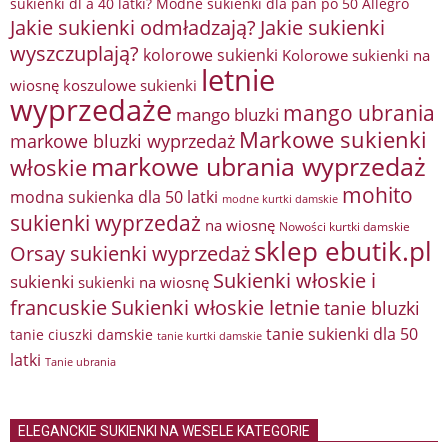
sukienki dl a 40 latki? Modne sukienki dla pań po 50 Allegro
Jakie sukienki odmładzają?
Jakie sukienki
wyszczuplają?
kolorowe sukienki
Kolorowe sukienki na
letnie
wiosnę
koszulowe sukienki
wyprzedaże
mango ubrania
mango bluzki
Markowe sukienki
markowe bluzki wyprzedaż
markowe ubrania wyprzedaż
włoskie
mohito
modna sukienka dla 50 latki
modne kurtki damskie
sukienki wyprzedaż
na wiosnę
Nowości kurtki damskie
sklep ebutik.pl
Orsay sukienki wyprzedaż
Sukienki włoskie i
sukienki
sukienki na wiosnę
francuskie
Sukienki włoskie letnie
tanie bluzki
tanie sukienki dla 50
tanie ciuszki damskie
tanie kurtki damskie
latki
Tanie ubrania
ELEGANCKIE SUKIENKI NA WESELE KATEGORIE