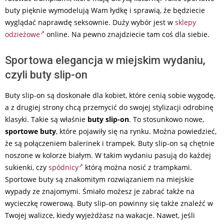
buty pięknie wymodelują Wam łydkę i sprawią, że będziecie
wyglądać naprawdę seksownie. Duży wybór jest w
sklepy
odzieżowe
online. Na pewno znajdziecie tam coś dla siebie.
Sportowa elegancja w miejskim wydaniu,
czyli buty slip-on
Buty slip-on są doskonałe dla kobiet, które cenią sobie wygodę,
a z drugiej strony chcą przemycić do swojej stylizacji odrobinę
klasyki. Takie są właśnie
buty slip-on
. To stosunkowo nowe,
sportowe buty
, które pojawiły się na rynku. Można powiedzieć,
że są połączeniem balerinek i trampek. Buty slip-on są chętnie
noszone w kolorze białym. W takim wydaniu pasują do każdej
sukienki, czy
spódnicy
którą można nosić z trampkami.
Sportowe buty są znakomitym rozwiązaniem na miejskie
wypady ze znajomymi. Śmiało możesz je zabrać także na
wycieczkę rowerową. Buty slip-on powinny się także znaleźć w
Twojej walizce, kiedy wyjeżdżasz na wakacje. Nawet, jeśli