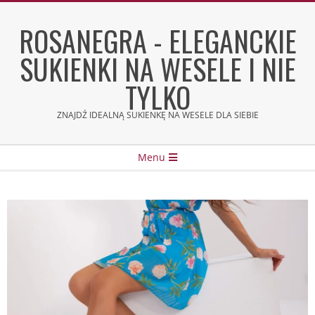
Skip
to
ROSANEGRA - ELEGANCKIE
content
SUKIENKI NA WESELE I NIE
TYLKO
ZNAJDŹ IDEALNĄ SUKIENKĘ NA WESELE DLA SIEBIE
Secondary
Menu
Navigation
Menu