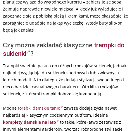
planujesz wyjazd do wygodnego kurortu – zabierz je ze sobą.
Zajmują naprawdę niewiele miejsca. A kiedy już wylądujecie i
zapoznacie się z pobliską plażą i kramikami, może okazać się, że
zapragniecie udać się na jakąś wycieczkę. Wtedy buty slip-on
będą jak znalazł.
Czy można zakładać klasyczne
trampki do
sukienki
?
Trampki świetnie pasują do różnych rodzajów sukienek, jednak
najlepiej wyglądają do sukienek sportowych lub zwiewnych
letnich modeli. A to dlatego, że dodają stylizacji swobodnego i
nieco bardziej casualowego charakteru. Oto kilka rodzajów
sukienek, z którymi trampki dobrze się komponują.
Modne
torebki damskie tanio
zawsze dodają życia nawet
najbardziej klasycznym codziennym outfitom. Idealne
komplety damskie na lato
to takie, które łatwo zestawisz z
innymi elementami garderoby, tworząc różnorodne stylizacje