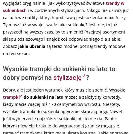
wyglądać oryginalnie i jak wykorzystywać światowe
trendy w
sukienkach
i w codziennych stylizacjach. Nikogo nie dziwią już
casualowe outfity, których podstawą jest sukienka maxi. A czy
Ty masz już w swojej szafie taką sukienkę? Jeśli nie, to już
przyszedł najwyższy czas, by to zmienić! Przejrzyj asortyment
sklepu odzieżowego i znajdź coś odpowiedniego dla siebie.
Zobacz
jakie ubrania
są teraz modne, poznaj trendy modowe
na ten sezon.
Wysokie trampki do sukienki na lato to
dobry pomysł na
stylizację
?
Dobry, ale jest jeden warunek, który musicie spełnić. Wysokie
trampki
do sukienki na lato
możecie założyć tylko wtedy,
kiedy macie więcej niż 170 centymetrów wzrostu. Niestety,
wysokie trampki do sukienki optycznie skracają nogi. Nawet
jeśli wybierzecie najkrótsze sukienki, nic to nie da. Panie,
którym niewiele brakuje do wyznaczonej granicy mogą się
ratować trampkami, które mają ukrytą koturnę. Takie sportowe