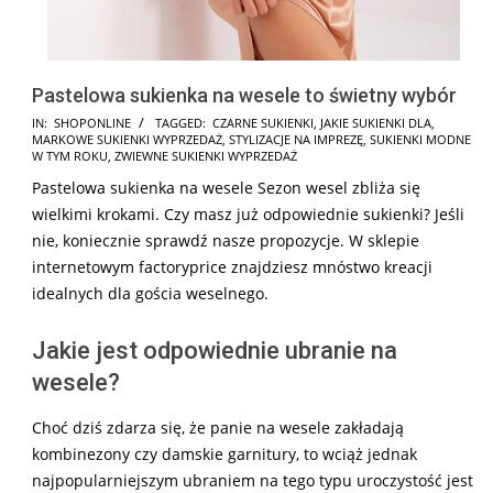
Pastelowa sukienka na wesele to świetny wybór
2025-
IN:
SHOPONLINE
TAGGED:
CZARNE SUKIENKI
,
JAKIE SUKIENKI DLA
,
MARKOWE SUKIENKI WYPRZEDAŻ
,
STYLIZACJE NA IMPREZĘ
,
SUKIENKI MODNE
06-
W TYM ROKU
,
ZWIEWNE SUKIENKI WYPRZEDAŻ
18
Pastelowa sukienka na wesele Sezon wesel zbliża się
wielkimi krokami. Czy masz już odpowiednie sukienki? Jeśli
nie, koniecznie sprawdź nasze propozycje. W sklepie
internetowym factoryprice znajdziesz mnóstwo kreacji
idealnych dla gościa weselnego.
Jakie jest odpowiednie ubranie na
wesele?
Choć dziś zdarza się, że panie na wesele zakładają
kombinezony czy damskie garnitury, to wciąż jednak
najpopularniejszym ubraniem na tego typu uroczystość jest