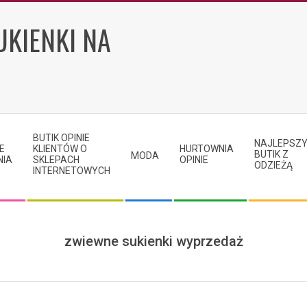
UKIENKI NA
BUTIK OPINIE
NAJLEPSZ
E
KLIENTÓW O
HURTOWNIA
BUTIK Z
MODA
NIA
SKLEPACH
OPINIE
ODZIEŻĄ
INTERNETOWYCH
zwiewne sukienki wyprzedaż