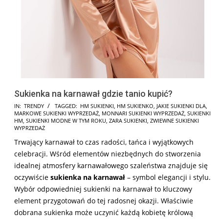
Sukienka na karnawał gdzie tanio kupić?
2024-
IN:
TRENDY
TAGGED:
HM SUKIENKI
,
HM SUKIENKO
,
JAKIE SUKIENKI DLA
,
MARKOWE SUKIENKI WYPRZEDAŻ
,
MONNARI SUKIENKI WYPRZEDAŻ
,
SUKIENKI
11-
HM
,
SUKIENKI MODNE W TYM ROKU
,
ZARA SUKIENKI
,
ZWIEWNE SUKIENKI
02
WYPRZEDAŻ
Trwający karnawał to czas radości, tańca i wyjątkowych
celebracji. Wśród elementów niezbędnych do stworzenia
idealnej atmosfery karnawałowego szaleństwa znajduje się
oczywiście
sukienka na karnawał
– symbol elegancji i stylu.
Wybór odpowiedniej sukienki na karnawał to kluczowy
element przygotowań do tej radosnej okazji. Właściwie
dobrana sukienka może uczynić każdą kobietę królową