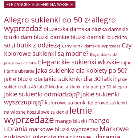
ELEGANCKIE SUKIENKI NA WESELE
Allegro sukienki do 50 zł
allegro
wyprzedaż
bluzeczka damska
bluzka damskie
bluzki damkie
bluzki dam
bluzki damski
bluzki to
butik z odzieżą
Czy
50 zł
Carry kurtki damskie wyprzedaż
kolorowe sukienki są modne?
Eleganckie kurtki
Eleganckie sukienki włoskie
fajne
przejściowe damskie
Jaka sukienka dla kobiety po 50?
i tanie ubrania
Jakie sukienki dla 30 latki?
jakie bluzki dla
jakie
sukienki dl a 40 latki? Modne sukienki dla pań po 50 Allegro
Jakie sukienki odmładzają?
Jakie sukienki
wyszczuplają?
kolorowe sukienki
Kolorowe sukienki
letnie
na wiosnę
koszulowe sukienki
wyprzedaże
mango
mango bluzki
Markowe
ubrania
markowe bluzki wyprzedaż
markowe ubrania
sukienki włoskie