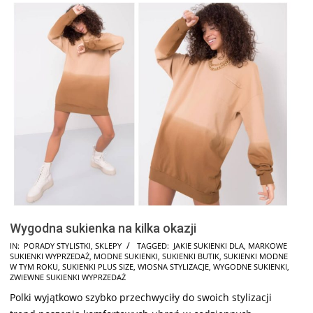
Wygodna sukienka na kilka okazji
2025-
IN:
PORADY STYLISTKI
,
SKLEPY
TAGGED:
JAKIE SUKIENKI DLA
,
MARKOWE
SUKIENKI WYPRZEDAŻ
,
MODNE SUKIENKI
,
SUKIENKI BUTIK
,
SUKIENKI MODNE
03-
W TYM ROKU
,
SUKIENKI PLUS SIZE
,
WIOSNA STYLIZACJE
,
WYGODNE SUKIENKI
,
04
ZWIEWNE SUKIENKI WYPRZEDAŻ
Polki wyjątkowo szybko przechwyciły do swoich stylizacji