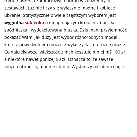
trend noszenia komfortowych ubrań w codziennych
zestawach. Już nie liczy się wyłącznie modne i kobiece
ubranie. Statystycznie o wiele częstszym wyborem jest
wygodna
sukienka
o nieopinającym kroju, niż obcisła
spódniczka i wydekoltowana bluzka. Dziś mam przyjemność
pokazać Wam, jak duży jest wybór różnorodnych modeli,
które z powodzeniem możecie wykorzystać na różne okazje.
Co najciekawsze, większość z nich kosztuje mniej niż 100 zł,
a niektóre nawet poniżej 50 zł! Oznacza to, że zawsze
można ubrać się modnie i tanio. Wystarczy odrobina chęci
…