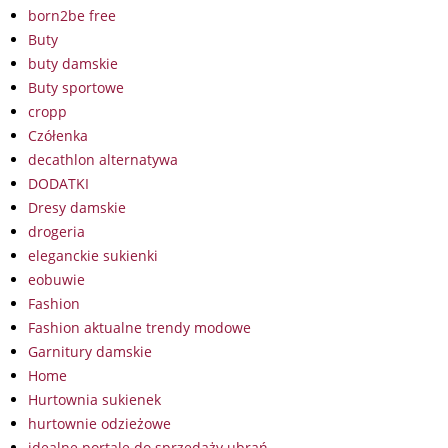
born2be free
Buty
buty damskie
Buty sportowe
cropp
Czółenka
decathlon alternatywa
DODATKI
Dresy damskie
drogeria
eleganckie sukienki
eobuwie
Fashion
Fashion aktualne trendy modowe
Garnitury damskie
Home
Hurtownia sukienek
hurtownie odzieżowe
idealne portale do sprzedaży ubrań