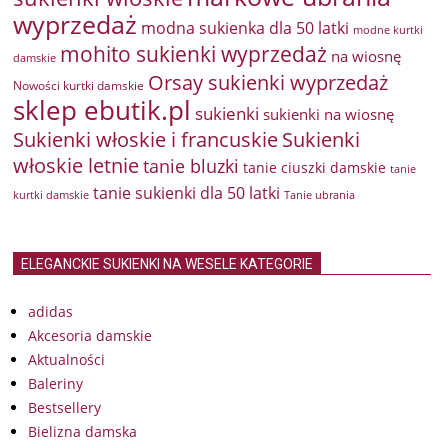
wyprzedaż
modna sukienka dla 50 latki
modne kurtki
mohito sukienki wyprzedaż
na wiosnę
damskie
Orsay sukienki wyprzedaż
Nowości kurtki damskie
sklep ebutik.pl
sukienki
sukienki na wiosnę
Sukienki włoskie i francuskie
Sukienki
włoskie letnie
tanie bluzki
tanie ciuszki damskie
tanie
tanie sukienki dla 50 latki
kurtki damskie
Tanie ubrania
ELEGANCKIE SUKIENKI NA WESELE KATEGORIE
adidas
Akcesoria damskie
Aktualności
Baleriny
Bestsellery
Bielizna damska