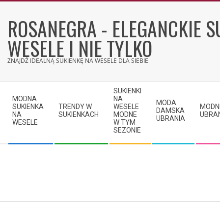
Skip
to
ROSANEGRA - ELEGANCKIE S
content
WESELE I NIE TYLKO
ZNAJDŹ IDEALNĄ SUKIENKĘ NA WESELE DLA SIEBIE
Secondary
SUKIENKI
Navigation
MODNA
NA
MODA
SUKIENKA
TRENDY W
WESELE
MODN
Menu
DAMSKA
NA
SUKIENKACH
MODNE
UBRA
UBRANIA
WESELE
W TYM
SEZONIE