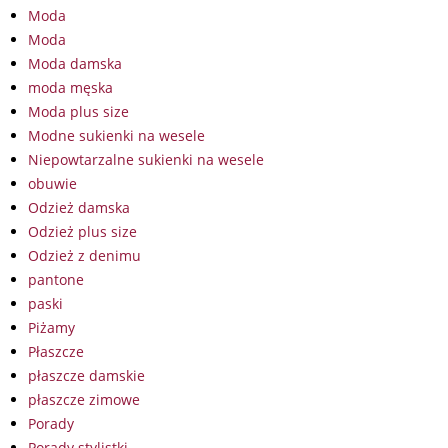
Moda
Moda
Moda damska
moda męska
Moda plus size
Modne sukienki na wesele
Niepowtarzalne sukienki na wesele
obuwie
Odzież damska
Odzież plus size
Odzież z denimu
pantone
paski
Piżamy
Płaszcze
płaszcze damskie
płaszcze zimowe
Porady
Porady stylistki