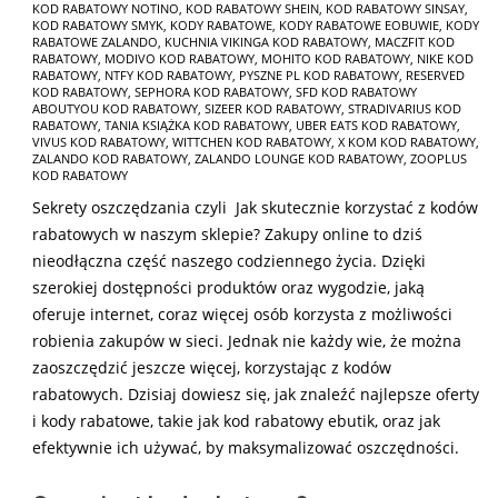
KOD RABATOWY NOTINO
,
KOD RABATOWY SHEIN
,
KOD RABATOWY SINSAY
,
KOD RABATOWY SMYK
,
KODY RABATOWE
,
KODY RABATOWE EOBUWIE
,
KODY
RABATOWE ZALANDO
,
KUCHNIA VIKINGA KOD RABATOWY
,
MACZFIT KOD
RABATOWY
,
MODIVO KOD RABATOWY
,
MOHITO KOD RABATOWY
,
NIKE KOD
RABATOWY
,
NTFY KOD RABATOWY
,
PYSZNE PL KOD RABATOWY
,
RESERVED
KOD RABATOWY
,
SEPHORA KOD RABATOWY
,
SFD KOD RABATOWY
ABOUTYOU KOD RABATOWY
,
SIZEER KOD RABATOWY
,
STRADIVARIUS KOD
RABATOWY
,
TANIA KSIĄŻKA KOD RABATOWY
,
UBER EATS KOD RABATOWY
,
VIVUS KOD RABATOWY
,
WITTCHEN KOD RABATOWY
,
X KOM KOD RABATOWY
,
ZALANDO KOD RABATOWY
,
ZALANDO LOUNGE KOD RABATOWY
,
ZOOPLUS
KOD RABATOWY
Sekrety oszczędzania czyli Jak skutecznie korzystać z kodów
rabatowych w naszym sklepie? Zakupy online to dziś
nieodłączna część naszego codziennego życia. Dzięki
szerokiej dostępności produktów oraz wygodzie, jaką
oferuje internet, coraz więcej osób korzysta z możliwości
robienia zakupów w sieci. Jednak nie każdy wie, że można
zaoszczędzić jeszcze więcej, korzystając z kodów
rabatowych. Dzisiaj dowiesz się, jak znaleźć najlepsze oferty
i kody rabatowe, takie jak kod rabatowy ebutik, oraz jak
efektywnie ich używać, by maksymalizować oszczędności.