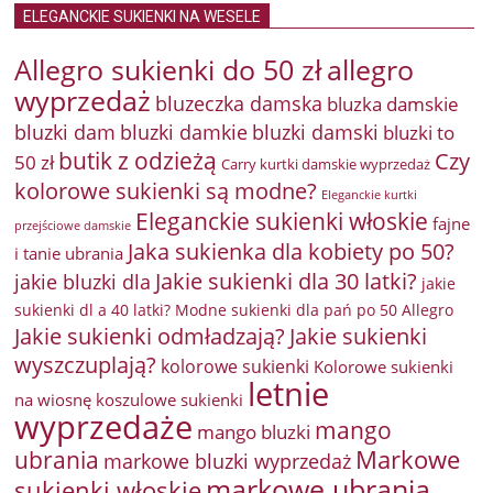
ELEGANCKIE SUKIENKI NA WESELE
Allegro sukienki do 50 zł
allegro
wyprzedaż
bluzeczka damska
bluzka damskie
bluzki damkie
bluzki dam
bluzki damski
bluzki to
butik z odzieżą
Czy
50 zł
Carry kurtki damskie wyprzedaż
kolorowe sukienki są modne?
Eleganckie kurtki
Eleganckie sukienki włoskie
fajne
przejściowe damskie
Jaka sukienka dla kobiety po 50?
i tanie ubrania
Jakie sukienki dla 30 latki?
jakie bluzki dla
jakie
sukienki dl a 40 latki? Modne sukienki dla pań po 50 Allegro
Jakie sukienki odmładzają?
Jakie sukienki
wyszczuplają?
kolorowe sukienki
Kolorowe sukienki
letnie
na wiosnę
koszulowe sukienki
wyprzedaże
mango
mango bluzki
Markowe
ubrania
markowe bluzki wyprzedaż
markowe ubrania
sukienki włoskie