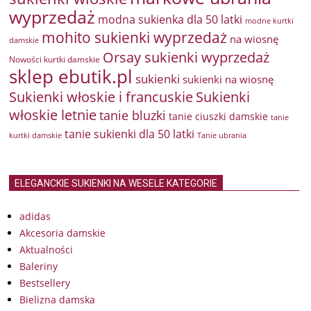
wyprzedaż
modna sukienka dla 50 latki
modne kurtki
mohito sukienki wyprzedaż
na wiosnę
damskie
Orsay sukienki wyprzedaż
Nowości kurtki damskie
sklep ebutik.pl
sukienki
sukienki na wiosnę
Sukienki włoskie i francuskie
Sukienki
włoskie letnie
tanie bluzki
tanie ciuszki damskie
tanie
tanie sukienki dla 50 latki
kurtki damskie
Tanie ubrania
ELEGANCKIE SUKIENKI NA WESELE KATEGORIE
adidas
Akcesoria damskie
Aktualności
Baleriny
Bestsellery
Bielizna damska