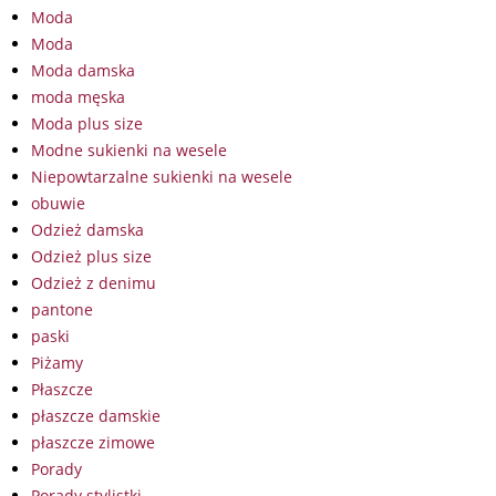
Moda
Moda
Moda damska
moda męska
Moda plus size
Modne sukienki na wesele
Niepowtarzalne sukienki na wesele
obuwie
Odzież damska
Odzież plus size
Odzież z denimu
pantone
paski
Piżamy
Płaszcze
płaszcze damskie
płaszcze zimowe
Porady
Porady stylistki