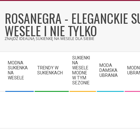
Skip
to
ROSANEGRA - ELEGANCKIE S
content
WESELE I NIE TYLKO
ZNAJDŹ IDEALNĄ SUKIENKĘ NA WESELE DLA SIEBIE
Secondary
SUKIENKI
Navigation
MODNA
NA
MODA
SUKIENKA
TRENDY W
WESELE
MODN
Menu
DAMSKA
NA
SUKIENKACH
MODNE
UBRA
UBRANIA
WESELE
W TYM
SEZONIE