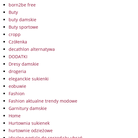
born2be free
Buty
buty damskie
Buty sportowe
cropp
Czółenka
decathlon alternatywa
DODATKI
Dresy damskie
drogeria
eleganckie sukienki
eobuwie
Fashion
Fashion aktualne trendy modowe
Garnitury damskie
Home
Hurtownia sukienek
hurtownie odzieżowe
idealne portale do sprzedaży ubrań