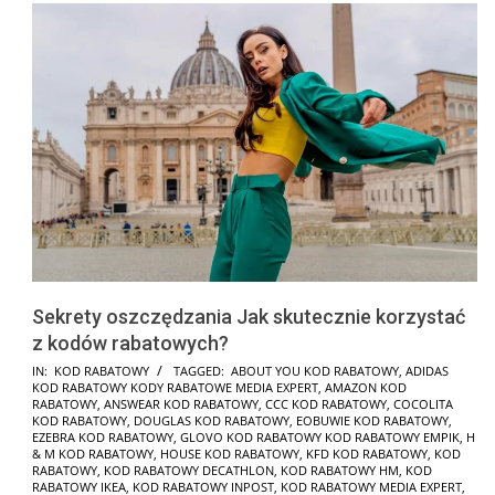
Sekrety oszczędzania Jak skutecznie korzystać
z kodów rabatowych?
2025-
IN:
KOD RABATOWY
TAGGED:
ABOUT YOU KOD RABATOWY
,
ADIDAS
KOD RABATOWY KODY RABATOWE MEDIA EXPERT
,
AMAZON KOD
01-
RABATOWY
,
ANSWEAR KOD RABATOWY
,
CCC KOD RABATOWY
,
COCOLITA
24
KOD RABATOWY
,
DOUGLAS KOD RABATOWY
,
EOBUWIE KOD RABATOWY
,
EZEBRA KOD RABATOWY
,
GLOVO KOD RABATOWY KOD RABATOWY EMPIK
,
H
& M KOD RABATOWY
,
HOUSE KOD RABATOWY
,
KFD KOD RABATOWY
,
KOD
RABATOWY
,
KOD RABATOWY DECATHLON
,
KOD RABATOWY HM
,
KOD
RABATOWY IKEA
,
KOD RABATOWY INPOST
,
KOD RABATOWY MEDIA EXPERT
,