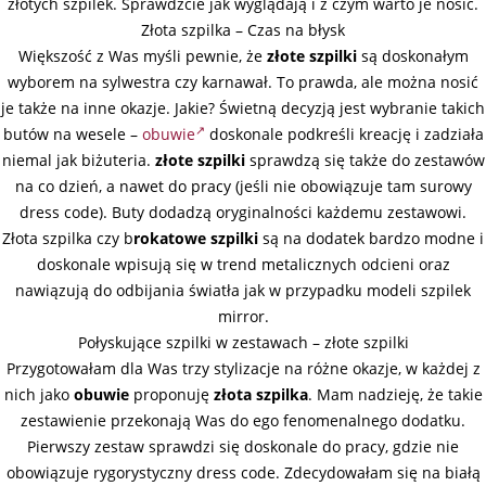
złotych szpilek. Sprawdźcie jak wyglądają i z czym warto je nosić.
Złota szpilka – Czas na błysk
Większość z Was myśli pewnie, że
złote szpilki
są doskonałym
wyborem na sylwestra czy karnawał. To prawda, ale można nosić
je także na inne okazje. Jakie? Świetną decyzją jest wybranie takich
butów na wesele –
obuwie
doskonale podkreśli kreację i zadziała
niemal jak biżuteria.
złote szpilki
sprawdzą się także do zestawów
na co dzień, a nawet do pracy (jeśli nie obowiązuje tam surowy
dress code). Buty dodadzą oryginalności każdemu zestawowi.
Złota szpilka czy b
rokatowe szpilki
są na dodatek bardzo modne i
doskonale wpisują się w trend metalicznych odcieni oraz
nawiązują do odbijania światła jak w przypadku modeli szpilek
mirror.
Połyskujące szpilki w zestawach – złote szpilki
Przygotowałam dla Was trzy stylizacje na różne okazje, w każdej z
nich jako
obuwie
proponuję
złota szpilka
. Mam nadzieję, że takie
zestawienie przekonają Was do ego fenomenalnego dodatku.
Pierwszy zestaw sprawdzi się doskonale do pracy, gdzie nie
obowiązuje rygorystyczny dress code. Zdecydowałam się na białą