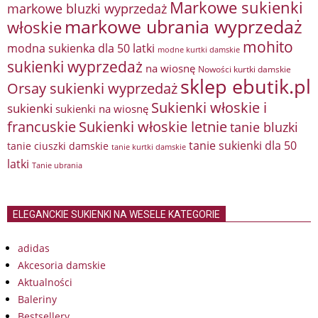
Markowe sukienki
markowe bluzki wyprzedaż
markowe ubrania wyprzedaż
włoskie
mohito
modna sukienka dla 50 latki
modne kurtki damskie
sukienki wyprzedaż
na wiosnę
Nowości kurtki damskie
sklep ebutik.pl
Orsay sukienki wyprzedaż
Sukienki włoskie i
sukienki
sukienki na wiosnę
francuskie
Sukienki włoskie letnie
tanie bluzki
tanie sukienki dla 50
tanie ciuszki damskie
tanie kurtki damskie
latki
Tanie ubrania
ELEGANCKIE SUKIENKI NA WESELE KATEGORIE
adidas
Akcesoria damskie
Aktualności
Baleriny
Bestsellery