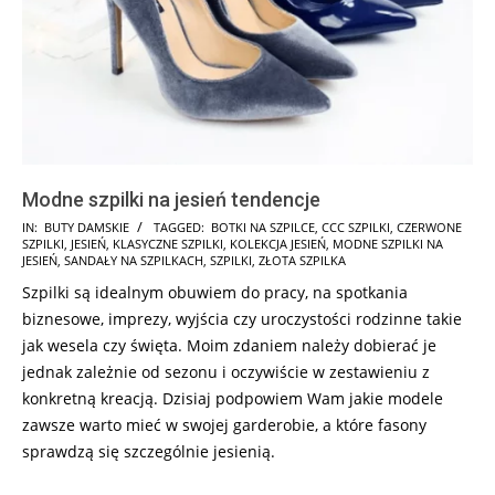
Modne szpilki na jesień tendencje
2025-
IN:
BUTY DAMSKIE
TAGGED:
BOTKI NA SZPILCE
,
CCC SZPILKI
,
CZERWONE
SZPILKI
,
JESIEŃ
,
KLASYCZNE SZPILKI
,
KOLEKCJA JESIEŃ
,
MODNE SZPILKI NA
07-
JESIEŃ
,
SANDAŁY NA SZPILKACH
,
SZPILKI
,
ZŁOTA SZPILKA
11
Szpilki są idealnym obuwiem do pracy, na spotkania
biznesowe, imprezy, wyjścia czy uroczystości rodzinne takie
jak wesela czy święta. Moim zdaniem należy dobierać je
jednak zależnie od sezonu i oczywiście w zestawieniu z
konkretną kreacją. Dzisiaj podpowiem Wam jakie modele
zawsze warto mieć w swojej garderobie, a które fasony
sprawdzą się szczególnie jesienią.