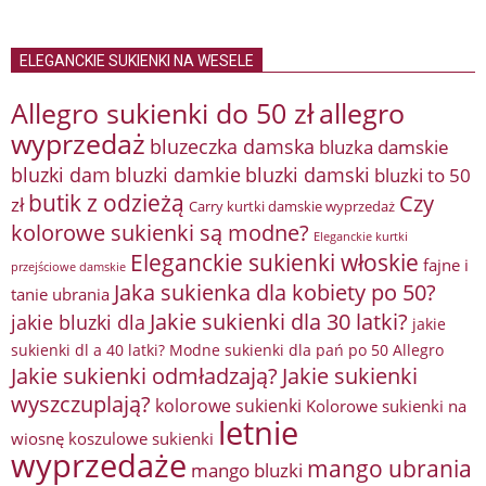
ELEGANCKIE SUKIENKI NA WESELE
Allegro sukienki do 50 zł
allegro
wyprzedaż
bluzeczka damska
bluzka damskie
bluzki damkie
bluzki dam
bluzki damski
bluzki to 50
butik z odzieżą
Czy
zł
Carry kurtki damskie wyprzedaż
kolorowe sukienki są modne?
Eleganckie kurtki
Eleganckie sukienki włoskie
fajne i
przejściowe damskie
Jaka sukienka dla kobiety po 50?
tanie ubrania
Jakie sukienki dla 30 latki?
jakie bluzki dla
jakie
sukienki dl a 40 latki? Modne sukienki dla pań po 50 Allegro
Jakie sukienki odmładzają?
Jakie sukienki
wyszczuplają?
kolorowe sukienki
Kolorowe sukienki na
letnie
wiosnę
koszulowe sukienki
wyprzedaże
mango ubrania
mango bluzki