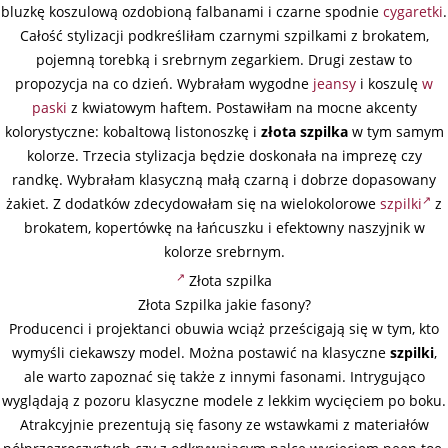
bluzkę koszulową ozdobioną falbanami i czarne spodnie
cygaretki
.
Całość stylizacji podkreśliłam czarnymi szpilkami z brokatem,
pojemną torebką i srebrnym zegarkiem. Drugi zestaw to
propozycja na co dzień. Wybrałam wygodne
jeansy
i koszulę
w
paski
z kwiatowym haftem. Postawiłam na mocne akcenty
kolorystyczne: kobaltową listonoszkę i
złota szpilka
w tym samym
kolorze. Trzecia stylizacja będzie doskonała na imprezę czy
randkę. Wybrałam klasyczną małą czarną i dobrze dopasowany
żakiet. Z dodatków zdecydowałam się na wielokolorowe
szpilki
z
brokatem, kopertówkę na łańcuszku i efektowny naszyjnik w
kolorze srebrnym.
Złota szpilka
Złota Szpilka jakie fasony?
Producenci i projektanci obuwia wciąż prześcigają się w tym, kto
wymyśli ciekawszy model. Można postawić na klasyczne
szpilki
,
ale warto zapoznać się także z innymi fasonami. Intrygująco
wyglądają z pozoru klasyczne modele z lekkim wycięciem po boku.
Atrakcyjnie prezentują się fasony ze wstawkami z materiałów