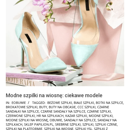
Modne szpilki na wiosnę: ciekawe modele
2025-
IN:
EOBUWIE
TAGGED:
BEŻOWE SZPILKI
,
BIAŁE SZPILKI
,
BOTKI NA SZPILCE
,
BROKATOWE SZPILKI
,
BUTY
,
BUTY NA OBCASIE
,
CCC SZPILKI
,
CZARNE
01-
SANDAŁKI NA SZPILCE
,
CZARNE SANDAŁY NA SZPILCE
,
CZARNE SZPILKI
,
27
CZERWONE SZPILKI
,
HR NA SZPILKACH
,
KAZAR SZPILKI
,
MODNE SZPILKI
,
MODNE SZPILKI NA WIOSNĘ
,
OBUWIE
,
SANDAŁY NA SZPILCE
,
SANDAŁY NA
SZPILKACH
,
SKLEP PAPILION.PL
,
SREBRNE SZPILKI
,
SZPILKI
,
SZPILKI CZRNE
,
SZPILKI NA PLATFORMIE
,
SZPILKI NA WIOSNĘ
,
SZPILKI YSL
,
SZPILKI Z