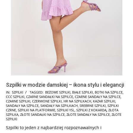
Szpilki w modzie damskiej – ikona stylu i elegancji
2025-
IN:
SZPILKI
TAGGED:
BEŻOWE SZPILKI
,
BIAŁE SZPILKI
,
BOTKI NA SZPILCE
,
CCC SZPILKI
,
CZARNE SANDAŁKI NA SZPILCE
,
CZARNE SANDAŁY NA SZPILCE
,
01-
CZARNE SZPILKI
,
CZERWONE SZPILKI
,
HR NA SZPILKACH
,
KAZAR SZPILKI
,
27
SANDAŁY NA SZPILCE
,
SANDAŁY NA SZPILKACH
,
SREBRNE SZPILKI
,
SZPILKI
CZRNE
,
SZPILKI NA PLATFORMIE
,
SZPILKI YSL
,
SZPILKI Z KOKARDĄ
,
ZŁOTA
SZPILKA
,
ZŁOTE SANDAŁKI NA SZPILCE
,
ZŁOTE SANDAŁY NA SZPILCE
,
ZŁOTE
SZPILKI
Szpilki to jeden z najbardziej rozpoznawalnych i