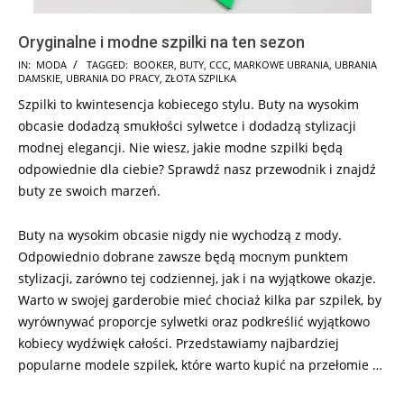
Oryginalne i modne szpilki na ten sezon
2024-
IN:
MODA
TAGGED:
BOOKER
,
BUTY
,
CCC
,
MARKOWE UBRANIA
,
UBRANIA
DAMSKIE
,
UBRANIA DO PRACY
,
ZŁOTA SZPILKA
12-
Szpilki to kwintesencja kobiecego stylu. Buty na wysokim
05
obcasie dodadzą smukłości sylwetce i dodadzą stylizacji
modnej elegancji. Nie wiesz, jakie modne szpilki będą
odpowiednie dla ciebie? Sprawdź nasz przewodnik i znajdź
buty ze swoich marzeń.
Buty na wysokim obcasie nigdy nie wychodzą z mody.
Odpowiednio dobrane zawsze będą mocnym punktem
stylizacji, zarówno tej codziennej, jak i na wyjątkowe okazje.
Warto w swojej garderobie mieć chociaż kilka par szpilek, by
wyrównywać proporcje sylwetki oraz podkreślić wyjątkowo
kobiecy wydźwięk całości. Przedstawiamy najbardziej
popularne modele szpilek, które warto kupić na przełomie …