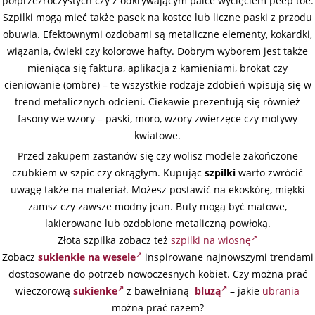
półprzezroczystych czy z odkrywającym palce wycięciem peep toe.
Szpilki mogą mieć także pasek na kostce lub liczne paski z przodu
obuwia. Efektownymi ozdobami są metaliczne elementy, kokardki,
wiązania, ćwieki czy kolorowe hafty. Dobrym wyborem jest także
mieniąca się faktura, aplikacja z kamieniami, brokat czy
cieniowanie (ombre) – te wszystkie rodzaje zdobień wpisują się w
trend metalicznych odcieni. Ciekawie prezentują się również
fasony we wzory – paski, moro, wzory zwierzęce czy motywy
kwiatowe.
Przed zakupem zastanów się czy wolisz modele zakończone
czubkiem w szpic czy okrągłym. Kupując
szpilki
warto zwrócić
uwagę także na materiał. Możesz postawić na ekoskórę, miękki
zamsz czy zawsze modny jean. Buty mogą być matowe,
lakierowane lub ozdobione metaliczną powłoką.
Złota szpilka zobacz też
szpilki na wiosnę
Zobacz
sukienkie na wesele
inspirowane najnowszymi trendami
dostosowane do potrzeb nowoczesnych kobiet. Czy można prać
wieczorową
sukienke
z bawełnianą
bluzą
– jakie
ubrania
można prać razem?