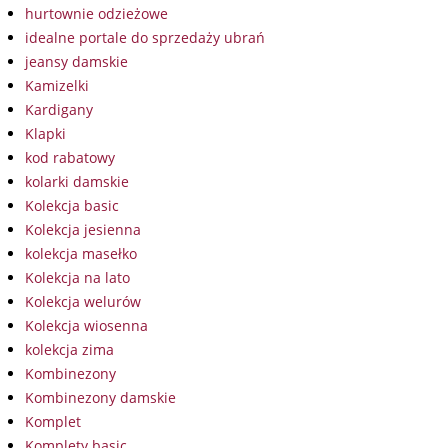
hurtownie odzieżowe
idealne portale do sprzedaży ubrań
jeansy damskie
Kamizelki
Kardigany
Klapki
kod rabatowy
kolarki damskie
Kolekcja basic
Kolekcja jesienna
kolekcja masełko
Kolekcja na lato
Kolekcja welurów
Kolekcja wiosenna
kolekcja zima
Kombinezony
Kombinezony damskie
Komplet
Komplety basic