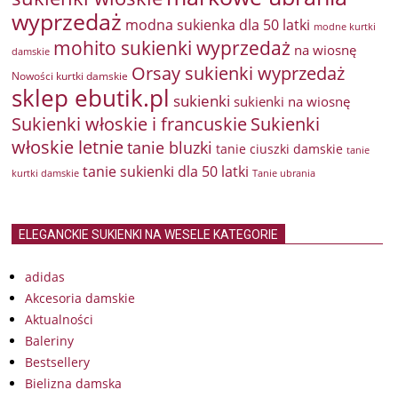
wyprzedaż
modna sukienka dla 50 latki
modne kurtki
mohito sukienki wyprzedaż
na wiosnę
damskie
Orsay sukienki wyprzedaż
Nowości kurtki damskie
sklep ebutik.pl
sukienki
sukienki na wiosnę
Sukienki włoskie i francuskie
Sukienki
włoskie letnie
tanie bluzki
tanie ciuszki damskie
tanie
tanie sukienki dla 50 latki
kurtki damskie
Tanie ubrania
ELEGANCKIE SUKIENKI NA WESELE KATEGORIE
adidas
Akcesoria damskie
Aktualności
Baleriny
Bestsellery
Bielizna damska