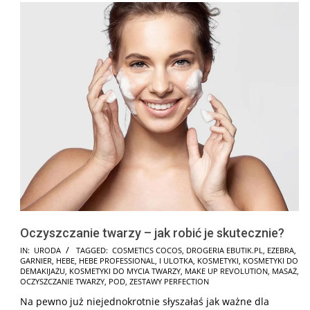
Oczyszczanie twarzy – jak robić je skutecznie?
2025-
IN:
URODA
TAGGED:
COSMETICS COCOS
,
DROGERIA EBUTIK.PL
,
EZEBRA
,
GARNIER
,
HEBE
,
HEBE PROFESSIONAL
,
I ULOTKA
,
KOSMETYKI
,
KOSMETYKI DO
01-
DEMAKIJAŻU
,
KOSMETYKI DO MYCIA TWARZY
,
MAKE UP REVOLUTION
,
MASAŻ
,
10
OCZYSZCZANIE TWARZY
,
POD
,
ZESTAWY PERFECTION
Na pewno już niejednokrotnie słyszałaś jak ważne dla