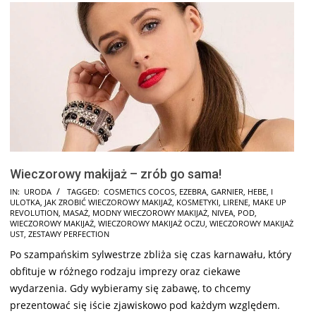
Wieczorowy makijaż – zrób go sama!
2024-
IN:
URODA
TAGGED:
COSMETICS COCOS
,
EZEBRA
,
GARNIER
,
HEBE
,
I
ULOTKA
,
JAK ZROBIĆ WIECZOROWY MAKIJAŻ
,
KOSMETYKI
,
LIRENE
,
MAKE UP
11-
REVOLUTION
,
MASAŻ
,
MODNY WIECZOROWY MAKIJAŻ
,
NIVEA
,
POD
,
17
WIECZOROWY MAKIJAŻ
,
WIECZOROWY MAKIJAŻ OCZU
,
WIECZOROWY MAKIJAŻ
UST
,
ZESTAWY PERFECTION
Po szampańskim sylwestrze zbliża się czas karnawału, który
obfituje w różnego rodzaju imprezy oraz ciekawe
wydarzenia. Gdy wybieramy się zabawę, to chcemy
prezentować się iście zjawiskowo pod każdym względem.