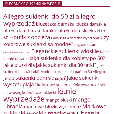
ELEGANCKIE SUKIENKI NA WESELE
Allegro sukienki do 50 zł
allegro
wyprzedaż
bluzeczka damska
bluzka damskie
bluzki damkie
bluzki dam
bluzki damski
bluzki to
butik z odzieżą
Czy
50 zł
Carry kurtki damskie wyprzedaż
kolorowe sukienki są modne?
Eleganckie kurtki
Eleganckie sukienki włoskie
fajne
przejściowe damskie
Jaka sukienka dla kobiety po 50?
i tanie ubrania
Jakie sukienki dla 30 latki?
jakie bluzki dla
jakie
sukienki dl a 40 latki? Modne sukienki dla pań po 50 Allegro
Jakie sukienki odmładzają?
Jakie sukienki
wyszczuplają?
kolorowe sukienki
Kolorowe sukienki
letnie
na wiosnę
koszulowe sukienki
wyprzedaże
mango
mango bluzki
Markowe
ubrania
markowe bluzki wyprzedaż
markowe ubrania
sukienki włoskie