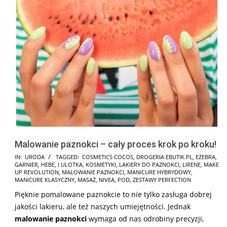
Malowanie paznokci – cały proces krok po kroku!
2024-
IN:
URODA
TAGGED:
COSMETICS COCOS
,
DROGERIA EBUTIK.PL
,
EZEBRA
,
GARNIER
,
HEBE
,
I ULOTKA
,
KOSMETYKI
,
LAKIERY DO PAZNOKCI
,
LIRENE
,
MAKE
11-
UP REVOLUTION
,
MALOWANIE PAZNOKCI
,
MANICURE HYBRYDOWY
,
17
MANICURE KLASYCZNY
,
MASAŻ
,
NIVEA
,
POD
,
ZESTAWY PERFECTION
Pięknie pomalowane paznokcie to nie tylko zasługa dobrej
jakości lakieru, ale też naszych umiejętności. Jednak
malowanie paznokci
wymaga od nas odrobiny precyzji,