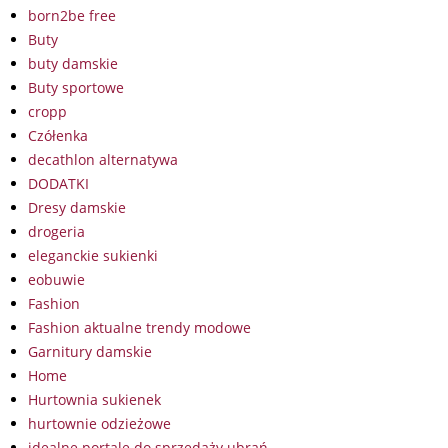
born2be free
Buty
buty damskie
Buty sportowe
cropp
Czółenka
decathlon alternatywa
DODATKI
Dresy damskie
drogeria
eleganckie sukienki
eobuwie
Fashion
Fashion aktualne trendy modowe
Garnitury damskie
Home
Hurtownia sukienek
hurtownie odzieżowe
idealne portale do sprzedaży ubrań