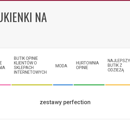
UKIENKI NA
BUTIK OPINIE
NAJLEPSZ
E
KLIENTÓW O
HURTOWNIA
BUTIK Z
MODA
NIA
SKLEPACH
OPINIE
ODZIEŻĄ
INTERNETOWYCH
zestawy perfection