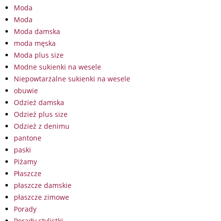
Moda
Moda
Moda damska
moda męska
Moda plus size
Modne sukienki na wesele
Niepowtarzalne sukienki na wesele
obuwie
Odzież damska
Odzież plus size
Odzież z denimu
pantone
paski
Piżamy
Płaszcze
płaszcze damskie
płaszcze zimowe
Porady
Porady stylistki