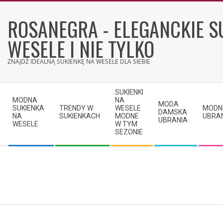
Skip
to
ROSANEGRA - ELEGANCKIE S
content
WESELE I NIE TYLKO
ZNAJDŹ IDEALNĄ SUKIENKĘ NA WESELE DLA SIEBIE
Secondary
SUKIENKI
Navigation
MODNA
NA
MODA
SUKIENKA
TRENDY W
WESELE
MODN
Menu
DAMSKA
NA
SUKIENKACH
MODNE
UBRA
UBRANIA
WESELE
W TYM
SEZONIE