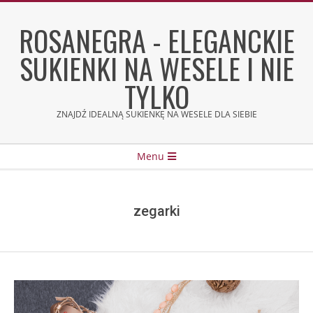
Skip
to
ROSANEGRA - ELEGANCKIE
content
SUKIENKI NA WESELE I NIE
TYLKO
ZNAJDŹ IDEALNĄ SUKIENKĘ NA WESELE DLA SIEBIE
Secondary
Menu
Navigation
Menu
zegarki