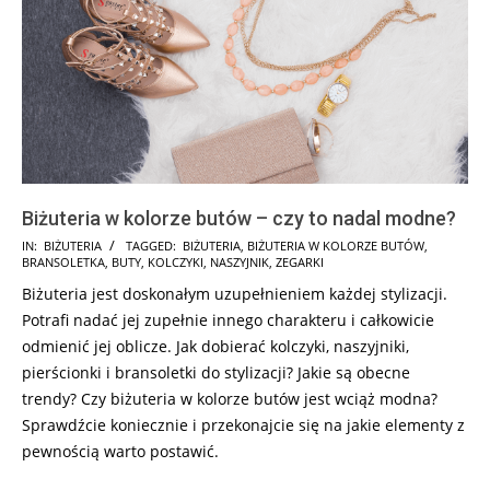
Biżuteria w kolorze butów – czy to nadal modne?
2025-
IN:
BIŻUTERIA
TAGGED:
BIŻUTERIA
,
BIŻUTERIA W KOLORZE BUTÓW
,
BRANSOLETKA
,
BUTY
,
KOLCZYKI
,
NASZYJNIK
,
ZEGARKI
08-
Biżuteria jest doskonałym uzupełnieniem każdej stylizacji.
22
Potrafi nadać jej zupełnie innego charakteru i całkowicie
odmienić jej oblicze. Jak dobierać kolczyki, naszyjniki,
pierścionki i bransoletki do stylizacji? Jakie są obecne
trendy? Czy biżuteria w kolorze butów jest wciąż modna?
Sprawdźcie koniecznie i przekonajcie się na jakie elementy z
pewnością warto postawić.