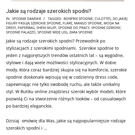
Jakie są rodzaje szerokich spodni?
2026-
IN:
SPODNIE DAMSKIE
TAGGED:
BONPRIX SPODNIE
,
CULOTTES
,
DO JAKIEJ
FIGURY PASUJĄ SZEROKIE SPODNIE
,
FLARE
,
MANGO SPODNIE
,
MODA NA
05-
DRESY
,
PAPERBAG
,
SHEIN SKLEP
,
SPODNIE DO PRACY
,
SPODNIE DZWONY
,
11
SPODNIE PALAZZO
,
SPODNIE WIDE LEG
,
ZARA SPODNIE
Jakie są rodzaje szerokich spodni? Przewodnik po
stylizacjach z szerokimi spodniami. Szerokie spodnie to
jeden z najgorętszych trendów ostatnich lat – są wygodne,
stylowe i dają wiele możliwości stylizacyjnych. W dobie
mody, która coraz bardziej skupia się na komforcie, szerokie
spodnie doskonale wpisują się w codzienny dress code,
zapewniając nie tylko swobodę ruchu, ale także unikalny
styl. W Butiku online znajdziesz szeroki wybór modeli, które
pozwolą Ci na stworzenie różnych looków – od casualowych
po bardziej eleganckie.
Dzisiaj omówię dla Was, jakie są najpopularniejsze rodzaje
szerokich spodni i …