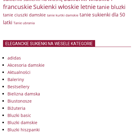
francuskie
Sukienki włoskie letnie
tanie bluzki
tanie sukienki dla 50
tanie ciuszki damskie
tanie kurtki damskie
latki
Tanie ubrania
ELEGANCKIE SUKIENKI NA WESELE KATEGORIE
adidas
Akcesoria damskie
Aktualności
Baleriny
Bestsellery
Bielizna damska
Biustonosze
Biżuteria
Bluzki basic
Bluzki damskie
Bluzki hiszpanki