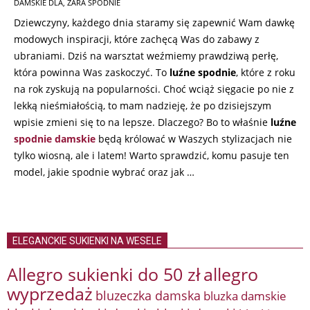
09
DAMSKIE DLA
,
ZARA SPODNIE
Dziewczyny, każdego dnia staramy się zapewnić Wam dawkę
modowych inspiracji, które zachęcą Was do zabawy z
ubraniami. Dziś na warsztat weźmiemy prawdziwą perłę,
która powinna Was zaskoczyć. To
luźne spodnie
, które z roku
na rok zyskują na popularności. Choć wciąż sięgacie po nie z
lekką nieśmiałością, to mam nadzieję, że po dzisiejszym
wpisie zmieni się to na lepsze. Dlaczego? Bo to właśnie
luźne
spodnie damskie
będą królować w Waszych stylizacjach nie
tylko wiosną, ale i latem! Warto sprawdzić, komu pasuje ten
model, jakie spodnie wybrać oraz jak …
ELEGANCKIE SUKIENKI NA WESELE
Allegro sukienki do 50 zł
allegro
wyprzedaż
bluzeczka damska
bluzka damskie