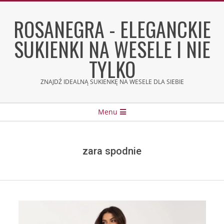
Skip
to
ROSANEGRA - ELEGANCKIE
content
SUKIENKI NA WESELE I NIE
TYLKO
ZNAJDŹ IDEALNĄ SUKIENKĘ NA WESELE DLA SIEBIE
Secondary
Menu
Navigation
Menu
zara spodnie