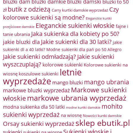
bluzki damkie
bluzki dam
bluzki damski
bluzki to 50
butik z odzieżą
Czy
zł
Carry kurtki damskie wyprzedaż
kolorowe sukienki są modne?
Eleganckie kurtki
Eleganckie sukienki włoskie
fajne i
przejściowe damskie
Jaka sukienka dla kobiety po 50?
tanie ubrania
Jakie sukienki dla 30 latki?
jakie bluzki dla
jakie
sukienki dl a 40 latki? Modne sukienki dla pań po 50 Allegro
Jakie sukienki odmładzają?
Jakie sukienki
wyszczuplają?
kolorowe sukienki
Kolorowe sukienki na
letnie
wiosnę
koszulowe sukienki
wyprzedaże
mango ubrania
mango bluzki
Markowe sukienki
markowe bluzki wyprzedaż
markowe ubrania wyprzedaż
włoskie
mohito
modna sukienka dla 50 latki
modne kurtki damskie
sukienki wyprzedaż
na wiosnę
Nowości kurtki damskie
sklep ebutik.pl
Orsay sukienki wyprzedaż
Sukienki włoskie i
sukienki
sukienki na wiosnę