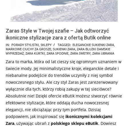
Zaras Style w Twojej szafie – Jak odtworzyć
ikoniczne stylizacje zara z ofertą Butik online
2026-
IN:
PORADY STYLISTKI
,
SKLEPY
TAGGED:
ELEGANCKIE SUKIENKI ZARA
,
MARKOWE CIUCHY ZA GROSZE
,
SUKIENKI ZARA
,
ZARA BLUZKI DAMSKIE
02-
WYPRZEDAŻ
,
ZARA KURTKI
,
ZARA SPODNIE
,
ZARA SWETRY
,
ZARA UBRANIA
15
Zara to marka, która od lat cieszy się ogromnym uznaniem w
świecie mody. Jej minimalistyczne kroje, eleganckie detale i
niebanalne podejście do trendów uczyniły z niej symbol
nowoczesnego stylu. Ale czy styl Zaras jest zarezerwowany
wyłącznie dla tych, którzy robią zakupy w tej sieciówce?
Absolutnie nie! Dzięki ofercie eButik możesz stworzyć równie
efektowne stylizacje, które oddają ducha nowoczesnej
elegancji, nie obciążając przy tym portfela. Dzisiaj
podpowiem, jak inspirować się
ikonicznymi kolekcjami
Zara
, używając ubrań z
polskiego sklepu eButik
. Dowiesz