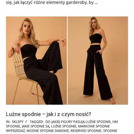
się, jak łączyć różne elementy garderoby, by …
Luźne spodnie – jak i z czym nosić?
2025-
IN:
SKLEPY
TAGGED:
DO JAKIEJ FIGURY PASUJĄ LUŹNE SPODNIE
,
HM
SPODNIE
,
JAKIE SPODNIE SĄ
,
LUŹNE SPODNIE
,
MARKOWE SPODNIE
03-
WYPRZEDAŻ
,
MODNE SPODNIE DAMSKIE
,
RESERVED SPODNIE
,
SPODNIE