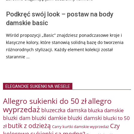
Podkręć swój look – postaw na body
damskie basic
Wśród propozycji „Basic” znajdziesz ponadczasowe kroje i
klasyczne kolory, które stanowią solidną bazę do tworzenia
różnorodnych stylizacji. Każdy element kolekcji został
starannie …
ELEGANCKIE SUKIENKI NA WESELE
Allegro sukienki do 50 zł
allegro
wyprzedaż
bluzeczka damska
bluzka damskie
bluzki damkie
bluzki dam
bluzki damski
bluzki to 50
butik z odzieżą
Czy
zł
Carry kurtki damskie wyprzedaż
kolorowe sukienki są modne?