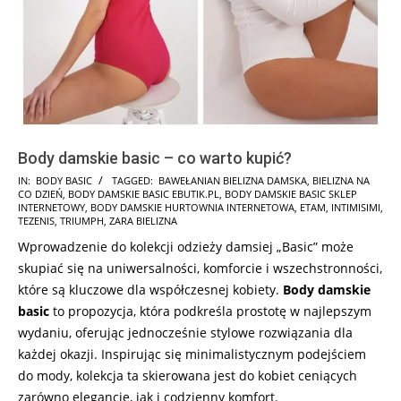
Body damskie basic – co warto kupić?
2025-
IN:
BODY BASIC
TAGGED:
BAWEŁANIAN BIELIZNA DAMSKA
,
BIELIZNA NA
CO DZIEŃ
,
BODY DAMSKIE BASIC EBUTIK.PL
,
BODY DAMSKIE BASIC SKLEP
02-
INTERNETOWY
,
BODY DAMSKIE HURTOWNIA INTERNETOWA
,
ETAM
,
INTIMISIMI
,
01
TEZENIS
,
TRIUMPH
,
ZARA BIELIZNA
Wprowadzenie do kolekcji odzieży damsiej „Basic” może
skupiać się na uniwersalności, komforcie i wszechstronności,
które są kluczowe dla współczesnej kobiety.
Body damskie
basic
to propozycja, która podkreśla prostotę w najlepszym
wydaniu, oferując jednocześnie stylowe rozwiązania dla
każdej okazji. Inspirując się minimalistycznym podejściem
do mody, kolekcja ta skierowana jest do kobiet ceniących
zarówno elegancję, jak i codzienny komfort.