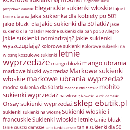
Eleganckie kurtki
Eleganckie sukienki włoskie
fajne i
przejściowe damskie
Jaka sukienka dla kobiety po 50?
tanie ubrania
Jakie sukienki dla 30 latki?
jakie bluzki dla
jakie
sukienki dl a 40 latki? Modne sukienki dla pań po 50 Allegro
Jakie sukienki odmładzają?
Jakie sukienki
wyszczuplają?
kolorowe sukienki
Kolorowe sukienki na
letnie
wiosnę
koszulowe sukienki
wyprzedaże
mango ubrania
mango bluzki
Markowe sukienki
markowe bluzki wyprzedaż
markowe ubrania wyprzedaż
włoskie
mohito
modna sukienka dla 50 latki
modne kurtki damskie
sukienki wyprzedaż
na wiosnę
Nowości kurtki damskie
sklep ebutik.pl
Orsay sukienki wyprzedaż
Sukienki włoskie i
sukienki
sukienki na wiosnę
francuskie
Sukienki włoskie letnie
tanie bluzki
tanie sukienki dla 50
tanie ciuszki damskie
tanie kurtki damskie