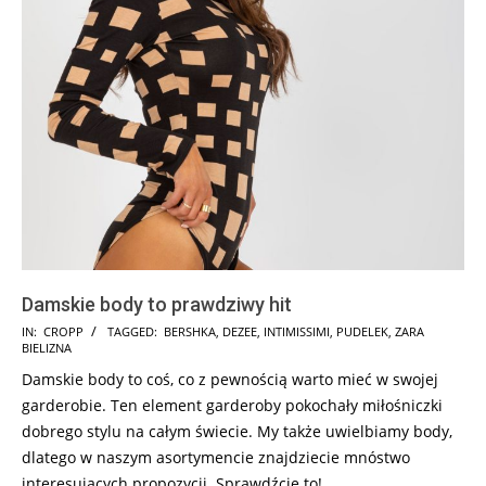
Damskie body to prawdziwy hit
2025-
IN:
CROPP
TAGGED:
BERSHKA
,
DEZEE
,
INTIMISSIMI
,
PUDELEK
,
ZARA
BIELIZNA
06-
Damskie body to coś, co z pewnością warto mieć w swojej
06
garderobie. Ten element garderoby pokochały miłośniczki
dobrego stylu na całym świecie. My także uwielbiamy body,
dlatego w naszym asortymencie znajdziecie mnóstwo
interesujących propozycji. Sprawdźcie to!