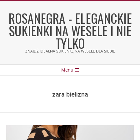
Skip
to
ROSANEGRA - ELEGANCKIE
content
SUKIENKI NA WESELE I NIE
TYLKO
ZNAJDŹ IDEALNĄ SUKIENKĘ NA WESELE DLA SIEBIE
Secondary
Menu
Navigation
Menu
zara bielizna