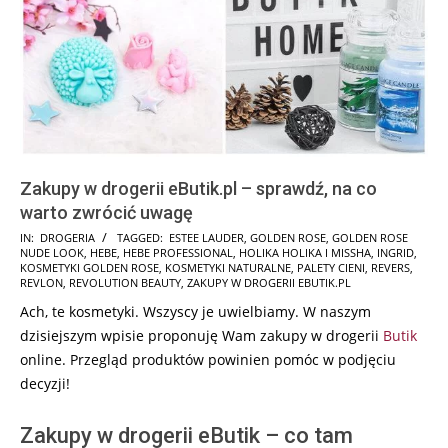
Zakupy w drogerii eButik.pl – sprawdź, na co
warto zwrócić uwagę
2024-
IN:
DROGERIA
TAGGED:
ESTEE LAUDER
,
GOLDEN ROSE
,
GOLDEN ROSE
NUDE LOOK
,
HEBE
,
HEBE PROFESSIONAL
,
HOLIKA HOLIKA I MISSHA
,
INGRID
,
11-
KOSMETYKI GOLDEN ROSE
,
KOSMETYKI NATURALNE
,
PALETY CIENI
,
REVERS
,
15
REVLON
,
REVOLUTION BEAUTY
,
ZAKUPY W DROGERII EBUTIK.PL
Ach, te kosmetyki. Wszyscy je uwielbiamy. W naszym
dzisiejszym wpisie proponuję Wam zakupy w drogerii
Butik
online. Przegląd produktów powinien pomóc w podjęciu
decyzji!
Zakupy w drogerii eButik – co tam