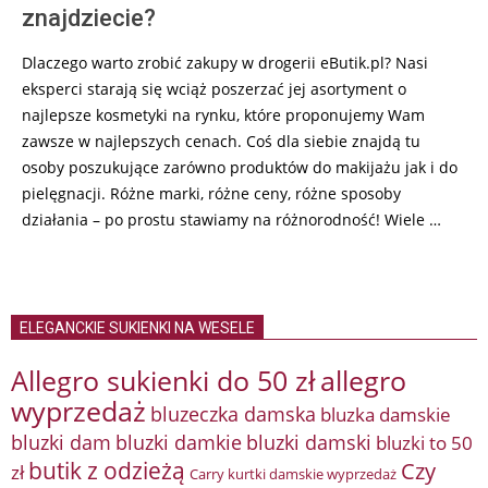
znajdziecie?
Dlaczego warto zrobić zakupy w drogerii eButik.pl? Nasi
eksperci starają się wciąż poszerzać jej asortyment o
najlepsze kosmetyki na rynku, które proponujemy Wam
zawsze w najlepszych cenach. Coś dla siebie znajdą tu
osoby poszukujące zarówno produktów do makijażu jak i do
pielęgnacji. Różne marki, różne ceny, różne sposoby
działania – po prostu stawiamy na różnorodność! Wiele …
ELEGANCKIE SUKIENKI NA WESELE
Allegro sukienki do 50 zł
allegro
wyprzedaż
bluzeczka damska
bluzka damskie
bluzki damkie
bluzki dam
bluzki damski
bluzki to 50
butik z odzieżą
Czy
zł
Carry kurtki damskie wyprzedaż