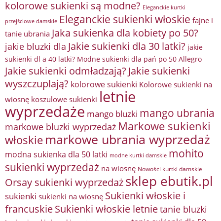
kolorowe sukienki są modne?
Eleganckie kurtki
Eleganckie sukienki włoskie
fajne i
przejściowe damskie
Jaka sukienka dla kobiety po 50?
tanie ubrania
Jakie sukienki dla 30 latki?
jakie bluzki dla
jakie
sukienki dl a 40 latki? Modne sukienki dla pań po 50 Allegro
Jakie sukienki odmładzają?
Jakie sukienki
wyszczuplają?
kolorowe sukienki
Kolorowe sukienki na
letnie
wiosnę
koszulowe sukienki
wyprzedaże
mango ubrania
mango bluzki
Markowe sukienki
markowe bluzki wyprzedaż
markowe ubrania wyprzedaż
włoskie
mohito
modna sukienka dla 50 latki
modne kurtki damskie
sukienki wyprzedaż
na wiosnę
Nowości kurtki damskie
sklep ebutik.pl
Orsay sukienki wyprzedaż
Sukienki włoskie i
sukienki
sukienki na wiosnę
francuskie
Sukienki włoskie letnie
tanie bluzki