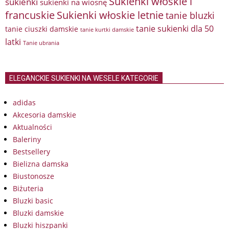
Sukienki włoskie i
sukienki
sukienki na wiosnę
francuskie
Sukienki włoskie letnie
tanie bluzki
tanie sukienki dla 50
tanie ciuszki damskie
tanie kurtki damskie
latki
Tanie ubrania
ELEGANCKIE SUKIENKI NA WESELE KATEGORIE
adidas
Akcesoria damskie
Aktualności
Baleriny
Bestsellery
Bielizna damska
Biustonosze
Biżuteria
Bluzki basic
Bluzki damskie
Bluzki hiszpanki