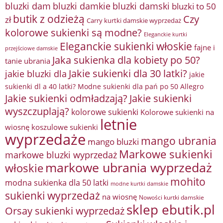
bluzki damkie
bluzki dam
bluzki damski
bluzki to 50
butik z odzieżą
Czy
zł
Carry kurtki damskie wyprzedaż
kolorowe sukienki są modne?
Eleganckie kurtki
Eleganckie sukienki włoskie
fajne i
przejściowe damskie
Jaka sukienka dla kobiety po 50?
tanie ubrania
Jakie sukienki dla 30 latki?
jakie bluzki dla
jakie
sukienki dl a 40 latki? Modne sukienki dla pań po 50 Allegro
Jakie sukienki odmładzają?
Jakie sukienki
wyszczuplają?
kolorowe sukienki
Kolorowe sukienki na
letnie
wiosnę
koszulowe sukienki
wyprzedaże
mango ubrania
mango bluzki
Markowe sukienki
markowe bluzki wyprzedaż
markowe ubrania wyprzedaż
włoskie
mohito
modna sukienka dla 50 latki
modne kurtki damskie
sukienki wyprzedaż
na wiosnę
Nowości kurtki damskie
sklep ebutik.pl
Orsay sukienki wyprzedaż