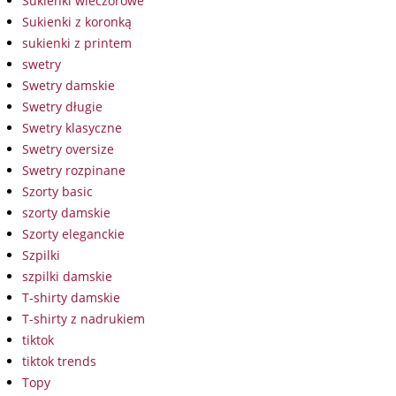
Sukienki wieczorowe
Sukienki z koronką
sukienki z printem
swetry
Swetry damskie
Swetry długie
Swetry klasyczne
Swetry oversize
Swetry rozpinane
Szorty basic
szorty damskie
Szorty eleganckie
Szpilki
szpilki damskie
T-shirty damskie
T-shirty z nadrukiem
tiktok
tiktok trends
Topy