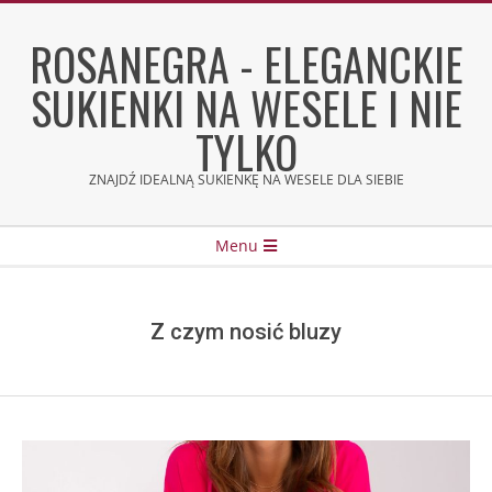
Skip
to
ROSANEGRA - ELEGANCKIE
content
SUKIENKI NA WESELE I NIE
TYLKO
ZNAJDŹ IDEALNĄ SUKIENKĘ NA WESELE DLA SIEBIE
Secondary
Menu
Navigation
Menu
Z czym nosić bluzy