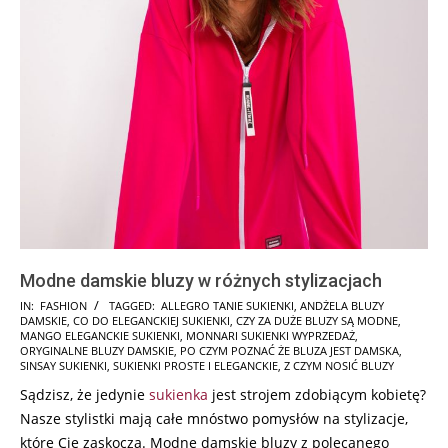
Modne damskie bluzy w różnych stylizacjach
2025-
IN:
FASHION
TAGGED:
ALLEGRO TANIE SUKIENKI
,
ANDŻELA BLUZY
DAMSKIE
,
CO DO ELEGANCKIEJ SUKIENKI
,
CZY ZA DUŻE BLUZY SĄ MODNE
,
12-
MANGO ELEGANCKIE SUKIENKI
,
MONNARI SUKIENKI WYPRZEDAŻ
,
01
ORYGINALNE BLUZY DAMSKIE
,
PO CZYM POZNAĆ ŻE BLUZA JEST DAMSKA
,
SINSAY SUKIENKI
,
SUKIENKI PROSTE I ELEGANCKIE
,
Z CZYM NOSIĆ BLUZY
Sądzisz, że jedynie
sukienka
jest strojem zdobiącym kobietę?
Nasze stylistki mają całe mnóstwo pomysłów na stylizacje,
które Cię zaskoczą. Modne damskie bluzy z polecanego