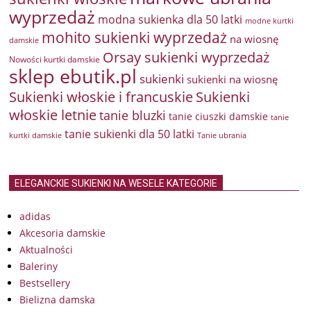
wyprzedaż
modna sukienka dla 50 latki
modne kurtki
mohito sukienki wyprzedaż
na wiosnę
damskie
Orsay sukienki wyprzedaż
Nowości kurtki damskie
sklep ebutik.pl
sukienki
sukienki na wiosnę
Sukienki włoskie i francuskie
Sukienki
włoskie letnie
tanie bluzki
tanie ciuszki damskie
tanie
tanie sukienki dla 50 latki
kurtki damskie
Tanie ubrania
ELEGANCKIE SUKIENKI NA WESELE KATEGORIE
adidas
Akcesoria damskie
Aktualności
Baleriny
Bestsellery
Bielizna damska