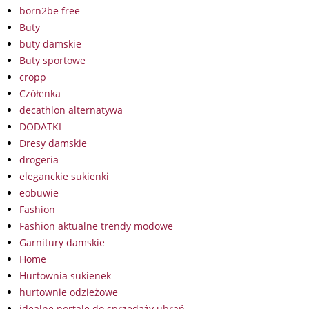
born2be free
Buty
buty damskie
Buty sportowe
cropp
Czółenka
decathlon alternatywa
DODATKI
Dresy damskie
drogeria
eleganckie sukienki
eobuwie
Fashion
Fashion aktualne trendy modowe
Garnitury damskie
Home
Hurtownia sukienek
hurtownie odzieżowe
idealne portale do sprzedaży ubrań