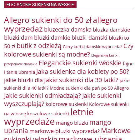
ELEGANCKIE SUKIENKI NA WESELE
Allegro sukienki do 50 zł
allegro
wyprzedaż
bluzeczka damska
bluzka damskie
bluzki damkie
bluzki dam
bluzki damski
bluzki to
butik z odzieżą
Czy
50 zł
Carry kurtki damskie wyprzedaż
kolorowe sukienki są modne?
Eleganckie kurtki
Eleganckie sukienki włoskie
fajne
przejściowe damskie
Jaka sukienka dla kobiety po 50?
i tanie ubrania
Jakie sukienki dla 30 latki?
jakie bluzki dla
jakie
sukienki dl a 40 latki? Modne sukienki dla pań po 50 Allegro
Jakie sukienki odmładzają?
Jakie sukienki
wyszczuplają?
kolorowe sukienki
Kolorowe sukienki
letnie
na wiosnę
koszulowe sukienki
wyprzedaże
mango
mango bluzki
Markowe
ubrania
markowe bluzki wyprzedaż
markowe ubrania
sukienki włoskie