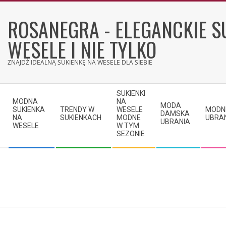
Skip
to
ROSANEGRA - ELEGANCKIE S
content
WESELE I NIE TYLKO
ZNAJDŹ IDEALNĄ SUKIENKĘ NA WESELE DLA SIEBIE
Secondary
SUKIENKI
Navigation
MODNA
NA
MODA
SUKIENKA
TRENDY W
WESELE
MODN
Menu
DAMSKA
NA
SUKIENKACH
MODNE
UBRA
UBRANIA
WESELE
W TYM
SEZONIE