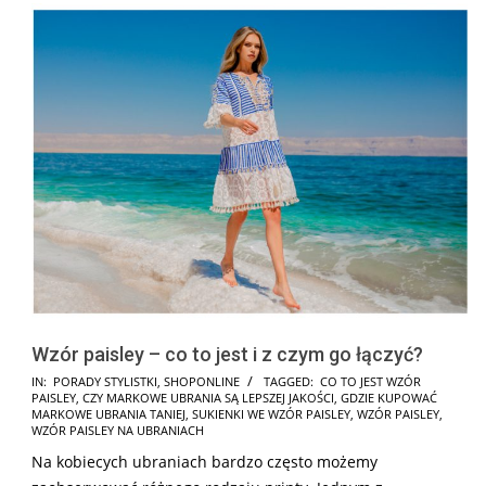
Wzór paisley – co to jest i z czym go łączyć?
2025-
IN:
PORADY STYLISTKI
,
SHOPONLINE
TAGGED:
CO TO JEST WZÓR
PAISLEY
,
CZY MARKOWE UBRANIA SĄ LEPSZEJ JAKOŚCI
,
GDZIE KUPOWAĆ
04-
MARKOWE UBRANIA TANIEJ
,
SUKIENKI WE WZÓR PAISLEY
,
WZÓR PAISLEY
,
01
WZÓR PAISLEY NA UBRANIACH
Na kobiecych ubraniach bardzo często możemy