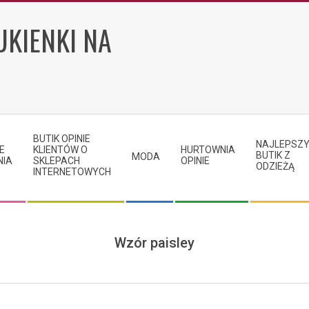
UKIENKI NA
BUTIK OPINIE
NAJLEPSZ
E
KLIENTÓW O
HURTOWNIA
BUTIK Z
MODA
NIA
SKLEPACH
OPINIE
ODZIEŻĄ
INTERNETOWYCH
Wzór paisley