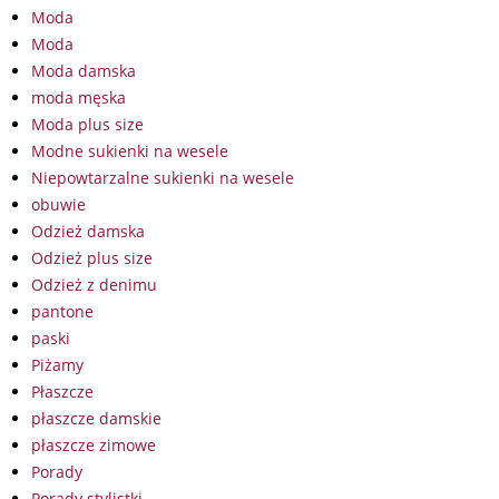
Moda
Moda
Moda damska
moda męska
Moda plus size
Modne sukienki na wesele
Niepowtarzalne sukienki na wesele
obuwie
Odzież damska
Odzież plus size
Odzież z denimu
pantone
paski
Piżamy
Płaszcze
płaszcze damskie
płaszcze zimowe
Porady
Porady stylistki