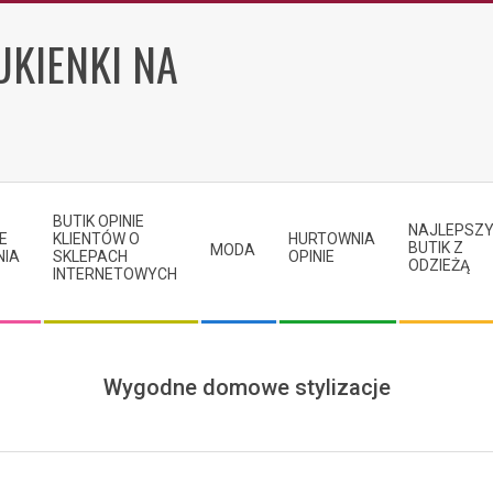
UKIENKI NA
BUTIK OPINIE
NAJLEPSZ
E
KLIENTÓW O
HURTOWNIA
BUTIK Z
MODA
NIA
SKLEPACH
OPINIE
ODZIEŻĄ
INTERNETOWYCH
Wygodne domowe stylizacje