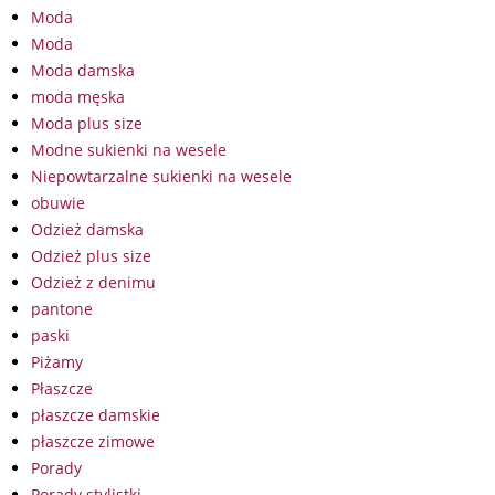
Moda
Moda
Moda damska
moda męska
Moda plus size
Modne sukienki na wesele
Niepowtarzalne sukienki na wesele
obuwie
Odzież damska
Odzież plus size
Odzież z denimu
pantone
paski
Piżamy
Płaszcze
płaszcze damskie
płaszcze zimowe
Porady
Porady stylistki