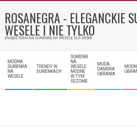
Skip
to
ROSANEGRA - ELEGANCKIE S
content
WESELE I NIE TYLKO
ZNAJDŹ IDEALNĄ SUKIENKĘ NA WESELE DLA SIEBIE
Secondary
SUKIENKI
Navigation
MODNA
NA
MODA
SUKIENKA
TRENDY W
WESELE
MODN
Menu
DAMSKA
NA
SUKIENKACH
MODNE
UBRA
UBRANIA
WESELE
W TYM
SEZONIE