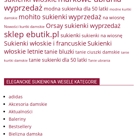
wyprzedaż
modna sukienka dla 50 latki
modne kurtki
mohito sukienki wyprzedaż
na wiosnę
damskie
Orsay sukienki wyprzedaż
Nowości kurtki damskie
sklep ebutik.pl
sukienki
sukienki na wiosnę
Sukienki włoskie i francuskie
Sukienki
włoskie letnie
tanie bluzki
tanie ciuszki damskie
tanie
tanie sukienki dla 50 latki
kurtki damskie
Tanie ubrania
ELEGANCKIE SUKIENKI NA WESELE KATEGORIE
adidas
Akcesoria damskie
Aktualności
Baleriny
Bestsellery
Bielizna damska