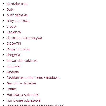
born2be free
Buty
buty damskie
Buty sportowe
cropp
Czółenka
decathlon alternatywa
DODATKI
Dresy damskie
drogeria
eleganckie sukienki
eobuwie
Fashion
Fashion aktualne trendy modowe
Garnitury damskie
Home
Hurtownia sukienek
hurtownie odzieżowe
idealne portale do sprzedaży ubrań