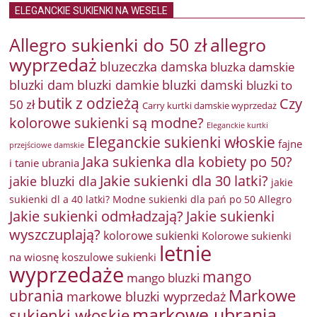
ELEGANCKIE SUKIENKI NA WESELE
Allegro sukienki do 50 zł
allegro
wyprzedaż
bluzeczka damska
bluzka damskie
bluzki damkie
bluzki dam
bluzki damski
bluzki to
butik z odzieżą
Czy
50 zł
Carry kurtki damskie wyprzedaż
kolorowe sukienki są modne?
Eleganckie kurtki
Eleganckie sukienki włoskie
fajne
przejściowe damskie
Jaka sukienka dla kobiety po 50?
i tanie ubrania
Jakie sukienki dla 30 latki?
jakie bluzki dla
jakie
sukienki dl a 40 latki? Modne sukienki dla pań po 50 Allegro
Jakie sukienki odmładzają?
Jakie sukienki
wyszczuplają?
kolorowe sukienki
Kolorowe sukienki
letnie
na wiosnę
koszulowe sukienki
wyprzedaże
mango
mango bluzki
Markowe
ubrania
markowe bluzki wyprzedaż
markowe ubrania
sukienki włoskie