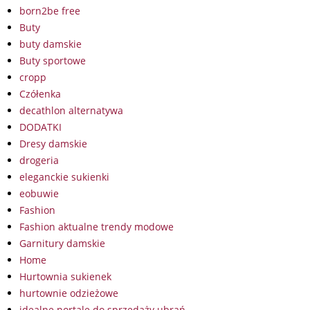
born2be free
Buty
buty damskie
Buty sportowe
cropp
Czółenka
decathlon alternatywa
DODATKI
Dresy damskie
drogeria
eleganckie sukienki
eobuwie
Fashion
Fashion aktualne trendy modowe
Garnitury damskie
Home
Hurtownia sukienek
hurtownie odzieżowe
idealne portale do sprzedaży ubrań