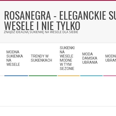
Skip
to
ROSANEGRA - ELEGANCKIE S
content
WESELE I NIE TYLKO
ZNAJDŹ IDEALNĄ SUKIENKĘ NA WESELE DLA SIEBIE
Secondary
SUKIENKI
Navigation
MODNA
NA
MODA
SUKIENKA
TRENDY W
WESELE
MODN
Menu
DAMSKA
NA
SUKIENKACH
MODNE
UBRA
UBRANIA
WESELE
W TYM
SEZONIE