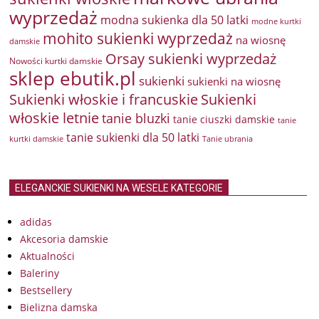
wyprzedaż
modna sukienka dla 50 latki
modne kurtki
mohito sukienki wyprzedaż
na wiosnę
damskie
Orsay sukienki wyprzedaż
Nowości kurtki damskie
sklep ebutik.pl
sukienki
sukienki na wiosnę
Sukienki włoskie i francuskie
Sukienki
włoskie letnie
tanie bluzki
tanie ciuszki damskie
tanie
tanie sukienki dla 50 latki
kurtki damskie
Tanie ubrania
ELEGANCKIE SUKIENKI NA WESELE KATEGORIE
adidas
Akcesoria damskie
Aktualności
Baleriny
Bestsellery
Bielizna damska