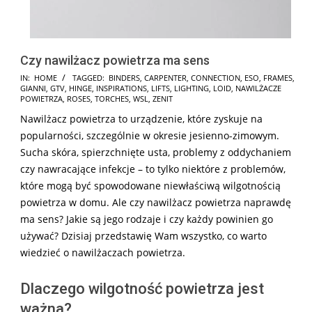
Czy nawilżacz powietrza ma sens
2024-
IN:
HOME
TAGGED:
BINDERS
,
CARPENTER
,
CONNECTION
,
ESO
,
FRAMES
,
GIANNI
,
GTV
,
HINGE
,
INSPIRATIONS
,
LIFTS
,
LIGHTING
,
LOID
,
NAWILŻACZE
11-
POWIETRZA
,
ROSES
,
TORCHES
,
WSL
,
ZENIT
29
Nawilżacz powietrza to urządzenie, które zyskuje na
popularności, szczególnie w okresie jesienno-zimowym.
Sucha skóra, spierzchnięte usta, problemy z oddychaniem
czy nawracające infekcje – to tylko niektóre z problemów,
które mogą być spowodowane niewłaściwą wilgotnością
powietrza w domu. Ale czy nawilżacz powietrza naprawdę
ma sens? Jakie są jego rodzaje i czy każdy powinien go
używać? Dzisiaj przedstawię Wam wszystko, co warto
wiedzieć o nawilżaczach powietrza.
Dlaczego wilgotność powietrza jest
ważna?