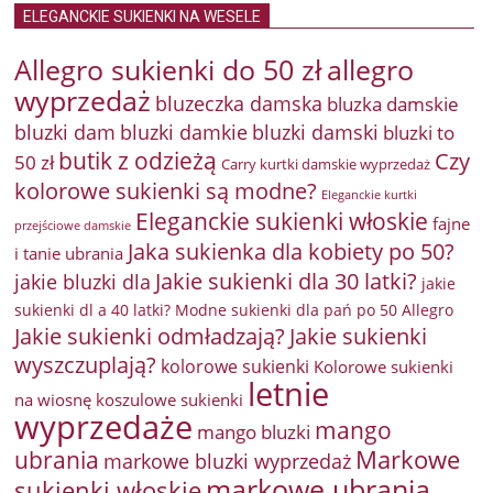
ELEGANCKIE SUKIENKI NA WESELE
Allegro sukienki do 50 zł
allegro
wyprzedaż
bluzeczka damska
bluzka damskie
bluzki damkie
bluzki dam
bluzki damski
bluzki to
butik z odzieżą
Czy
50 zł
Carry kurtki damskie wyprzedaż
kolorowe sukienki są modne?
Eleganckie kurtki
Eleganckie sukienki włoskie
fajne
przejściowe damskie
Jaka sukienka dla kobiety po 50?
i tanie ubrania
Jakie sukienki dla 30 latki?
jakie bluzki dla
jakie
sukienki dl a 40 latki? Modne sukienki dla pań po 50 Allegro
Jakie sukienki odmładzają?
Jakie sukienki
wyszczuplają?
kolorowe sukienki
Kolorowe sukienki
letnie
na wiosnę
koszulowe sukienki
wyprzedaże
mango
mango bluzki
Markowe
ubrania
markowe bluzki wyprzedaż
markowe ubrania
sukienki włoskie