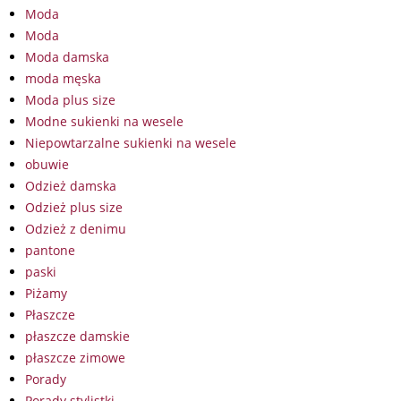
Moda
Moda
Moda damska
moda męska
Moda plus size
Modne sukienki na wesele
Niepowtarzalne sukienki na wesele
obuwie
Odzież damska
Odzież plus size
Odzież z denimu
pantone
paski
Piżamy
Płaszcze
płaszcze damskie
płaszcze zimowe
Porady
Porady stylistki