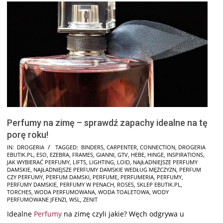
Perfumy na zimę – sprawdź zapachy idealne na tę
porę roku!
2024-
IN:
DROGERIA
TAGGED:
BINDERS
,
CARPENTER
,
CONNECTION
,
DROGERIA
EBUTIK.PL
,
ESO
,
EZEBRA
,
FRAMES
,
GIANNI
,
GTV
,
HEBE
,
HINGE
,
INSPIRATIONS
,
11-
JAK WYBIERAĆ PERFUMY
,
LIFTS
,
LIGHTING
,
LOID
,
NAJŁADNIEJSZE PERFUMY
25
DAMSKIE
,
NAJŁADNIEJSZE PERFUMY DAMSKIE WEDŁUG MĘŻCZYZN
,
PERFUM
CZY PERFUMY
,
PERFUM DAMSKI
,
PERFUME
,
PERFUMERIA
,
PERFUMY
,
PERFUMY DAMSKIE
,
PERFUMY W PENACH
,
ROSES
,
SKLEP EBUTIK.PL
,
TORCHES
,
WODA PERFUMOWANA
,
WODA TOALETOWA
,
WODY
PERFUMOWANE JFENZI
,
WSL
,
ZENIT
Idealne
Perfumy
na zimę czyli jakie? Węch odgrywa u