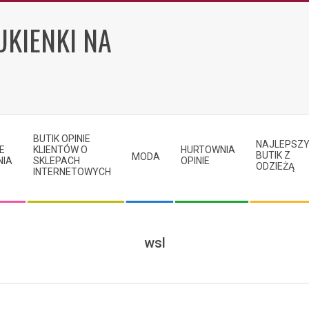
UKIENKI NA
BUTIK OPINIE
NAJLEPSZ
E
KLIENTÓW O
HURTOWNIA
BUTIK Z
MODA
NIA
SKLEPACH
OPINIE
ODZIEŻĄ
INTERNETOWYCH
wsl