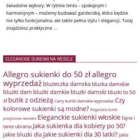
świadome wybory. W rytmie lento – spokojnym i
harmonijnym – możemy budować garderobę, która będzie
nie tylko funkcjonalna, ale także pełna stylu i elegancji. Tutaj
znajdziesz praktyczne …
ELEGANCKIE SUKIENKI NA WESELE
Allegro sukienki do 50 zł
allegro
wyprzedaż
bluzeczka damska
bluzka damskie
bluzki damkie
bluzki dam
bluzki damski
bluzki to 50
butik z odzieżą
Czy
zł
Carry kurtki damskie wyprzedaż
kolorowe sukienki są modne?
Eleganckie kurtki
Eleganckie sukienki włoskie
fajne i
przejściowe damskie
Jaka sukienka dla kobiety po 50?
tanie ubrania
Jakie sukienki dla 30 latki?
jakie bluzki dla
jakie