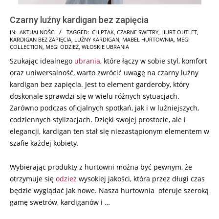
Czarny luźny kardigan bez zapięcia
2025-
IN:
AKTUALNOŚCI
TAGGED:
CH PTAK
,
CZARNE SWETRY
,
HURT OUTLET
,
KARDIGAN BEZ ZAPIĘCIA
,
LUŹNY KARDIGAN
,
MABEL HURTOWNIA
,
MEGI
02-
COLLECTION
,
MEGI ODZIEŻ
,
WŁOSKIE UBRANIA
03
Szukając idealnego
ubrania
, które łączy w sobie styl, komfort
oraz uniwersalność, warto zwrócić uwagę na czarny luźny
kardigan bez zapięcia. Jest to element garderoby, który
doskonale sprawdzi się w wielu różnych sytuacjach.
Zarówno podczas oficjalnych spotkań, jak i w luźniejszych,
codziennych stylizacjach. Dzięki swojej prostocie, ale i
elegancji, kardigan ten stał się niezastąpionym elementem w
szafie każdej kobiety.
Wybierając produkty z hurtowni można być pewnym, że
otrzymuje się
odzież
wysokiej jakości, która przez długi czas
będzie wyglądać jak nowe. Nasza hurtownia oferuje szeroką
gamę swetrów, kardiganów i …