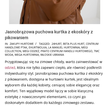
Jasnobrązowa puchowa kurtka z ekoskóry z
pikowaniem
2025-
IN:
ZAKUPY HURTOWE
TAGGED:
24HURT
,
BETA PLUS HURT
,
CENTRUM
HANDLOWE PTAK
,
EHURTWOLKA
,
LA MANUEL HURTOWNIA
,
MEGI
12-
COLLECTION
,
MEGI ODZIEŻ
,
PRATO CENTRUM HANDLU HURTOWEGO
,
TMC
05
MODA
,
WEGA HURTOWNIA
,
WŁOSKIE UBRANIA
Przygotowując się na zimowe chłody, warto zainwestować w
odzież
, która nie tylko zapewni ciepło, ale również podkreśli
indywidualny styl. Jasnobrązowa puchowa kurtka z ekoskóry
z pikowaniem, dostępna w hurtowni kurtek, jest idealnym
wyborem dla każdej kobiety, ceniącej sobie elegancję oraz
komfort. Ten wyjątkowy model łączy w sobie klasyczną
estetykę z nowoczesnymi elementami, co czyni go
doskonałym dodatkiem do każdego zimowego zestawu.