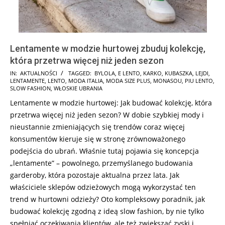
Lentamente w modzie hurtowej zbuduj kolekcję,
która przetrwa więcej niż jeden sezon
2024-
IN:
AKTUALNOŚCI
TAGGED:
BYLOLA
,
E LENTO
,
KARKO
,
KUBASZKA
,
LEJDI
,
LENTAMENTE
,
LENTO
,
MODA ITALIA
,
MODA SIZE PLUS
,
MONASOU
,
PIU LENTO
,
12-
SLOW FASHION
,
WŁOSKIE UBRANIA
20
Lentamente w modzie hurtowej: Jak budować kolekcję, która
przetrwa więcej niż jeden sezon? W dobie szybkiej mody i
nieustannie zmieniających się trendów coraz więcej
konsumentów kieruje się w stronę zrównoważonego
podejścia do ubrań. Właśnie tutaj pojawia się koncepcja
„lentamente” – powolnego, przemyślanego budowania
garderoby, która pozostaje aktualna przez lata. Jak
właściciele sklepów odzieżowych mogą wykorzystać ten
trend w hurtowni odzieży? Oto kompleksowy poradnik, jak
budować kolekcję zgodną z ideą slow fashion, by nie tylko
spełniać oczekiwania klientów, ale też zwiększać zyski i