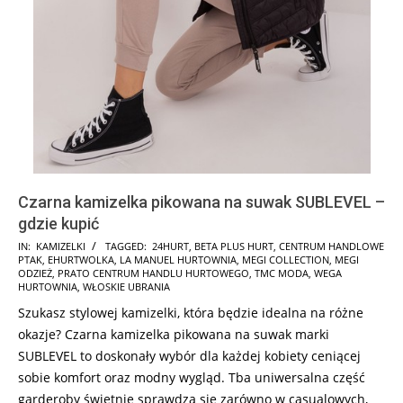
Czarna kamizelka pikowana na suwak SUBLEVEL –
gdzie kupić
2025-
IN:
KAMIZELKI
TAGGED:
24HURT
,
BETA PLUS HURT
,
CENTRUM HANDLOWE
PTAK
,
EHURTWOLKA
,
LA MANUEL HURTOWNIA
,
MEGI COLLECTION
,
MEGI
12-
ODZIEŻ
,
PRATO CENTRUM HANDLU HURTOWEGO
,
TMC MODA
,
WEGA
02
HURTOWNIA
,
WŁOSKIE UBRANIA
Szukasz stylowej kamizelki, która będzie idealna na różne
okazje? Czarna kamizelka pikowana na suwak marki
SUBLEVEL to doskonały wybór dla każdej kobiety ceniącej
sobie komfort oraz modny wygląd. Tba uniwersalna część
garderoby świetnie sprawdza się zarówno w casualowych,