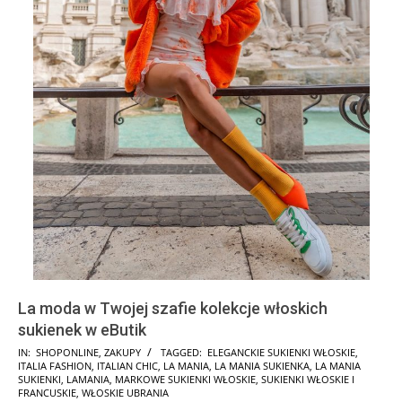
La moda w Twojej szafie kolekcje włoskich
sukienek w eButik
2025-
IN:
SHOPONLINE
,
ZAKUPY
TAGGED:
ELEGANCKIE SUKIENKI WŁOSKIE
,
ITALIA FASHION
,
ITALIAN CHIC
,
LA MANIA
,
LA MANIA SUKIENKA
,
LA MANIA
08-
SUKIENKI
,
LAMANIA
,
MARKOWE SUKIENKI WŁOSKIE
,
SUKIENKI WŁOSKIE I
18
FRANCUSKIE
,
WŁOSKIE UBRANIA