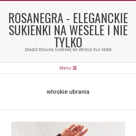
Skip
to
ROSANEGRA - ELEGANCKIE
content
SUKIENKI NA WESELE I NIE
TYLKO
ZNAJDŹ IDEALNĄ SUKIENKĘ NA WESELE DLA SIEBIE
Secondary
Menu
Navigation
Menu
włoskie ubrania