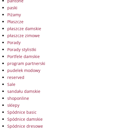
pantone
paski
Piżamy
Płaszcze
płaszcze damskie
płaszcze zimowe
Porady
Porady stylistki
Portfele damskie
program partnerski
pudelek modowy
reserved
Sale
sandału damskie
shoponline
sklepy
Spódnice basic
Spódnice damskie
Spódnice dresowe