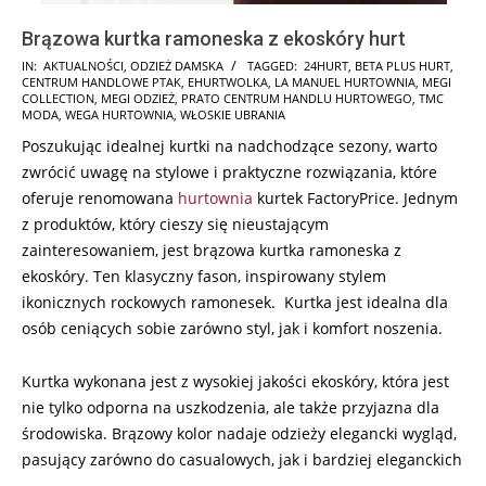
Brązowa kurtka ramoneska z ekoskóry hurt
2025-
IN:
AKTUALNOŚCI
,
ODZIEŻ DAMSKA
TAGGED:
24HURT
,
BETA PLUS HURT
,
CENTRUM HANDLOWE PTAK
,
EHURTWOLKA
,
LA MANUEL HURTOWNIA
,
MEGI
12-
COLLECTION
,
MEGI ODZIEŻ
,
PRATO CENTRUM HANDLU HURTOWEGO
,
TMC
07
MODA
,
WEGA HURTOWNIA
,
WŁOSKIE UBRANIA
Poszukując idealnej kurtki na nadchodzące sezony, warto
zwrócić uwagę na stylowe i praktyczne rozwiązania, które
oferuje renomowana
hurtownia
kurtek FactoryPrice. Jednym
z produktów, który cieszy się nieustającym
zainteresowaniem, jest brązowa kurtka ramoneska z
ekoskóry. Ten klasyczny fason, inspirowany stylem
ikonicznych rockowych ramonesek. Kurtka jest idealna dla
osób ceniących sobie zarówno styl, jak i komfort noszenia.
Kurtka wykonana jest z wysokiej jakości ekoskóry, która jest
nie tylko odporna na uszkodzenia, ale także przyjazna dla
środowiska. Brązowy kolor nadaje odzieży elegancki wygląd,
pasujący zarówno do casualowych, jak i bardziej eleganckich
…