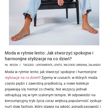
Moda w rytmie lento: Jak stworzyć spokojne i
harmonijne stylizacje na co dzień?
2024-
IN:
MODA
TAGGED:
LENTAMENTE
,
LENTO
,
WŁOSKIE UBRANIA
,
ZALANDO
12-
Moda w rytmie lento: Jak stworzyć spokojne i harmonijne
10
stylizacje na co dzień
? Żyjemy w czasach, w których moda
często pędzi z zawrotną prędkością, a nowe kolekcje
pojawiają się niemal co chwilę. Nie wszyscy jednak
odnajdują się w tym szalonym tempie. W odpowiedzi na
konsumpcyjny tryb życia coraz większą popularność zyskuje
nurt slow fashion, który stawia na jakość, ponadczasowość i