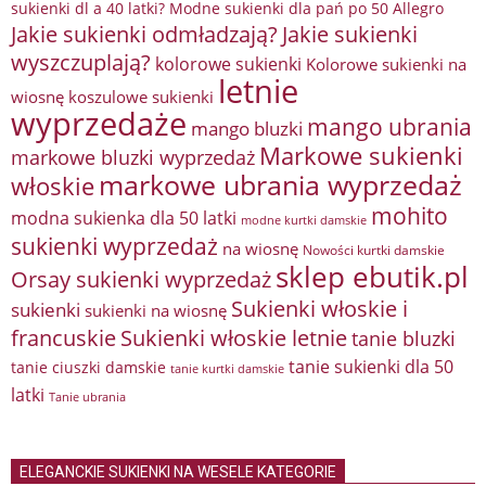
sukienki dl a 40 latki? Modne sukienki dla pań po 50 Allegro
Jakie sukienki odmładzają?
Jakie sukienki
wyszczuplają?
kolorowe sukienki
Kolorowe sukienki na
letnie
wiosnę
koszulowe sukienki
wyprzedaże
mango ubrania
mango bluzki
Markowe sukienki
markowe bluzki wyprzedaż
markowe ubrania wyprzedaż
włoskie
mohito
modna sukienka dla 50 latki
modne kurtki damskie
sukienki wyprzedaż
na wiosnę
Nowości kurtki damskie
sklep ebutik.pl
Orsay sukienki wyprzedaż
Sukienki włoskie i
sukienki
sukienki na wiosnę
francuskie
Sukienki włoskie letnie
tanie bluzki
tanie sukienki dla 50
tanie ciuszki damskie
tanie kurtki damskie
latki
Tanie ubrania
ELEGANCKIE SUKIENKI NA WESELE KATEGORIE