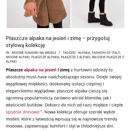
Płaszcze alpaka na jesień i zimę – przygotuj
stylową kolekcję
2024-
IN:
MODNE SUKIENKI NA WESELE
TAGGED:
ALPAKA
,
FASHION OF ITALY
,
MODNE ALPAKI
,
PŁASZCZE ALPAKA
,
PŁASZCZE Z ALPAKI
,
WŁOSKIE PŁASZCZE Z
08-
ALPAKI
07
Płaszcze
alpaka
na jesień
i zimę
z hurtowni odzieży to
absolutny must-have nadchodzącego sezonu. Dzięki swojej
wyjątkowej miękkości, doskonałej izolacji cieplnej i
eleganckiemu wyglądowi, płaszcze alpaka cieszą się
ogromną popularnością zarówno wśród klientów, jak i
właścicieli butików. Dobierz do nich od razu miękkie i ciepłe
spodnie dresowe
. Nowa kolekcja oferuje szeroki wybór
modeli, które z łatwością wpisują się w najnowsze trendy
modowe, zapewniając komfort i styl w chłodniejsze dni.