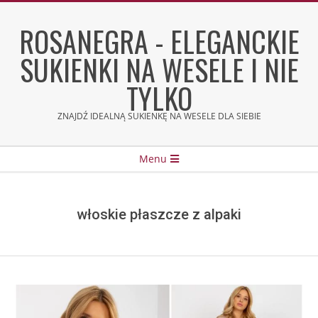
Skip
to
ROSANEGRA - ELEGANCKIE
content
SUKIENKI NA WESELE I NIE
TYLKO
ZNAJDŹ IDEALNĄ SUKIENKĘ NA WESELE DLA SIEBIE
Secondary
Menu
Navigation
Menu
włoskie płaszcze z alpaki