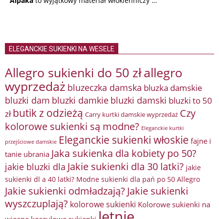
Alpaka
to wyjątkowy materiał włókienniczy …
ELEGANCKIE SUKIENKI NA WESELE
Allegro sukienki do 50 zł
allegro
wyprzedaż
bluzeczka damska
bluzka damskie
bluzki damkie
bluzki dam
bluzki damski
bluzki to 50
butik z odzieżą
Czy
zł
Carry kurtki damskie wyprzedaż
kolorowe sukienki są modne?
Eleganckie kurtki
Eleganckie sukienki włoskie
fajne i
przejściowe damskie
Jaka sukienka dla kobiety po 50?
tanie ubrania
Jakie sukienki dla 30 latki?
jakie bluzki dla
jakie
sukienki dl a 40 latki? Modne sukienki dla pań po 50 Allegro
Jakie sukienki odmładzają?
Jakie sukienki
wyszczuplają?
kolorowe sukienki
Kolorowe sukienki na
letnie