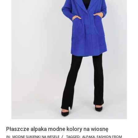
Płaszcze alpaka modne kolory na wiosnę
2024-
IN:
MODNE SUKIENKI NA WESELE
TAGGED:
ALPAKA
,
FASHION FROM