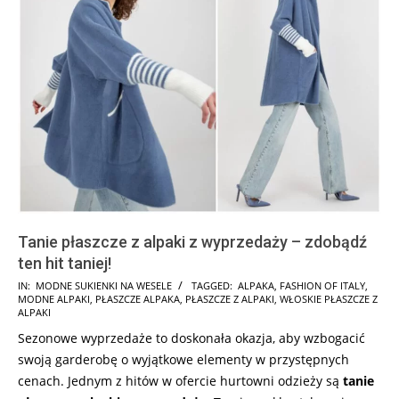
Tanie płaszcze z alpaki z wyprzedaży – zdobądź
ten hit taniej!
2024-
IN:
MODNE SUKIENKI NA WESELE
TAGGED:
ALPAKA
,
FASHION OF ITALY
,
MODNE ALPAKI
,
PŁASZCZE ALPAKA
,
PŁASZCZE Z ALPAKI
,
WŁOSKIE PŁASZCZE Z
06-
ALPAKI
14
Sezonowe wyprzedaże to doskonała okazja, aby wzbogacić
swoją garderobę o wyjątkowe elementy w przystępnych
cenach. Jednym z hitów w ofercie hurtowni odzieży są
tanie