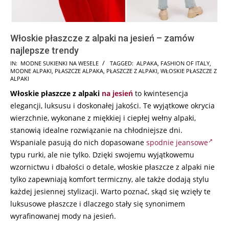
Włoskie płaszcze z alpaki na jesień – zamów
najlepsze trendy
2024-
IN:
MODNE SUKIENKI NA WESELE
TAGGED:
ALPAKA
,
FASHION OF ITALY
,
MODNE ALPAKI
,
PŁASZCZE ALPAKA
,
PŁASZCZE Z ALPAKI
,
WŁOSKIE PŁASZCZE Z
07-
ALPAKI
15
Włoskie płaszcze z alpaki
na jesień
to kwintesencja
elegancji, luksusu i doskonałej jakości. Te wyjątkowe okrycia
wierzchnie, wykonane z miękkiej i ciepłej wełny alpaki,
stanowią idealne rozwiązanie na chłodniejsze dni.
Wspaniale pasują do nich dopasowane
spodnie jeansowe
typu rurki, ale nie tylko. Dzięki swojemu wyjątkowemu
wzornictwu i dbałości o detale, włoskie płaszcze z alpaki nie
tylko zapewniają komfort termiczny, ale także dodają stylu
każdej jesiennej stylizacji. Warto poznać, skąd się wzięły te
luksusowe płaszcze i dlaczego stały się synonimem
wyrafinowanej mody na jesień.