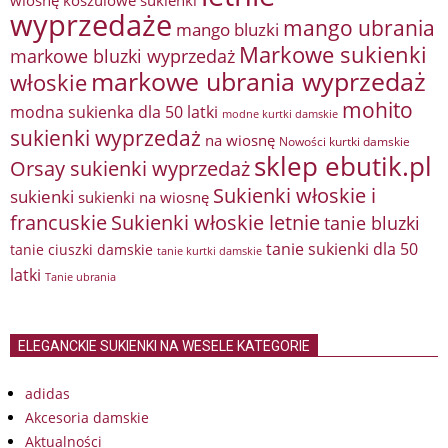
wiosnę
koszulowe sukienki
wyprzedaże
mango ubrania
mango bluzki
Markowe sukienki
markowe bluzki wyprzedaż
markowe ubrania wyprzedaż
włoskie
mohito
modna sukienka dla 50 latki
modne kurtki damskie
sukienki wyprzedaż
na wiosnę
Nowości kurtki damskie
sklep ebutik.pl
Orsay sukienki wyprzedaż
Sukienki włoskie i
sukienki
sukienki na wiosnę
francuskie
Sukienki włoskie letnie
tanie bluzki
tanie sukienki dla 50
tanie ciuszki damskie
tanie kurtki damskie
latki
Tanie ubrania
ELEGANCKIE SUKIENKI NA WESELE KATEGORIE
adidas
Akcesoria damskie
Aktualności