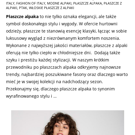
ITALY
,
FASHION OF ITALY
,
MODNE ALPAKI
,
PŁASZCZE ALPAKA
,
PŁASZCZE Z
02-
ALPAKI
,
PTAK
,
WŁOSKIE PŁASZCZE Z ALPAKI
28
Płaszcze alpaka
to nie tylko oznaka elegancji, ale także
symbol doskonałego stylu i wygody. W ofercie hurtowni
odzieży, płaszcze te stanowią esencję klasyki, łącząc w sobie
luksusowy wygląd z niezrównanym komfortem noszenia.
Wykonane z najwyższej jakości materiałów, płaszcze z alpaki
oferują nie tylko ciepło w chłodniejsze dni. Dodają także
szyku i prestiżu każdej stylizacji. W naszym krótkim
przewodniku po płaszczach alpaka odkryjemy najnowsze
trendy, najbardziej poszukiwane fasony oraz dlaczego warto
mieć je w swojej kolekcji na nadchodzący sezon.
Przekonajmy się, dlaczego płaszcze alpaka to synonim
wyrafinowanego stylu i …