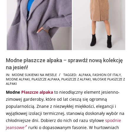
Modne płaszcze alpaka – sprawdź nową kolekcję
na jesień!
2024-
IN:
MODNE SUKIENKI NA WESELE
TAGGED:
ALPAKA
,
FASHION OF ITALY
,
MODNE ALPAKI
,
PŁASZCZE ALPAKA
,
PŁASZCZE Z ALPAKI
,
WŁOSKIE PŁASZCZE Z
08-
ALPAKI
21
Modne
Płaszcze
alpaka
to nieodłączny element jesienno-
zimowej garderoby, które od lat cieszą się ogromną
popularnością. Znane z niezwykłej miękkości, elegancji i
wyjątkowej izolacji termicznej, stanowią doskonały wybór na
chłodniejsze dni. Dobierz do nich od razu stylowe
spodnie
jeansowe
rurki o dopasowanym fasonie. W hurtowniach