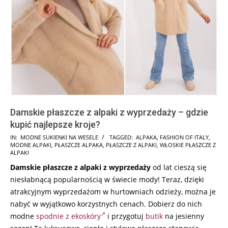
Damskie płaszcze z alpaki z wyprzedaży – gdzie
kupić najlepsze kroje?
2024-
IN:
MODNE SUKIENKI NA WESELE
TAGGED:
ALPAKA
,
FASHION OF ITALY
,
MODNE ALPAKI
,
PŁASZCZE ALPAKA
,
PŁASZCZE Z ALPAKI
,
WŁOSKIE PŁASZCZE Z
09-
ALPAKI
04
Damskie płaszcze z alpaki z wyprzedaży
od lat cieszą się
niesłabnącą popularnością w świecie mody! Teraz, dzięki
atrakcyjnym wyprzedażom w hurtowniach odzieży, można je
nabyć w wyjątkowo korzystnych cenach. Dobierz do nich
modne
spodnie z ekoskóry
i przygotuj
butik
na jesienny