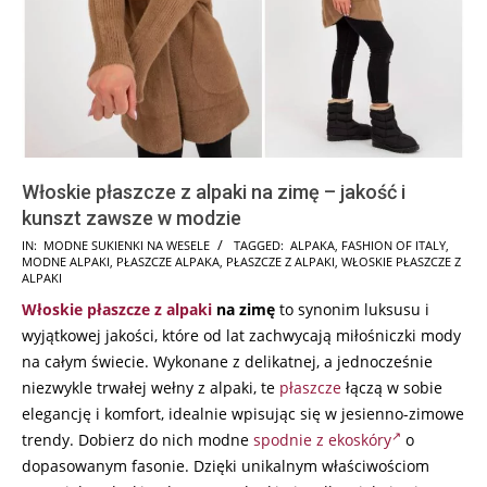
Włoskie płaszcze z alpaki na zimę – jakość i
kunszt zawsze w modzie
2024-
IN:
MODNE SUKIENKI NA WESELE
TAGGED:
ALPAKA
,
FASHION OF ITALY
,
MODNE ALPAKI
,
PŁASZCZE ALPAKA
,
PŁASZCZE Z ALPAKI
,
WŁOSKIE PŁASZCZE Z
08-
ALPAKI
19
Włoskie płaszcze z alpaki
na zimę
to synonim luksusu i
wyjątkowej jakości, które od lat zachwycają miłośniczki mody
na całym świecie. Wykonane z delikatnej, a jednocześnie
niezwykle trwałej wełny z alpaki, te
płaszcze
łączą w sobie
elegancję i komfort, idealnie wpisując się w jesienno-zimowe
trendy. Dobierz do nich modne
spodnie z ekoskóry
o
dopasowanym fasonie. Dzięki unikalnym właściwościom