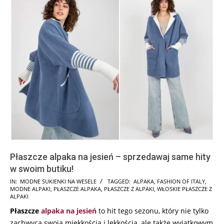
Płaszcze alpaka na jesień – sprzedawaj same hity
w swoim butiku!
2024-
IN:
MODNE SUKIENKI NA WESELE
TAGGED:
ALPAKA
,
FASHION OF ITALY
,
MODNE ALPAKI
,
PŁASZCZE ALPAKA
,
PŁASZCZE Z ALPAKI
,
WŁOSKIE PŁASZCZE Z
07-
ALPAKI
07
Płaszcze
alpaka
na jesień
to hit tego sezonu, który nie tylko
zachwyca swoją miękkością i lekkością, ale także wyjątkowym