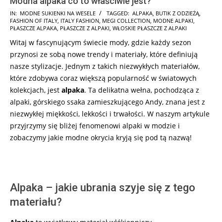
Modna alpaka co to właściwie jest?
2024-
IN:
MODNE SUKIENKI NA WESELE
TAGGED:
ALPAKA
,
BUTIK Z ODZIEŻĄ
,
FASHION OF ITALY
,
ITALY FASHION
,
MEGI COLLECTION
,
MODNE ALPAKI
,
02-
PŁASZCZE ALPAKA
,
PŁASZCZE Z ALPAKI
,
WŁOSKIE PŁASZCZE Z ALPAKI
04
Witaj w fascynującym świecie mody, gdzie każdy sezon
przynosi ze sobą nowe trendy i materiały, które definiują
nasze stylizacje. Jednym z takich niezwykłych materiałów,
które zdobywa coraz większą popularność w światowych
kolekcjach, jest
alpaka
. Ta delikatna wełna, pochodząca z
alpaki, górskiego ssaka zamieszkującego Andy, znana jest z
niezwykłej miękkości, lekkości i trwałości. W naszym artykule
przyjrzymy się bliżej fenomenowi alpaki w modzie i
zobaczymy jakie modne okrycia kryją się pod tą nazwą!
Alpaka – jakie ubrania szyje się z tego
materiału?