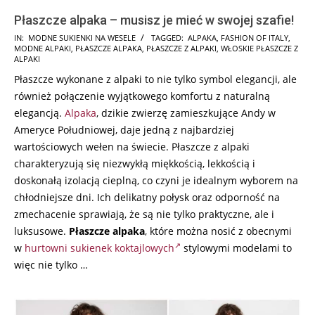
Płaszcze alpaka – musisz je mieć w swojej szafie!
2024-
IN:
MODNE SUKIENKI NA WESELE
TAGGED:
ALPAKA
,
FASHION OF ITALY
,
MODNE ALPAKI
,
PŁASZCZE ALPAKA
,
PŁASZCZE Z ALPAKI
,
WŁOSKIE PŁASZCZE Z
07-
ALPAKI
08
Płaszcze wykonane z alpaki to nie tylko symbol elegancji, ale
również połączenie wyjątkowego komfortu z naturalną
elegancją.
Alpaka
, dzikie zwierzę zamieszkujące Andy w
Ameryce Południowej, daje jedną z najbardziej
wartościowych wełen na świecie. Płaszcze z alpaki
charakteryzują się niezwykłą miękkością, lekkością i
doskonałą izolacją cieplną, co czyni je idealnym wyborem na
chłodniejsze dni. Ich delikatny połysk oraz odporność na
zmechacenie sprawiają, że są nie tylko praktyczne, ale i
luksusowe.
Płaszcze alpaka
, które można nosić z obecnymi
w
hurtowni sukienek koktajlowych
stylowymi modelami to
więc nie tylko …