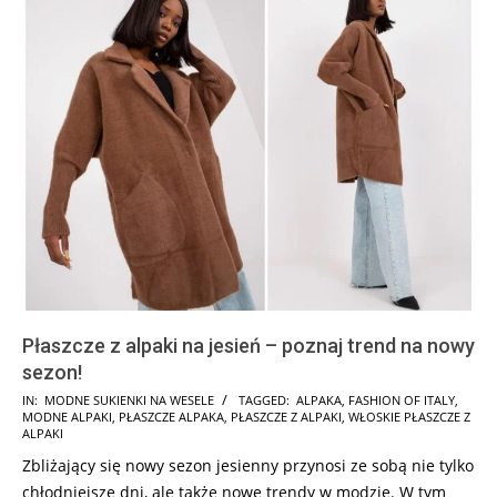
Płaszcze z alpaki na jesień – poznaj trend na nowy
sezon!
2024-
IN:
MODNE SUKIENKI NA WESELE
TAGGED:
ALPAKA
,
FASHION OF ITALY
,
MODNE ALPAKI
,
PŁASZCZE ALPAKA
,
PŁASZCZE Z ALPAKI
,
WŁOSKIE PŁASZCZE Z
07-
ALPAKI
01
Zbliżający się nowy sezon jesienny przynosi ze sobą nie tylko
chłodniejsze dni, ale także nowe trendy w modzie. W tym