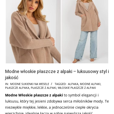
Modne włoskie płaszcze z alpaki – luksusowy styl i
jakość
2024-
IN:
MODNE SUKIENKI NA WESELE
TAGGED:
ALPAKA
,
MODNE ALPAKI
,
PŁASZCZE ALPAKA
,
PŁASZCZE Z ALPAKI
,
WŁOSKIE PŁASZCZE Z ALPAKI
09-
Modne Włoskie płaszcze z alpaki
to symbol elegancji i
15
luksusu, który tej jesieni zdobywa serca miłośników mody. Te
niezwykle miękkie, lekkie, a jednocześnie ciepłe okrycia
wierzchnie, idealnie łączą w sobie najwyższą jakość