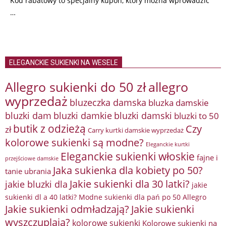
Kod rabatowy to specjalny kupon, który można wprowadzić
…
ELEGANCKIE SUKIENKI NA WESELE
Allegro sukienki do 50 zł
allegro
wyprzedaż
bluzeczka damska
bluzka damskie
bluzki damkie
bluzki dam
bluzki damski
bluzki to 50
butik z odzieżą
Czy
zł
Carry kurtki damskie wyprzedaż
kolorowe sukienki są modne?
Eleganckie kurtki
Eleganckie sukienki włoskie
fajne i
przejściowe damskie
Jaka sukienka dla kobiety po 50?
tanie ubrania
Jakie sukienki dla 30 latki?
jakie bluzki dla
jakie
sukienki dl a 40 latki? Modne sukienki dla pań po 50 Allegro
Jakie sukienki odmładzają?
Jakie sukienki
wyszczuplają?
kolorowe sukienki
Kolorowe sukienki na