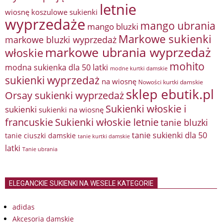
letnie
wiosnę
koszulowe sukienki
wyprzedaże
mango ubrania
mango bluzki
Markowe sukienki
markowe bluzki wyprzedaż
markowe ubrania wyprzedaż
włoskie
mohito
modna sukienka dla 50 latki
modne kurtki damskie
sukienki wyprzedaż
na wiosnę
Nowości kurtki damskie
sklep ebutik.pl
Orsay sukienki wyprzedaż
Sukienki włoskie i
sukienki
sukienki na wiosnę
francuskie
Sukienki włoskie letnie
tanie bluzki
tanie sukienki dla 50
tanie ciuszki damskie
tanie kurtki damskie
latki
Tanie ubrania
ELEGANCKIE SUKIENKI NA WESELE KATEGORIE
adidas
Akcesoria damskie