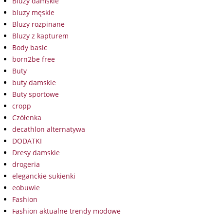
Bluzy damskie
bluzy męskie
Bluzy rozpinane
Bluzy z kapturem
Body basic
born2be free
Buty
buty damskie
Buty sportowe
cropp
Czółenka
decathlon alternatywa
DODATKI
Dresy damskie
drogeria
eleganckie sukienki
eobuwie
Fashion
Fashion aktualne trendy modowe