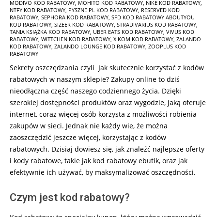
MODIVO KOD RABATOWY
,
MOHITO KOD RABATOWY
,
NIKE KOD RABATOWY
,
NTFY KOD RABATOWY
,
PYSZNE PL KOD RABATOWY
,
RESERVED KOD
RABATOWY
,
SEPHORA KOD RABATOWY
,
SFD KOD RABATOWY ABOUTYOU
KOD RABATOWY
,
SIZEER KOD RABATOWY
,
STRADIVARIUS KOD RABATOWY
,
TANIA KSIĄŻKA KOD RABATOWY
,
UBER EATS KOD RABATOWY
,
VIVUS KOD
RABATOWY
,
WITTCHEN KOD RABATOWY
,
X KOM KOD RABATOWY
,
ZALANDO
KOD RABATOWY
,
ZALANDO LOUNGE KOD RABATOWY
,
ZOOPLUS KOD
RABATOWY
Sekrety oszczędzania czyli Jak skutecznie korzystać z kodów
rabatowych w naszym sklepie? Zakupy online to dziś
nieodłączna część naszego codziennego życia. Dzięki
szerokiej dostępności produktów oraz wygodzie, jaką oferuje
internet, coraz więcej osób korzysta z możliwości robienia
zakupów w sieci. Jednak nie każdy wie, że można
zaoszczędzić jeszcze więcej, korzystając z kodów
rabatowych. Dzisiaj dowiesz się, jak znaleźć najlepsze oferty
i kody rabatowe, takie jak kod rabatowy ebutik, oraz jak
efektywnie ich używać, by maksymalizować oszczędności.
Czym jest kod rabatowy?