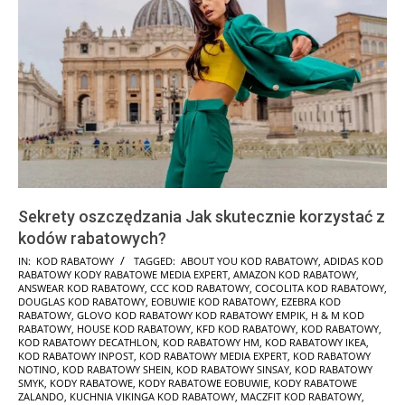
Sekrety oszczędzania Jak skutecznie korzystać z
kodów rabatowych?
2025-
IN:
KOD RABATOWY
TAGGED:
ABOUT YOU KOD RABATOWY
,
ADIDAS KOD
RABATOWY KODY RABATOWE MEDIA EXPERT
,
AMAZON KOD RABATOWY
,
01-
ANSWEAR KOD RABATOWY
,
CCC KOD RABATOWY
,
COCOLITA KOD RABATOWY
,
24
DOUGLAS KOD RABATOWY
,
EOBUWIE KOD RABATOWY
,
EZEBRA KOD
RABATOWY
,
GLOVO KOD RABATOWY KOD RABATOWY EMPIK
,
H & M KOD
RABATOWY
,
HOUSE KOD RABATOWY
,
KFD KOD RABATOWY
,
KOD RABATOWY
,
KOD RABATOWY DECATHLON
,
KOD RABATOWY HM
,
KOD RABATOWY IKEA
,
KOD RABATOWY INPOST
,
KOD RABATOWY MEDIA EXPERT
,
KOD RABATOWY
NOTINO
,
KOD RABATOWY SHEIN
,
KOD RABATOWY SINSAY
,
KOD RABATOWY
SMYK
,
KODY RABATOWE
,
KODY RABATOWE EOBUWIE
,
KODY RABATOWE
ZALANDO
,
KUCHNIA VIKINGA KOD RABATOWY
,
MACZFIT KOD RABATOWY
,