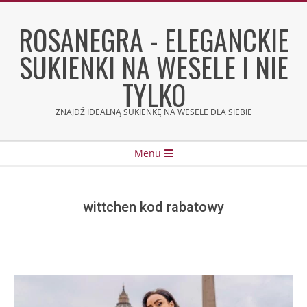
Skip
to
ROSANEGRA - ELEGANCKIE
content
SUKIENKI NA WESELE I NIE
TYLKO
ZNAJDŹ IDEALNĄ SUKIENKĘ NA WESELE DLA SIEBIE
Secondary
Menu
Navigation
Menu
wittchen kod rabatowy