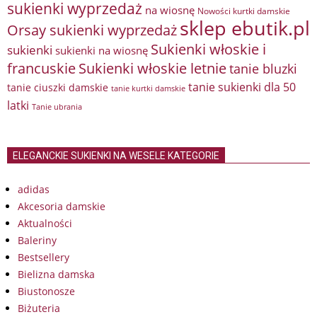
sukienki wyprzedaż
na wiosnę
Nowości kurtki damskie
sklep ebutik.pl
Orsay sukienki wyprzedaż
Sukienki włoskie i
sukienki
sukienki na wiosnę
francuskie
Sukienki włoskie letnie
tanie bluzki
tanie sukienki dla 50
tanie ciuszki damskie
tanie kurtki damskie
latki
Tanie ubrania
ELEGANCKIE SUKIENKI NA WESELE KATEGORIE
adidas
Akcesoria damskie
Aktualności
Baleriny
Bestsellery
Bielizna damska
Biustonosze
Biżuteria