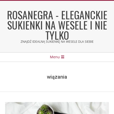
Skip
to
ROSANEGRA - ELEGANCKIE
content
SUKIENKI NA WESELE I NIE
TYLKO
ZNAJDŹ IDEALNĄ SUKIENKĘ NA WESELE DLA SIEBIE
Secondary
Menu
Navigation
Menu
wiązania