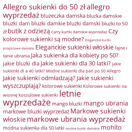
Allegro sukienki do 50 zł
allegro
wyprzedaż
bluzeczka damska
bluzka damskie
bluzki damkie
bluzki dam
bluzki damski
bluzki to 50
butik z odzieżą
Czy
zł
Carry kurtki damskie wyprzedaż
kolorowe sukienki są modne?
Eleganckie kurtki
Eleganckie sukienki włoskie
fajne i
przejściowe damskie
Jaka sukienka dla kobiety po 50?
tanie ubrania
Jakie sukienki dla 30 latki?
jakie bluzki dla
jakie
sukienki dl a 40 latki? Modne sukienki dla pań po 50 Allegro
Jakie sukienki odmładzają?
Jakie sukienki
wyszczuplają?
kolorowe sukienki
Kolorowe sukienki na
letnie
wiosnę
koszulowe sukienki
wyprzedaże
mango ubrania
mango bluzki
Markowe sukienki
markowe bluzki wyprzedaż
markowe ubrania wyprzedaż
włoskie
mohito
modna sukienka dla 50 latki
modne kurtki damskie