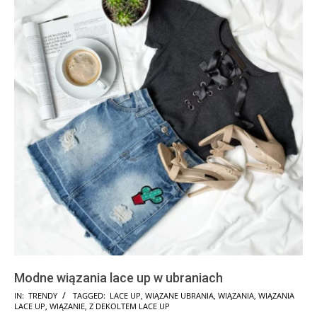
Modne wiązania lace up w ubraniach
2024-
IN:
TRENDY
TAGGED:
LACE UP
,
WIĄZANE UBRANIA
,
WIĄZANIA
,
WIĄZANIA
LACE UP
,
WIĄZANIE
,
Z DEKOLTEM LACE UP
09-