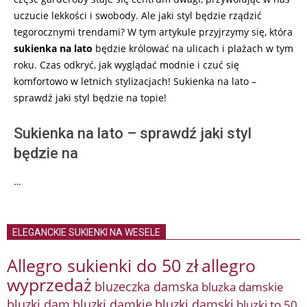
uczucie lekkości i swobody. Ale jaki styl będzie rządzić
tegorocznymi trendami? W tym artykule przyjrzymy się, która
sukienka na lato
będzie królować na ulicach i plażach w tym
roku. Czas odkryć, jak wyglądać modnie i czuć się
komfortowo w letnich stylizacjach! Sukienka na lato –
sprawdź jaki styl będzie na topie!
Sukienka na lato – sprawdź jaki styl
będzie na
…
ELEGANCKIE SUKIENKI NA WESELE
Allegro sukienki do 50 zł
allegro
wyprzedaż
bluzeczka damska
bluzka damskie
bluzki damkie
bluzki dam
bluzki damski
bluzki to 50