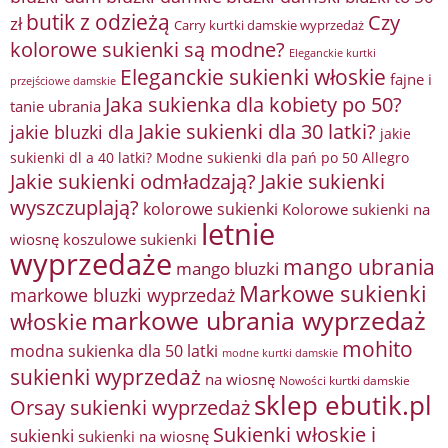
butik z odzieżą
Czy
zł
Carry kurtki damskie wyprzedaż
kolorowe sukienki są modne?
Eleganckie kurtki
Eleganckie sukienki włoskie
fajne i
przejściowe damskie
Jaka sukienka dla kobiety po 50?
tanie ubrania
Jakie sukienki dla 30 latki?
jakie bluzki dla
jakie
sukienki dl a 40 latki? Modne sukienki dla pań po 50 Allegro
Jakie sukienki odmładzają?
Jakie sukienki
wyszczuplają?
kolorowe sukienki
Kolorowe sukienki na
letnie
wiosnę
koszulowe sukienki
wyprzedaże
mango ubrania
mango bluzki
Markowe sukienki
markowe bluzki wyprzedaż
markowe ubrania wyprzedaż
włoskie
mohito
modna sukienka dla 50 latki
modne kurtki damskie
sukienki wyprzedaż
na wiosnę
Nowości kurtki damskie
sklep ebutik.pl
Orsay sukienki wyprzedaż
Sukienki włoskie i
sukienki
sukienki na wiosnę