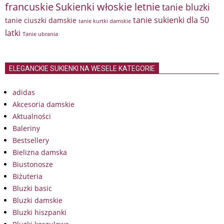
francuskie
Sukienki włoskie letnie
tanie bluzki
tanie sukienki dla 50
tanie ciuszki damskie
tanie kurtki damskie
latki
Tanie ubrania
ELEGANCKIE SUKIENKI NA WESELE KATEGORIE
adidas
Akcesoria damskie
Aktualności
Baleriny
Bestsellery
Bielizna damska
Biustonosze
Biżuteria
Bluzki basic
Bluzki damskie
Bluzki hiszpanki