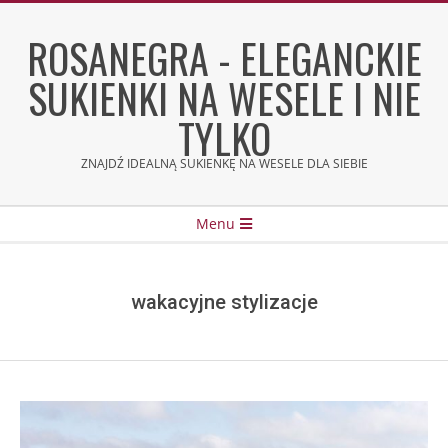
Skip
to
ROSANEGRA - ELEGANCKIE
content
SUKIENKI NA WESELE I NIE
TYLKO
ZNAJDŹ IDEALNĄ SUKIENKĘ NA WESELE DLA SIEBIE
Secondary
Menu
Navigation
Menu
wakacyjne stylizacje