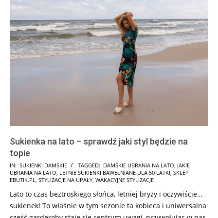
Sukienka na lato – sprawdź jaki styl będzie na
topie
2026-
IN:
SUKIENKI DAMSKIE
TAGGED:
DAMSKIE UBRANIA NA LATO
,
JAKIE
UBRANIA NA LATO
,
LETNIE SUKIENKI BAWEŁNIANE DLA 50 LATKI
,
SKLEP
06-
EBUTIK.PL
,
STYLIZACJE NA UPAŁY
,
WAKACYJNE STYLIZACJE
12
Lato to czas beztroskiego słońca, letniej bryzy i oczywiście…
sukienek! To właśnie w tym sezonie ta kobieca i uniwersalna
część garderoby staje się centrum uwagi, przywołując w nas