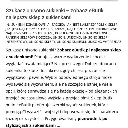
Szukasz unisono sukienki – zobacz eButik
najlepszy sklep z sukienkami
2025-
IN:
SUKIENKI DZIANINOWE
TAGGED:
JAKI JEST NAJLEPSZY POLSKI SKLEP
,
JAKI JEST NAJLEPSZY SKLEP Z UBRANIAMI
,
NAJLEPSZE SKLEPY INTERNETOWE
,
08-
NAJLEPSZY SKLEP Z SUKIENKAMI
,
POPULARNE SKLEPY INTERNETOWE
,
20
RANKING SKLEPÓW Z ODZIEŻĄ
,
UNISON
,
UNISONO
,
UNISONO SKLEP
INTERNETOWY
,
UNISONO SKLEPY
,
UNISONO SUKIENKI
,
UNISONO WYPRZEDAŻ
Szukasz unisono sukienki?
Zobacz eButik.pl najlepszy sklep
z sukienkami
! Planujesz ważne wydarzenie i chcesz
wyglądać oszałamiająco? Nic prostszego! Dobrze dobrana
sukienka to klucz do sukcesu, gdy chcesz poczuć się
wyjątkowo i pewnie. Wybór odpowiedniego stroju może
wydawać się wyzwaniem, ale na szczęście istnieje wiele
opcji, które sprawdzą się na każdą okazję – od eleganckich
przyjęć po casualowe wyjścia z przyjaciółmi. Sklep Butik
online eButik.pl oferuje szeroki wybór sukienek, które
pomogą Ci wyrazić swój styl i dopasować się do charakteru
każdej uroczystości. Przygotowaliśmy
przewodnik po
stylizacjach z sukienkami
…