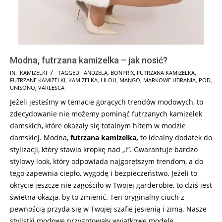
Modna, futrzana kamizelka – jak nosić?
2024-
IN:
KAMIZELKI
TAGGED:
ANDŻELA
,
BONPRIX
,
FUTRZANA KAMIZELKA
,
FUTRZANE KAMIZELKI
,
KAMIZELKA
,
LILOU
,
MANGO
,
MARKOWE UBRANIA
,
POD
,
11-
UNISONO
,
VARLESCA
14
Jeżeli jesteśmy w temacie gorących trendów modowych, to
zdecydowanie nie możemy pominąć futrzanych kamizelek
damskich, które okazały się totalnym hitem w modzie
damskiej. Modna,
futrzana kamizelka,
to idealny dodatek do
stylizacji, który stawia kropkę nad „i”. Gwarantuje bardzo
stylowy look, który odpowiada najgorętszym trendom, a do
tego zapewnia ciepło, wygodę i bezpieczeństwo. Jeżeli to
okrycie jeszcze nie zagościło w Twojej garderobie, to dziś jest
świetna okazja, by to zmienić. Ten oryginalny ciuch z
pewnością przyda się w Twojej szafie jesienią i zimą. Nasze
stylistki modowe przygotowały wyjątkowe modele …