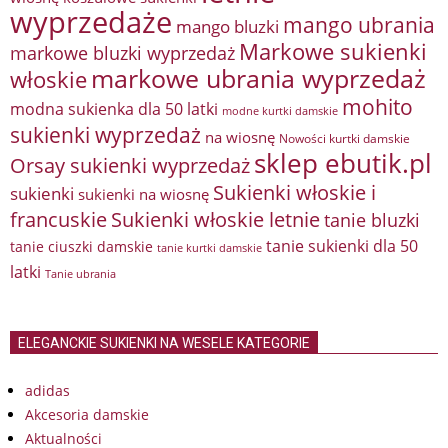
wyprzedaże
mango ubrania
mango bluzki
Markowe sukienki
markowe bluzki wyprzedaż
markowe ubrania wyprzedaż
włoskie
mohito
modna sukienka dla 50 latki
modne kurtki damskie
sukienki wyprzedaż
na wiosnę
Nowości kurtki damskie
sklep ebutik.pl
Orsay sukienki wyprzedaż
Sukienki włoskie i
sukienki
sukienki na wiosnę
francuskie
Sukienki włoskie letnie
tanie bluzki
tanie sukienki dla 50
tanie ciuszki damskie
tanie kurtki damskie
latki
Tanie ubrania
ELEGANCKIE SUKIENKI NA WESELE KATEGORIE
adidas
Akcesoria damskie
Aktualności