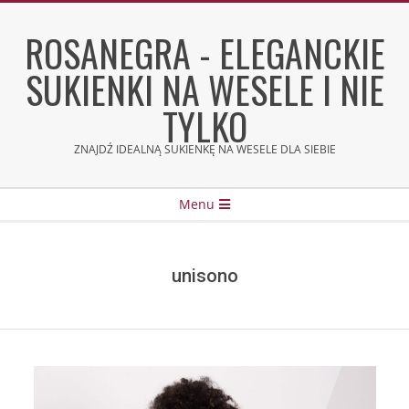
Skip
to
ROSANEGRA - ELEGANCKIE
content
SUKIENKI NA WESELE I NIE
TYLKO
ZNAJDŹ IDEALNĄ SUKIENKĘ NA WESELE DLA SIEBIE
Secondary
Menu
Navigation
Menu
unisono