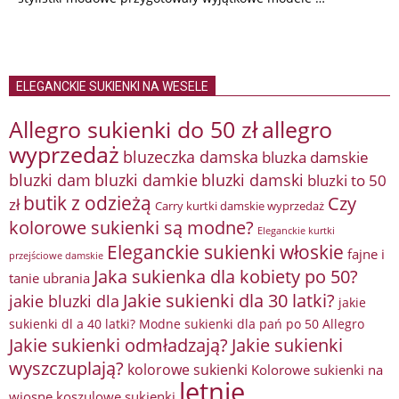
ELEGANCKIE SUKIENKI NA WESELE
Allegro sukienki do 50 zł
allegro
wyprzedaż
bluzeczka damska
bluzka damskie
bluzki damkie
bluzki dam
bluzki damski
bluzki to 50
butik z odzieżą
Czy
zł
Carry kurtki damskie wyprzedaż
kolorowe sukienki są modne?
Eleganckie kurtki
Eleganckie sukienki włoskie
fajne i
przejściowe damskie
Jaka sukienka dla kobiety po 50?
tanie ubrania
Jakie sukienki dla 30 latki?
jakie bluzki dla
jakie
sukienki dl a 40 latki? Modne sukienki dla pań po 50 Allegro
Jakie sukienki odmładzają?
Jakie sukienki
wyszczuplają?
kolorowe sukienki
Kolorowe sukienki na
letnie
wiosnę
koszulowe sukienki