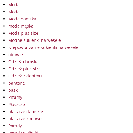
Moda
Moda
Moda damska
moda męska
Moda plus size
Modne sukienki na wesele
Niepowtarzalne sukienki na wesele
obuwie
Odzież damska
Odzież plus size
Odzież z denimu
pantone
paski
Piżamy
Płaszcze
płaszcze damskie
płaszcze zimowe
Porady
Porady stylistki