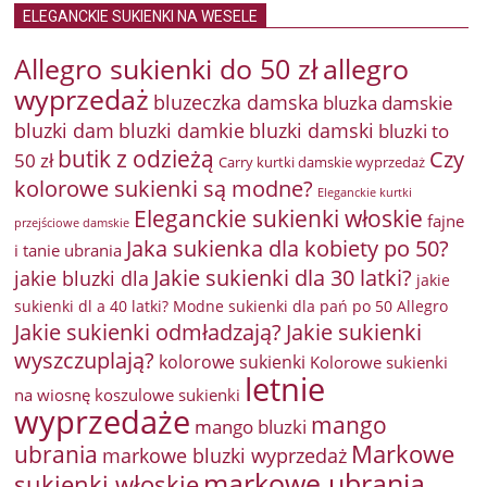
ELEGANCKIE SUKIENKI NA WESELE
Allegro sukienki do 50 zł
allegro
wyprzedaż
bluzeczka damska
bluzka damskie
bluzki damkie
bluzki dam
bluzki damski
bluzki to
butik z odzieżą
Czy
50 zł
Carry kurtki damskie wyprzedaż
kolorowe sukienki są modne?
Eleganckie kurtki
Eleganckie sukienki włoskie
fajne
przejściowe damskie
Jaka sukienka dla kobiety po 50?
i tanie ubrania
Jakie sukienki dla 30 latki?
jakie bluzki dla
jakie
sukienki dl a 40 latki? Modne sukienki dla pań po 50 Allegro
Jakie sukienki odmładzają?
Jakie sukienki
wyszczuplają?
kolorowe sukienki
Kolorowe sukienki
letnie
na wiosnę
koszulowe sukienki
wyprzedaże
mango
mango bluzki
Markowe
ubrania
markowe bluzki wyprzedaż
markowe ubrania
sukienki włoskie