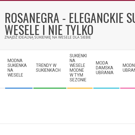
Skip
to
ROSANEGRA - ELEGANCKIE S
content
WESELE I NIE TYLKO
ZNAJDŹ IDEALNĄ SUKIENKĘ NA WESELE DLA SIEBIE
Secondary
SUKIENKI
Navigation
MODNA
NA
MODA
SUKIENKA
TRENDY W
WESELE
MODN
Menu
DAMSKA
NA
SUKIENKACH
MODNE
UBRA
UBRANIA
WESELE
W TYM
SEZONIE