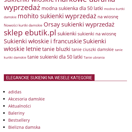
wyprzedaż
modna sukienka dla 50 latki
modne kurtki
mohito sukienki wyprzedaż
na wiosnę
damskie
Orsay sukienki wyprzedaż
Nowości kurtki damskie
sklep ebutik.pl
sukienki
sukienki na wiosnę
Sukienki włoskie i francuskie
Sukienki
włoskie letnie
tanie bluzki
tanie ciuszki damskie
tanie
tanie sukienki dla 50 latki
kurtki damskie
Tanie ubrania
ELEGANCKIE SUKIENKI NA WESELE KATEGORIE
adidas
Akcesoria damskie
Aktualności
Baleriny
Bestsellery
Bielizna damska