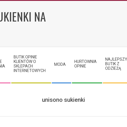
UKIENKI NA
BUTIK OPINIE
NAJLEPSZ
E
KLIENTÓW O
HURTOWNIA
BUTIK Z
MODA
NIA
SKLEPACH
OPINIE
ODZIEŻĄ
INTERNETOWYCH
unisono sukienki