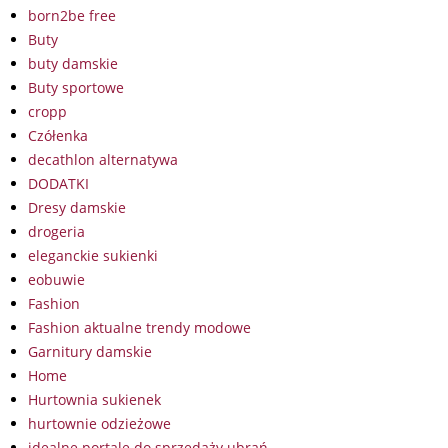
born2be free
Buty
buty damskie
Buty sportowe
cropp
Czółenka
decathlon alternatywa
DODATKI
Dresy damskie
drogeria
eleganckie sukienki
eobuwie
Fashion
Fashion aktualne trendy modowe
Garnitury damskie
Home
Hurtownia sukienek
hurtownie odzieżowe
idealne portale do sprzedaży ubrań