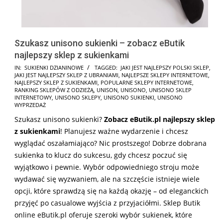
Szukasz unisono sukienki – zobacz eButik
najlepszy sklep z sukienkami
2025-
IN:
SUKIENKI DZIANINOWE
TAGGED:
JAKI JEST NAJLEPSZY POLSKI SKLEP
,
JAKI JEST NAJLEPSZY SKLEP Z UBRANIAMI
,
NAJLEPSZE SKLEPY INTERNETOWE
,
08-
NAJLEPSZY SKLEP Z SUKIENKAMI
,
POPULARNE SKLEPY INTERNETOWE
,
20
RANKING SKLEPÓW Z ODZIEŻĄ
,
UNISON
,
UNISONO
,
UNISONO SKLEP
INTERNETOWY
,
UNISONO SKLEPY
,
UNISONO SUKIENKI
,
UNISONO
WYPRZEDAŻ
Szukasz unisono sukienki?
Zobacz eButik.pl najlepszy sklep
z sukienkami
! Planujesz ważne wydarzenie i chcesz
wyglądać oszałamiająco? Nic prostszego! Dobrze dobrana
sukienka to klucz do sukcesu, gdy chcesz poczuć się
wyjątkowo i pewnie. Wybór odpowiedniego stroju może
wydawać się wyzwaniem, ale na szczęście istnieje wiele
opcji, które sprawdzą się na każdą okazję – od eleganckich
przyjęć po casualowe wyjścia z przyjaciółmi. Sklep Butik
online eButik.pl oferuje szeroki wybór sukienek, które