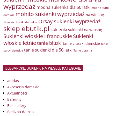
wyprzedaż
modna sukienka dla 50 latki
modne kurtki
mohito sukienki wyprzedaż
na wiosnę
damskie
Orsay sukienki wyprzedaż
Nowości kurtki damskie
sklep ebutik.pl
sukienki
sukienki na wiosnę
Sukienki włoskie i francuskie
Sukienki
włoskie letnie
tanie bluzki
tanie ciuszki damskie
tanie
tanie sukienki dla 50 latki
kurtki damskie
Tanie ubrania
ELEGANCKIE SUKIENKI NA WESELE KATEGORIE
adidas
Akcesoria damskie
Aktualności
Baleriny
Bestsellery
Bielizna damska