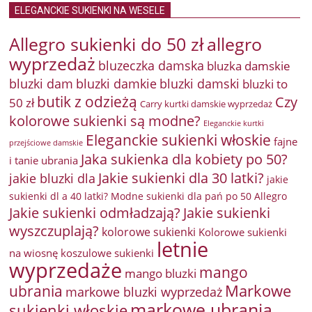
ELEGANCKIE SUKIENKI NA WESELE
Allegro sukienki do 50 zł
allegro
wyprzedaż
bluzeczka damska
bluzka damskie
bluzki damkie
bluzki dam
bluzki damski
bluzki to
butik z odzieżą
Czy
50 zł
Carry kurtki damskie wyprzedaż
kolorowe sukienki są modne?
Eleganckie kurtki
Eleganckie sukienki włoskie
fajne
przejściowe damskie
Jaka sukienka dla kobiety po 50?
i tanie ubrania
Jakie sukienki dla 30 latki?
jakie bluzki dla
jakie
sukienki dl a 40 latki? Modne sukienki dla pań po 50 Allegro
Jakie sukienki odmładzają?
Jakie sukienki
wyszczuplają?
kolorowe sukienki
Kolorowe sukienki
letnie
na wiosnę
koszulowe sukienki
wyprzedaże
mango
mango bluzki
Markowe
ubrania
markowe bluzki wyprzedaż
markowe ubrania
sukienki włoskie