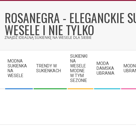
Skip
to
ROSANEGRA - ELEGANCKIE S
content
WESELE I NIE TYLKO
ZNAJDŹ IDEALNĄ SUKIENKĘ NA WESELE DLA SIEBIE
Secondary
SUKIENKI
Navigation
MODNA
NA
MODA
SUKIENKA
TRENDY W
WESELE
MODN
Menu
DAMSKA
NA
SUKIENKACH
MODNE
UBRA
UBRANIA
WESELE
W TYM
SEZONIE