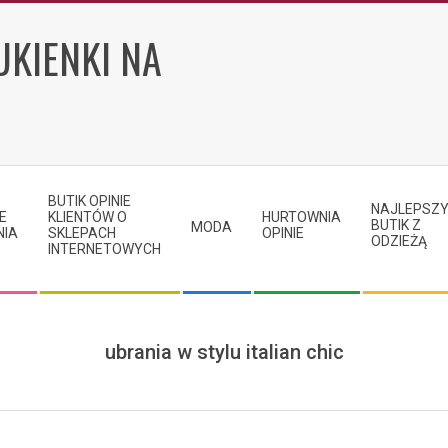
UKIENKI NA
BUTIK OPINIE
NAJLEPSZ
E
KLIENTÓW O
HURTOWNIA
BUTIK Z
MODA
NIA
SKLEPACH
OPINIE
ODZIEŻĄ
INTERNETOWYCH
ubrania w stylu italian chic