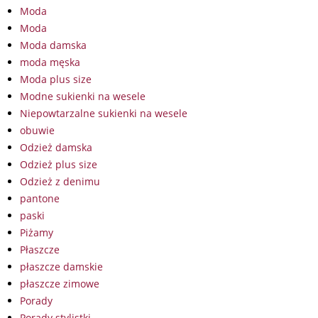
Moda
Moda
Moda damska
moda męska
Moda plus size
Modne sukienki na wesele
Niepowtarzalne sukienki na wesele
obuwie
Odzież damska
Odzież plus size
Odzież z denimu
pantone
paski
Piżamy
Płaszcze
płaszcze damskie
płaszcze zimowe
Porady
Porady stylistki