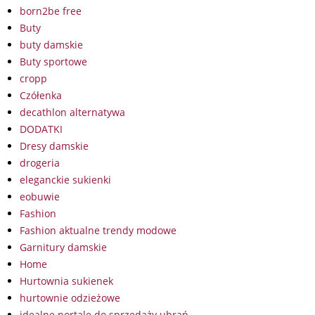
born2be free
Buty
buty damskie
Buty sportowe
cropp
Czółenka
decathlon alternatywa
DODATKI
Dresy damskie
drogeria
eleganckie sukienki
eobuwie
Fashion
Fashion aktualne trendy modowe
Garnitury damskie
Home
Hurtownia sukienek
hurtownie odzieżowe
idealne portale do sprzedaży ubrań