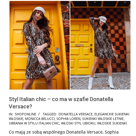
Styl Italian chic – co ma w szafie Donatella
Versace?
2025-
IN:
SHOPONLINE
TAGGED:
DONATELLA VERSACE
,
ELEGANCKIE SUKIENKI
WŁOSKIE
,
MONICCA BELUCCI
,
SOPHIA LOREN
,
SUKIENKI WŁOSKIE LETNIE
,
02-
UBRANIA W STYLU ITALIAN CHIC
,
WŁOSKI STYL UBIORU
,
WŁOSKIE SUKIENKI
15
Co mają ze sobą wspólnego Donatella Versace, Sophia