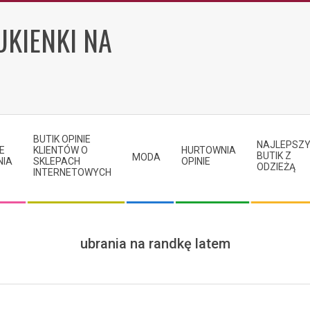
UKIENKI NA
BUTIK OPINIE
NAJLEPSZ
E
KLIENTÓW O
HURTOWNIA
BUTIK Z
MODA
NIA
SKLEPACH
OPINIE
ODZIEŻĄ
INTERNETOWYCH
ubrania na randkę latem