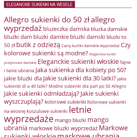
ELEGANCKIE SUKIENKI NA WESELE
Allegro sukienki do 50 zł
allegro
wyprzedaż
bluzeczka damska
bluzka damskie
bluzki damkie
bluzki dam
bluzki damski
bluzki to
butik z odzieżą
Czy
50 zł
Carry kurtki damskie wyprzedaż
kolorowe sukienki są modne?
Eleganckie kurtki
Eleganckie sukienki włoskie
fajne
przejściowe damskie
Jaka sukienka dla kobiety po 50?
i tanie ubrania
Jakie sukienki dla 30 latki?
jakie bluzki dla
jakie
sukienki dl a 40 latki? Modne sukienki dla pań po 50 Allegro
Jakie sukienki odmładzają?
Jakie sukienki
wyszczuplają?
kolorowe sukienki
Kolorowe sukienki
letnie
na wiosnę
koszulowe sukienki
wyprzedaże
mango
mango bluzki
Markowe
ubrania
markowe bluzki wyprzedaż
markowe ubrania
sukienki włoskie