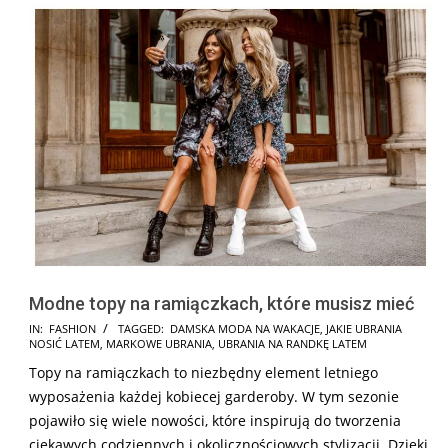
Modne topy na ramiączkach, które musisz mieć
2025-
IN:
FASHION
TAGGED:
DAMSKA MODA NA WAKACJE
,
JAKIE UBRANIA
NOSIĆ LATEM
,
MARKOWE UBRANIA
,
UBRANIA NA RANDKĘ LATEM
07-
Topy na ramiączkach to niezbędny element letniego
30
wyposażenia każdej kobiecej garderoby. W tym sezonie
pojawiło się wiele nowości, które inspirują do tworzenia
ciekawych codziennych i okolicznościowych stylizacji. Dzięki