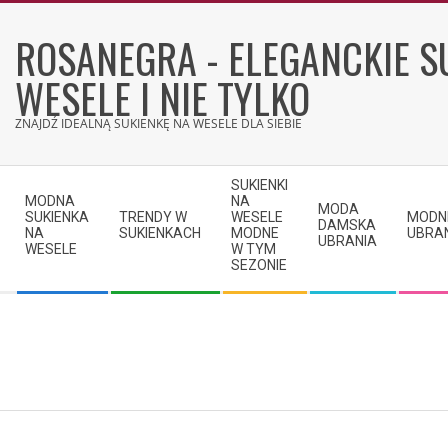
Skip
to
ROSANEGRA - ELEGANCKIE S
content
WESELE I NIE TYLKO
ZNAJDŹ IDEALNĄ SUKIENKĘ NA WESELE DLA SIEBIE
Secondary
SUKIENKI
Navigation
MODNA
NA
MODA
SUKIENKA
TRENDY W
WESELE
MODN
Menu
DAMSKA
NA
SUKIENKACH
MODNE
UBRA
UBRANIA
WESELE
W TYM
SEZONIE