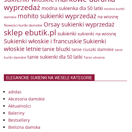
wyprzedaż
modna sukienka dla 50 latki
modne kurtki
mohito sukienki wyprzedaż
na wiosnę
damskie
Orsay sukienki wyprzedaż
Nowości kurtki damskie
sklep ebutik.pl
sukienki
sukienki na wiosnę
Sukienki włoskie i francuskie
Sukienki
włoskie letnie
tanie bluzki
tanie ciuszki damskie
tanie
tanie sukienki dla 50 latki
kurtki damskie
Tanie ubrania
ELEGANCKIE SUKIENKI NA WESELE KATEGORIE
adidas
Akcesoria damskie
Aktualności
Baleriny
Bestsellery
Bielizna damska