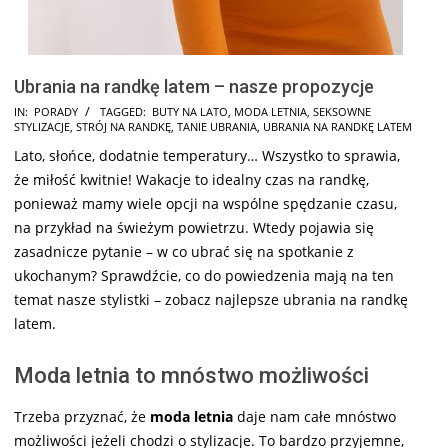
Ubrania na randkę latem – nasze propozycje
2025-
IN:
PORADY
TAGGED:
BUTY NA LATO
,
MODA LETNIA
,
SEKSOWNE
STYLIZACJE
,
STRÓJ NA RANDKĘ
,
TANIE UBRANIA
,
UBRANIA NA RANDKĘ LATEM
07-
Lato, słońce, dodatnie temperatury… Wszystko to sprawia,
24
że miłość kwitnie! Wakacje to idealny czas na randkę,
ponieważ mamy wiele opcji na wspólne spędzanie czasu,
na przykład na świeżym powietrzu. Wtedy pojawia się
zasadnicze pytanie – w co ubrać się na spotkanie z
ukochanym? Sprawdźcie, co do powiedzenia mają na ten
temat nasze stylistki – zobacz najlepsze ubrania na randkę
latem.
Moda letnia to mnóstwo możliwości
Trzeba przyznać, że
moda letnia
daje nam całe mnóstwo
możliwości jeżeli chodzi o stylizacje. To bardzo przyjemne,