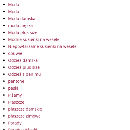
Moda
Moda
Moda damska
moda męska
Moda plus size
Modne sukienki na wesele
Niepowtarzalne sukienki na wesele
obuwie
Odzież damska
Odzież plus size
Odzież z denimu
pantone
paski
Piżamy
Płaszcze
płaszcze damskie
płaszcze zimowe
Porady
Porady stylistki