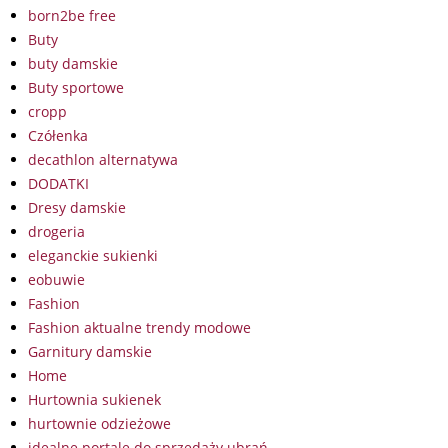
born2be free
Buty
buty damskie
Buty sportowe
cropp
Czółenka
decathlon alternatywa
DODATKI
Dresy damskie
drogeria
eleganckie sukienki
eobuwie
Fashion
Fashion aktualne trendy modowe
Garnitury damskie
Home
Hurtownia sukienek
hurtownie odzieżowe
idealne portale do sprzedaży ubrań