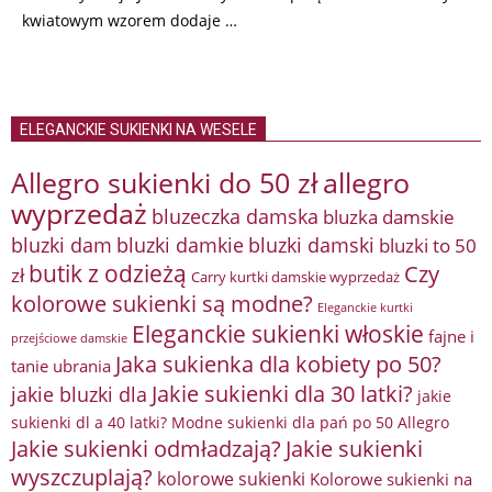
kwiatowym wzorem dodaje …
ELEGANCKIE SUKIENKI NA WESELE
Allegro sukienki do 50 zł
allegro
wyprzedaż
bluzeczka damska
bluzka damskie
bluzki damkie
bluzki dam
bluzki damski
bluzki to 50
butik z odzieżą
Czy
zł
Carry kurtki damskie wyprzedaż
kolorowe sukienki są modne?
Eleganckie kurtki
Eleganckie sukienki włoskie
fajne i
przejściowe damskie
Jaka sukienka dla kobiety po 50?
tanie ubrania
Jakie sukienki dla 30 latki?
jakie bluzki dla
jakie
sukienki dl a 40 latki? Modne sukienki dla pań po 50 Allegro
Jakie sukienki odmładzają?
Jakie sukienki
wyszczuplają?
kolorowe sukienki
Kolorowe sukienki na