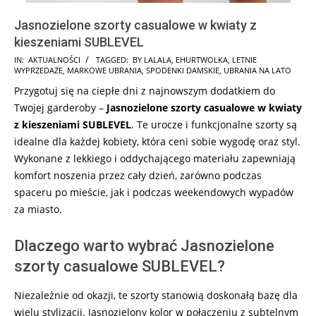
Jasnozielone szorty casualowe w kwiaty z
kieszeniami SUBLEVEL
2024-
IN:
AKTUALNOŚCI
TAGGED:
BY LALALA
,
EHURTWOLKA
,
LETNIE
WYPRZEDAŻE
,
MARKOWE UBRANIA
,
SPODENKI DAMSKIE
,
UBRANIA NA LATO
10-
Przygotuj się na ciepłe dni z najnowszym dodatkiem do
12
Twojej garderoby –
Jasnozielone szorty casualowe w kwiaty
z kieszeniami SUBLEVEL
. Te urocze i funkcjonalne szorty są
idealne dla każdej kobiety, która ceni sobie wygodę oraz styl.
Wykonane z lekkiego i oddychającego materiału zapewniają
komfort noszenia przez cały dzień, zarówno podczas
spaceru po mieście, jak i podczas weekendowych wypadów
za miasto.
Dlaczego warto wybrać Jasnozielone
szorty casualowe SUBLEVEL?
Niezależnie od okazji, te szorty stanowią doskonałą bazę dla
wielu stylizacji. Jasnozielony kolor w połączeniu z subtelnym