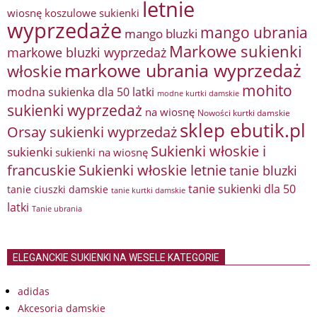
letnie
wiosnę
koszulowe sukienki
wyprzedaże
mango ubrania
mango bluzki
Markowe sukienki
markowe bluzki wyprzedaż
markowe ubrania wyprzedaż
włoskie
mohito
modna sukienka dla 50 latki
modne kurtki damskie
sukienki wyprzedaż
na wiosnę
Nowości kurtki damskie
sklep ebutik.pl
Orsay sukienki wyprzedaż
Sukienki włoskie i
sukienki
sukienki na wiosnę
francuskie
Sukienki włoskie letnie
tanie bluzki
tanie sukienki dla 50
tanie ciuszki damskie
tanie kurtki damskie
latki
Tanie ubrania
ELEGANCKIE SUKIENKI NA WESELE KATEGORIE
adidas
Akcesoria damskie