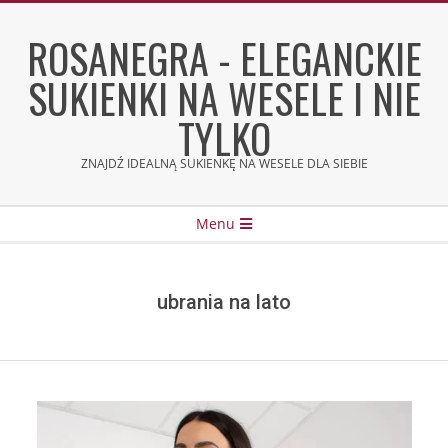
Skip
to
ROSANEGRA - ELEGANCKIE
content
SUKIENKI NA WESELE I NIE
TYLKO
ZNAJDŹ IDEALNĄ SUKIENKĘ NA WESELE DLA SIEBIE
Secondary
Menu
Navigation
Menu
ubrania na lato