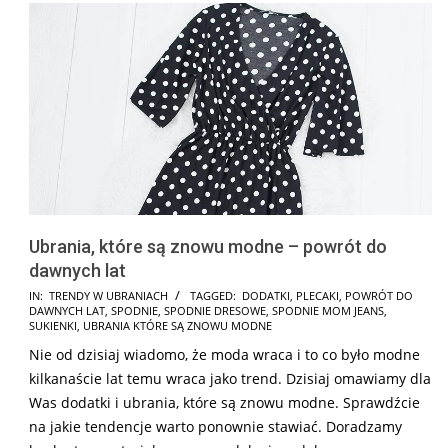
Ubrania, które są znowu modne – powrót do
dawnych lat
2025-
IN:
TRENDY W UBRANIACH
TAGGED:
DODATKI
,
PLECAKI
,
POWRÓT DO
DAWNYCH LAT
,
SPODNIE
,
SPODNIE DRESOWE
,
SPODNIE MOM JEANS
,
08-
SUKIENKI
,
UBRANIA KTÓRE SĄ ZNOWU MODNE
21
Nie od dzisiaj wiadomo, że moda wraca i to co było modne
kilkanaście lat temu wraca jako trend. Dzisiaj omawiamy dla
Was dodatki i ubrania, które są znowu modne. Sprawdźcie
na jakie tendencje warto ponownie stawiać. Doradzamy