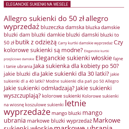
ELEGANCKIE SUKIENKI NA WESELE
Allegro sukienki do 50 zł
allegro
wyprzedaż
bluzeczka damska
bluzka damskie
bluzki damkie
bluzki dam
bluzki damski
bluzki to
butik z odzieżą
Czy
50 zł
Carry kurtki damskie wyprzedaż
kolorowe sukienki są modne?
Eleganckie kurtki
Eleganckie sukienki włoskie
fajne
przejściowe damskie
Jaka sukienka dla kobiety po 50?
i tanie ubrania
Jakie sukienki dla 30 latki?
jakie bluzki dla
jakie
sukienki dl a 40 latki? Modne sukienki dla pań po 50 Allegro
Jakie sukienki odmładzają?
Jakie sukienki
wyszczuplają?
kolorowe sukienki
Kolorowe sukienki
letnie
na wiosnę
koszulowe sukienki
wyprzedaże
mango
mango bluzki
Markowe
ubrania
markowe bluzki wyprzedaż
markowe ubrania
sukienki włoskie