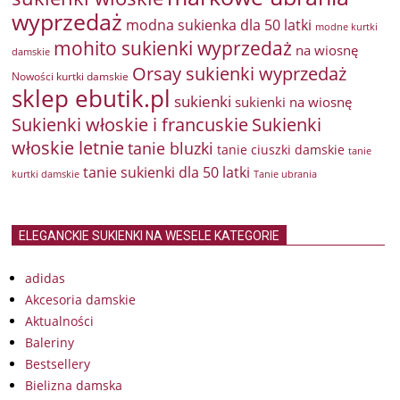
wyprzedaż
modna sukienka dla 50 latki
modne kurtki
mohito sukienki wyprzedaż
na wiosnę
damskie
Orsay sukienki wyprzedaż
Nowości kurtki damskie
sklep ebutik.pl
sukienki
sukienki na wiosnę
Sukienki włoskie i francuskie
Sukienki
włoskie letnie
tanie bluzki
tanie ciuszki damskie
tanie
tanie sukienki dla 50 latki
kurtki damskie
Tanie ubrania
ELEGANCKIE SUKIENKI NA WESELE KATEGORIE
adidas
Akcesoria damskie
Aktualności
Baleriny
Bestsellery
Bielizna damska