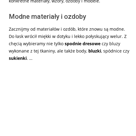
konkretne materiały, wzory, ozdoby i modele.
Modne materiały i ozdoby
Zacznijmy od materiałów i ozdób, które znowu są modne.
Do łask wrócił miękki w dotyku i lekko połyskujący welur. Z
chęcią wybieramy nie tylko
spodnie dresowe
czy bluzy
wykonane z tej tkaniny, ale także body,
bluzki
, spódnice czy
sukienki
. …