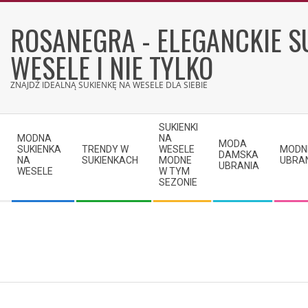
Skip
to
ROSANEGRA - ELEGANCKIE S
content
WESELE I NIE TYLKO
ZNAJDŹ IDEALNĄ SUKIENKĘ NA WESELE DLA SIEBIE
Secondary
SUKIENKI
Navigation
MODNA
NA
MODA
SUKIENKA
TRENDY W
WESELE
MODN
Menu
DAMSKA
NA
SUKIENKACH
MODNE
UBRA
UBRANIA
WESELE
W TYM
SEZONIE