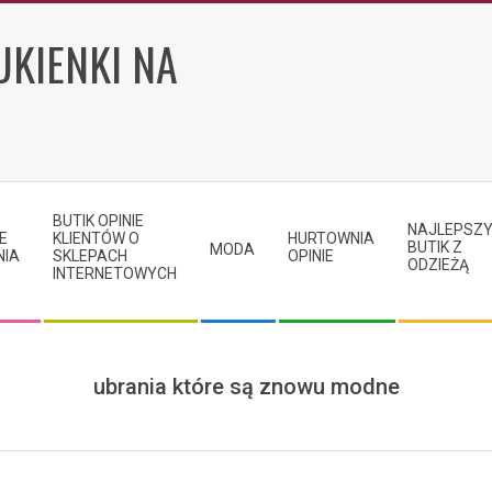
UKIENKI NA
BUTIK OPINIE
NAJLEPSZ
E
KLIENTÓW O
HURTOWNIA
BUTIK Z
MODA
NIA
SKLEPACH
OPINIE
ODZIEŻĄ
INTERNETOWYCH
ubrania które są znowu modne