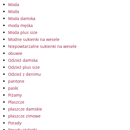
Moda
Moda
Moda damska
moda męska
Moda plus size
Modne sukienki na wesele
Niepowtarzalne sukienki na wesele
obuwie
Odzież damska
Odzież plus size
Odzież z denimu
pantone
paski
Piżamy
Płaszcze
płaszcze damskie
płaszcze zimowe
Porady
Porady stylistki