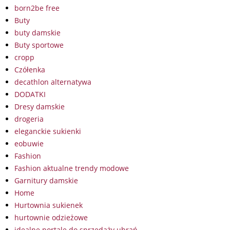
born2be free
Buty
buty damskie
Buty sportowe
cropp
Czółenka
decathlon alternatywa
DODATKI
Dresy damskie
drogeria
eleganckie sukienki
eobuwie
Fashion
Fashion aktualne trendy modowe
Garnitury damskie
Home
Hurtownia sukienek
hurtownie odzieżowe
idealne portale do sprzedaży ubrań