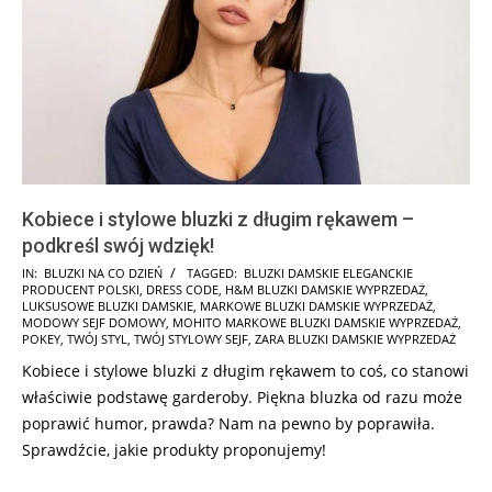
Kobiece i stylowe bluzki z długim rękawem –
podkreśl swój wdzięk!
2025-
IN:
BLUZKI NA CO DZIEŃ
TAGGED:
BLUZKI DAMSKIE ELEGANCKIE
PRODUCENT POLSKI
,
DRESS CODE
,
H&M BLUZKI DAMSKIE WYPRZEDAŻ
,
01-
LUKSUSOWE BLUZKI DAMSKIE
,
MARKOWE BLUZKI DAMSKIE WYPRZEDAŻ
,
11
MODOWY SEJF DOMOWY
,
MOHITO MARKOWE BLUZKI DAMSKIE WYPRZEDAŻ
,
POKEY
,
TWÓJ STYL
,
TWÓJ STYLOWY SEJF
,
ZARA BLUZKI DAMSKIE WYPRZEDAŻ
Kobiece i stylowe bluzki z długim rękawem to coś, co stanowi
właściwie podstawę garderoby. Piękna bluzka od razu może
poprawić humor, prawda? Nam na pewno by poprawiła.
Sprawdźcie, jakie produkty proponujemy!