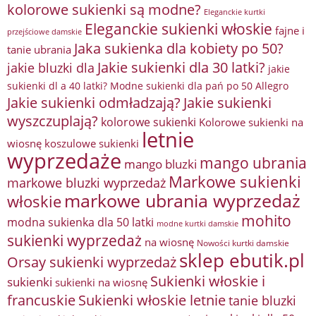
kolorowe sukienki są modne?
Eleganckie kurtki
Eleganckie sukienki włoskie
fajne i
przejściowe damskie
Jaka sukienka dla kobiety po 50?
tanie ubrania
Jakie sukienki dla 30 latki?
jakie bluzki dla
jakie
sukienki dl a 40 latki? Modne sukienki dla pań po 50 Allegro
Jakie sukienki odmładzają?
Jakie sukienki
wyszczuplają?
kolorowe sukienki
Kolorowe sukienki na
letnie
wiosnę
koszulowe sukienki
wyprzedaże
mango ubrania
mango bluzki
Markowe sukienki
markowe bluzki wyprzedaż
markowe ubrania wyprzedaż
włoskie
mohito
modna sukienka dla 50 latki
modne kurtki damskie
sukienki wyprzedaż
na wiosnę
Nowości kurtki damskie
sklep ebutik.pl
Orsay sukienki wyprzedaż
Sukienki włoskie i
sukienki
sukienki na wiosnę
francuskie
Sukienki włoskie letnie
tanie bluzki