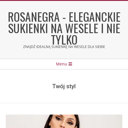
Skip
to
ROSANEGRA - ELEGANCKIE
content
SUKIENKI NA WESELE I NIE
TYLKO
ZNAJDŹ IDEALNĄ SUKIENKĘ NA WESELE DLA SIEBIE
Secondary
Menu
Navigation
Menu
Twój styl