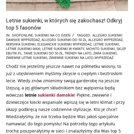
Letnie sukienki, w których się zakochasz! Odkryj
top 5 fasonów
2025-
IN:
SHOPONLINE
,
SUKIENKI NA CO DZIEŃ
TAGGED:
ALLEGRO SUKIENKI
DAMSKIE WYPRZEDAŻ
,
ALLEGRO SUKIENKI DO 50 ZŁ
,
ALLEGRO WYPRZEDAŻ
,
02-
BERSHKA SUKIENKI
,
ELEGANCKIE SUKIENKI WYPRZEDAŻ
,
LETNIE SUKIENKI
,
07
LETNIE SUKIENKI MAXI
,
LETNIE SUKIENKI W KWIATY
,
MOHITO SUKIENKI
,
SKLEP
EBUTIK.PL
,
TANIE SUKIENKI DO 50 ZŁ
,
TRENDY NA LATO
,
ZARA SUKIENKI
,
ZWIEWNE LETNIE SUKIENKI
,
ZWIEWNE SUKIENKI NA LATO WYPRZEDAŻ
Chodź nie jesteśmy jeszcze nawet na półmetku wiosny, to
już z utęsknieniem myślimy skrycie o ciepłym i beztroskim
lecie. Wtedy znów zmienimy swoją garderobę na jeszcze
lżejszą, a jej głównym składnikiem bez wątpienia będą
wówczas
letnie
sukienki damskie
! Piękne, zwiewne i
dziewczęce kiecki wspaniale wpiszą się w letni klimat i przy
okazji podkręcą nasze codzienne stylizacje. Kto je chce?
Wiedziałyśmy, że nie trzeba będzie Was jakoś specjalnie
namawiać do tego pomysłu! Na potrzeby tego artykułu
trochę poszperałyśmy w sieci i znalazłyśmy dla Was top 5