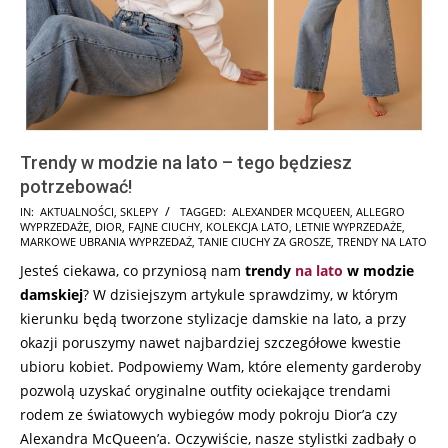
Trendy w modzie na lato – tego będziesz
potrzebować!
2025-
IN:
AKTUALNOŚCI
,
SKLEPY
TAGGED:
ALEXANDER MCQUEEN
,
ALLEGRO
WYPRZEDAŻE
,
DIOR
,
FAJNE CIUCHY
,
KOLEKCJA LATO
,
LETNIE WYPRZEDAŻE
,
05-
MARKOWE UBRANIA WYPRZEDAŻ
,
TANIE CIUCHY ZA GROSZE
,
TRENDY NA LATO
01
Jesteś ciekawa, co przyniosą nam
trendy
na lato
w modzie
damskiej
? W dzisiejszym artykule sprawdzimy, w którym
kierunku będą tworzone stylizacje damskie na lato, a przy
okazji poruszymy nawet najbardziej szczegółowe kwestie
ubioru kobiet. Podpowiemy Wam, które elementy garderoby
pozwolą uzyskać oryginalne outfity ociekające trendami
rodem ze światowych wybiegów mody pokroju Dior’a czy
Alexandra McQueen’a. Oczywiście, nasze stylistki zadbały o