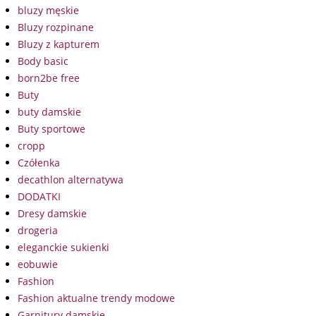
bluzy męskie
Bluzy rozpinane
Bluzy z kapturem
Body basic
born2be free
Buty
buty damskie
Buty sportowe
cropp
Czółenka
decathlon alternatywa
DODATKI
Dresy damskie
drogeria
eleganckie sukienki
eobuwie
Fashion
Fashion aktualne trendy modowe
Garnitury damskie