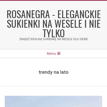
Skip
to
ROSANEGRA - ELEGANCKIE
content
SUKIENKI NA WESELE I NIE
TYLKO
ZNAJDŹ IDEALNĄ SUKIENKĘ NA WESELE DLA SIEBIE
Secondary
Menu
Navigation
Menu
trendy na lato