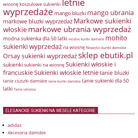
letnie
wiosnę
koszulowe sukienki
wyprzedaże
mango ubrania
mango bluzki
Markowe sukienki
markowe bluzki wyprzedaż
markowe ubrania wyprzedaż
włoskie
mohito
modna sukienka dla 50 latki
modne kurtki damskie
sukienki wyprzedaż
na wiosnę
Nowości kurtki damskie
sklep ebutik.pl
Orsay sukienki wyprzedaż
Sukienki włoskie i
sukienki
sukienki na wiosnę
francuskie
Sukienki włoskie letnie
tanie bluzki
tanie sukienki dla 50
tanie ciuszki damskie
tanie kurtki damskie
latki
Tanie ubrania
ELEGANCKIE SUKIENKI NA WESELE KATEGORIE
adidas
Akcesoria damskie