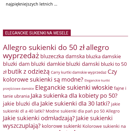
najpiękniejszych letnich …
ELEGANCKIE SUKIENKI NA WESELE
Allegro sukienki do 50 zł
allegro
wyprzedaż
bluzeczka damska
bluzka damskie
bluzki damkie
bluzki dam
bluzki damski
bluzki to 50
butik z odzieżą
Czy
zł
Carry kurtki damskie wyprzedaż
kolorowe sukienki są modne?
Eleganckie kurtki
Eleganckie sukienki włoskie
fajne i
przejściowe damskie
Jaka sukienka dla kobiety po 50?
tanie ubrania
Jakie sukienki dla 30 latki?
jakie bluzki dla
jakie
sukienki dl a 40 latki? Modne sukienki dla pań po 50 Allegro
Jakie sukienki odmładzają?
Jakie sukienki
wyszczuplają?
kolorowe sukienki
Kolorowe sukienki na