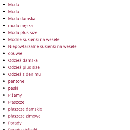
Moda
Moda
Moda damska
moda męska
Moda plus size
Modne sukienki na wesele
Niepowtarzalne sukienki na wesele
obuwie
Odzież damska
Odzież plus size
Odzież z denimu
pantone
paski
Piżamy
Płaszcze
płaszcze damskie
płaszcze zimowe
Porady
Porady stylistki