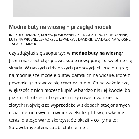
Modne buty na wiosnę – przegląd modeli
2026-
IN:
BUTY DAMSKIE
,
KOLEKCJA WIOSENNA
TAGGED:
BOTKI WIOSENNE
,
BUTY NA WIOSNĘ
,
ESPADRYLE
,
ESPADRYLE DAMSKIE
,
SANDAŁKI NA WIOSNĘ
,
02-
TRAMPKI DAMSKIE
18
Czy zdążyłaś się zaopatrzyć w
modne
buty na wiosnę
?
Jeżeli masz ochotę sprawić sobie nową parę, to świetnie się
składa. W naszych dzisiejszych propozycjach znajdują się
najmodniejsze modele butów damskich na wiosnę, które z
pewnością sprawdzą się również latem. Co najważniejsze,
większość z nich możesz kupić w bardzo niskiej kwocie, bo
już za czterdzieści, trzydzieści czy nawet dwadzieścia
złotych! Największe wyprzedaże w sklepach stacjonarnych
oraz internetowych, również w eButik.pl, trwają właśnie
teraz, dlatego warto skorzystać z okazji – co Ty na to?
Sprawdźmy zatem, co absolutnie nie …