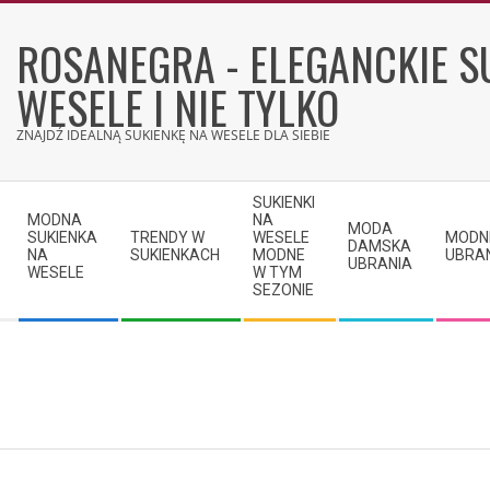
Skip
to
ROSANEGRA - ELEGANCKIE S
content
WESELE I NIE TYLKO
ZNAJDŹ IDEALNĄ SUKIENKĘ NA WESELE DLA SIEBIE
Secondary
SUKIENKI
Navigation
MODNA
NA
MODA
SUKIENKA
TRENDY W
WESELE
MODN
Menu
DAMSKA
NA
SUKIENKACH
MODNE
UBRA
UBRANIA
WESELE
W TYM
SEZONIE