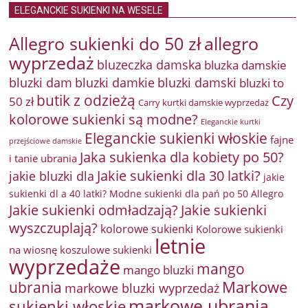
ELEGANCKIE SUKIENKI NA WESELE
Allegro sukienki do 50 zł
allegro
wyprzedaż
bluzeczka damska
bluzka damskie
bluzki damkie
bluzki dam
bluzki damski
bluzki to
butik z odzieżą
Czy
50 zł
Carry kurtki damskie wyprzedaż
kolorowe sukienki są modne?
Eleganckie kurtki
Eleganckie sukienki włoskie
fajne
przejściowe damskie
Jaka sukienka dla kobiety po 50?
i tanie ubrania
Jakie sukienki dla 30 latki?
jakie bluzki dla
jakie
sukienki dl a 40 latki? Modne sukienki dla pań po 50 Allegro
Jakie sukienki odmładzają?
Jakie sukienki
wyszczuplają?
kolorowe sukienki
Kolorowe sukienki
letnie
na wiosnę
koszulowe sukienki
wyprzedaże
mango
mango bluzki
Markowe
ubrania
markowe bluzki wyprzedaż
markowe ubrania
sukienki włoskie