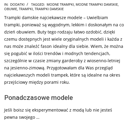
2024-
IN:
DODATKI
TAGGED:
MODNE TRAMPKI
,
MODNE TRAMPKI DAMSKIE
,
OBUWIE
,
TRAMPKI
,
TRAMPKI DAMSKIE
09-
Trampki damskie najciekawsze modele – Uwielbiam
26
trampki, ponieważ są wygodnym, lekkim i doskonałym na co
dzień obuwiem. Buty tego rodzaju łatwo ozdobić, dzięki
czemu dostępnych jest wiele oryginalnych modeli i każda z
nas może znaleźć fason idealny dla siebie. Wiem, że można
się pogubić w ilości trendów i modnych tendencjach,
szczególnie w czasie zmiany garderoby z wiosenno-letniej
na jesienno-zimową. Przygotowałam dla Was przegląd
najciekawszych modeli trampek, które są idealne na okres
przejściowy między porami roku.
Ponadczasowe modele
Jeśli boisz się eksperymentować z modą lub nie jesteś
pewna swojego …