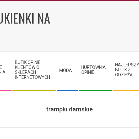
UKIENKI NA
BUTIK OPINIE
NAJLEPSZ
E
KLIENTÓW O
HURTOWNIA
BUTIK Z
MODA
NIA
SKLEPACH
OPINIE
ODZIEŻĄ
INTERNETOWYCH
trampki damskie