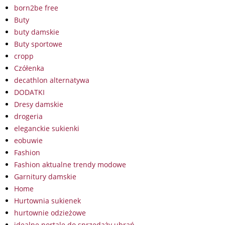
born2be free
Buty
buty damskie
Buty sportowe
cropp
Czółenka
decathlon alternatywa
DODATKI
Dresy damskie
drogeria
eleganckie sukienki
eobuwie
Fashion
Fashion aktualne trendy modowe
Garnitury damskie
Home
Hurtownia sukienek
hurtownie odzieżowe
idealne portale do sprzedaży ubrań