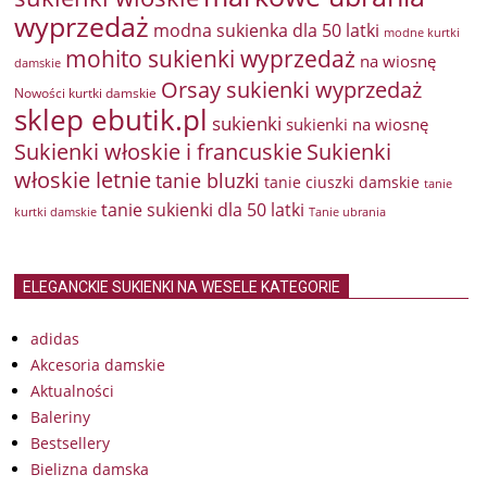
wyprzedaż
modna sukienka dla 50 latki
modne kurtki
mohito sukienki wyprzedaż
na wiosnę
damskie
Orsay sukienki wyprzedaż
Nowości kurtki damskie
sklep ebutik.pl
sukienki
sukienki na wiosnę
Sukienki włoskie i francuskie
Sukienki
włoskie letnie
tanie bluzki
tanie ciuszki damskie
tanie
tanie sukienki dla 50 latki
kurtki damskie
Tanie ubrania
ELEGANCKIE SUKIENKI NA WESELE KATEGORIE
adidas
Akcesoria damskie
Aktualności
Baleriny
Bestsellery
Bielizna damska