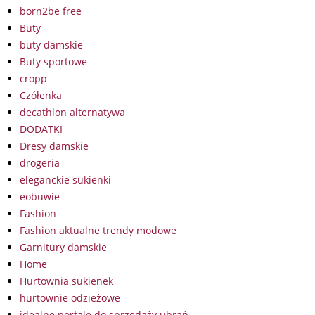
born2be free
Buty
buty damskie
Buty sportowe
cropp
Czółenka
decathlon alternatywa
DODATKI
Dresy damskie
drogeria
eleganckie sukienki
eobuwie
Fashion
Fashion aktualne trendy modowe
Garnitury damskie
Home
Hurtownia sukienek
hurtownie odzieżowe
idealne portale do sprzedaży ubrań