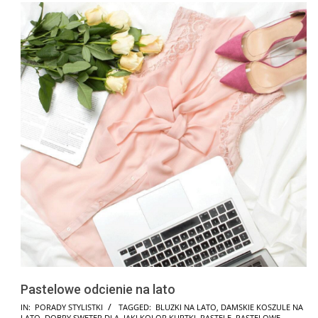
Pastelowe odcienie na lato
2025-
IN:
PORADY STYLISTKI
TAGGED:
BLUZKI NA LATO
,
DAMSKIE KOSZULE NA
LATO
,
DOBRY SWETER DLA
,
JAKI KOLOR KURTKI
,
PASTELE
,
PASTELOWE