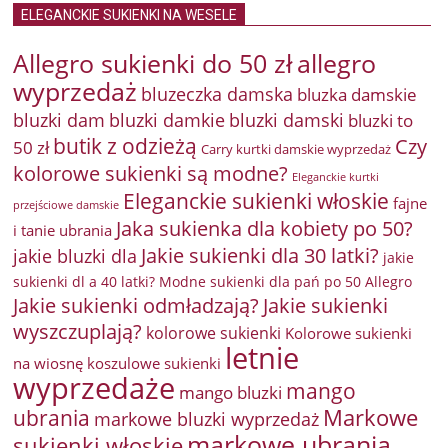
ELEGANCKIE SUKIENKI NA WESELE
Allegro sukienki do 50 zł
allegro
wyprzedaż
bluzeczka damska
bluzka damskie
bluzki damkie
bluzki dam
bluzki damski
bluzki to
butik z odzieżą
Czy
50 zł
Carry kurtki damskie wyprzedaż
kolorowe sukienki są modne?
Eleganckie kurtki
Eleganckie sukienki włoskie
fajne
przejściowe damskie
Jaka sukienka dla kobiety po 50?
i tanie ubrania
Jakie sukienki dla 30 latki?
jakie bluzki dla
jakie
sukienki dl a 40 latki? Modne sukienki dla pań po 50 Allegro
Jakie sukienki odmładzają?
Jakie sukienki
wyszczuplają?
kolorowe sukienki
Kolorowe sukienki
letnie
na wiosnę
koszulowe sukienki
wyprzedaże
mango
mango bluzki
Markowe
ubrania
markowe bluzki wyprzedaż
markowe ubrania
sukienki włoskie