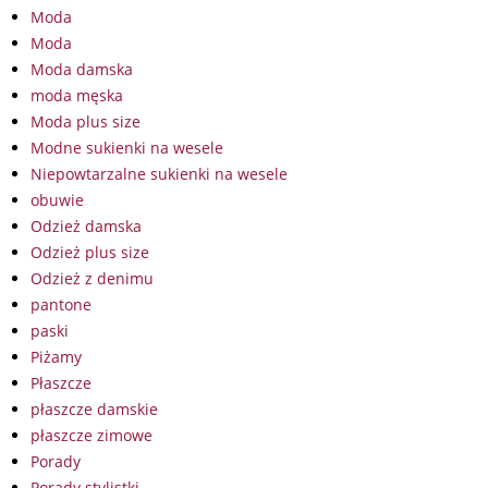
Moda
Moda
Moda damska
moda męska
Moda plus size
Modne sukienki na wesele
Niepowtarzalne sukienki na wesele
obuwie
Odzież damska
Odzież plus size
Odzież z denimu
pantone
paski
Piżamy
Płaszcze
płaszcze damskie
płaszcze zimowe
Porady
Porady stylistki