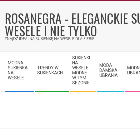
Skip
to
ROSANEGRA - ELEGANCKIE S
content
WESELE I NIE TYLKO
ZNAJDŹ IDEALNĄ SUKIENKĘ NA WESELE DLA SIEBIE
Secondary
SUKIENKI
Navigation
MODNA
NA
MODA
SUKIENKA
TRENDY W
WESELE
MODN
Menu
DAMSKA
NA
SUKIENKACH
MODNE
UBRA
UBRANIA
WESELE
W TYM
SEZONIE