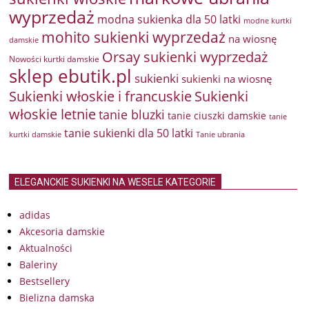
wyprzedaż
modna sukienka dla 50 latki
modne kurtki
mohito sukienki wyprzedaż
na wiosnę
damskie
Orsay sukienki wyprzedaż
Nowości kurtki damskie
sklep ebutik.pl
sukienki
sukienki na wiosnę
Sukienki włoskie i francuskie
Sukienki
włoskie letnie
tanie bluzki
tanie ciuszki damskie
tanie
tanie sukienki dla 50 latki
kurtki damskie
Tanie ubrania
ELEGANCKIE SUKIENKI NA WESELE KATEGORIE
adidas
Akcesoria damskie
Aktualności
Baleriny
Bestsellery
Bielizna damska