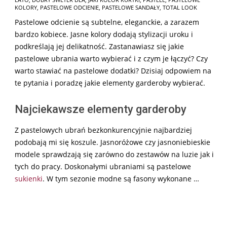
02-
KOLORY
,
PASTELOWE ODCIENIE
,
PASTELOWE SANDAŁY
,
TOTAL LOOK
11
Pastelowe odcienie są subtelne, eleganckie, a zarazem
bardzo kobiece. Jasne kolory dodają stylizacji uroku i
podkreślają jej delikatność. Zastanawiasz się jakie
pastelowe ubrania warto wybierać i z czym je łączyć? Czy
warto stawiać na pastelowe dodatki? Dzisiaj odpowiem na
te pytania i poradzę jakie elementy garderoby wybierać.
Najciekawsze elementy garderoby
Z pastelowych ubrań bezkonkurencyjnie najbardziej
podobają mi się koszule. Jasnoróżowe czy jasnoniebieskie
modele sprawdzają się zarówno do zestawów na luzie jak i
tych do pracy. Doskonałymi ubraniami są pastelowe
sukienki
. W tym sezonie modne są fasony wykonane …