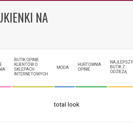
UKIENKI NA
BUTIK OPINIE
NAJLEPSZ
E
KLIENTÓW O
HURTOWNIA
BUTIK Z
MODA
NIA
SKLEPACH
OPINIE
ODZIEŻĄ
INTERNETOWYCH
total look