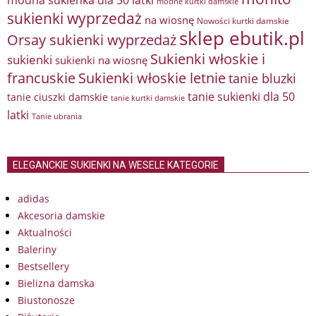
modne kurtki damskie
sukienki wyprzedaż
na wiosnę
Nowości kurtki damskie
sklep ebutik.pl
Orsay sukienki wyprzedaż
Sukienki włoskie i
sukienki
sukienki na wiosnę
francuskie
Sukienki włoskie letnie
tanie bluzki
tanie sukienki dla 50
tanie ciuszki damskie
tanie kurtki damskie
latki
Tanie ubrania
ELEGANCKIE SUKIENKI NA WESELE KATEGORIE
adidas
Akcesoria damskie
Aktualności
Baleriny
Bestsellery
Bielizna damska
Biustonosze