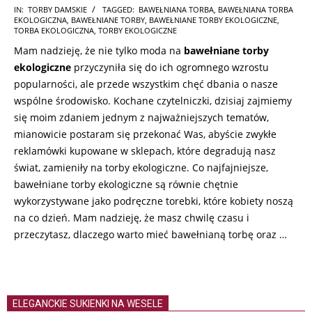
2025-
IN:
TORBY DAMSKIE
TAGGED:
BAWEŁNIANA TORBA
,
BAWEŁNIANA TORBA
EKOLOGICZNA
,
BAWEŁNIANE TORBY
,
BAWEŁNIANE TORBY EKOLOGICZNE
,
06-
TORBA EKOLOGICZNA
,
TORBY EKOLOGICZNE
04
Mam nadzieję, że nie tylko moda na
bawełniane torby
ekologiczne
przyczyniła się do ich ogromnego wzrostu
popularności, ale przede wszystkim chęć dbania o nasze
wspólne środowisko. Kochane czytelniczki, dzisiaj zajmiemy
się moim zdaniem jednym z najważniejszych tematów,
mianowicie postaram się przekonać Was, abyście zwykłe
reklamówki kupowane w sklepach, które degradują nasz
świat, zamieniły na torby ekologiczne. Co najfajniejsze,
bawełniane torby ekologiczne są równie chętnie
wykorzystywane jako podręczne torebki, które kobiety noszą
na co dzień. Mam nadzieję, że masz chwilę czasu i
przeczytasz, dlaczego warto mieć bawełnianą torbę oraz …
ELEGANCKIE SUKIENKI NA WESELE