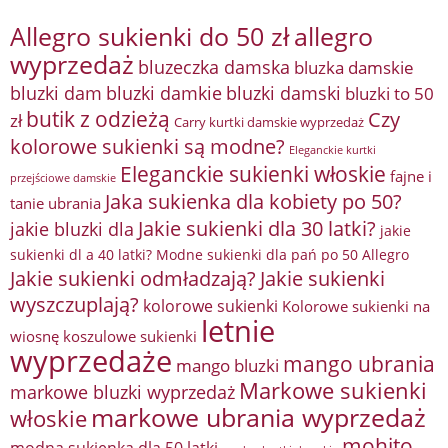
Allegro sukienki do 50 zł
allegro
wyprzedaż
bluzeczka damska
bluzka damskie
bluzki damkie
bluzki dam
bluzki damski
bluzki to 50
butik z odzieżą
Czy
zł
Carry kurtki damskie wyprzedaż
kolorowe sukienki są modne?
Eleganckie kurtki
Eleganckie sukienki włoskie
fajne i
przejściowe damskie
Jaka sukienka dla kobiety po 50?
tanie ubrania
Jakie sukienki dla 30 latki?
jakie bluzki dla
jakie
sukienki dl a 40 latki? Modne sukienki dla pań po 50 Allegro
Jakie sukienki odmładzają?
Jakie sukienki
wyszczuplają?
kolorowe sukienki
Kolorowe sukienki na
letnie
wiosnę
koszulowe sukienki
wyprzedaże
mango ubrania
mango bluzki
Markowe sukienki
markowe bluzki wyprzedaż
markowe ubrania wyprzedaż
włoskie
mohito
modna sukienka dla 50 latki