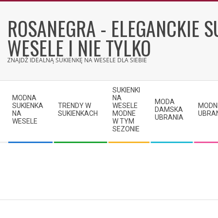
Skip
to
ROSANEGRA - ELEGANCKIE S
content
WESELE I NIE TYLKO
ZNAJDŹ IDEALNĄ SUKIENKĘ NA WESELE DLA SIEBIE
Secondary
SUKIENKI
Navigation
MODNA
NA
MODA
SUKIENKA
TRENDY W
WESELE
MODN
Menu
DAMSKA
NA
SUKIENKACH
MODNE
UBRA
UBRANIA
WESELE
W TYM
SEZONIE