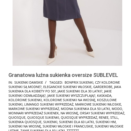
Granatowa luźna sukienka oversize SUBLEVEL
2025-
IN:
SUKIENKI DAMSKIE
TAGGED:
BONPRIX SUKIENKI
,
CZY KOLOROWE
SUKIENKI SĄ MODNE?
,
ELEGANCKIE SUKIENKI WŁOSKIE
,
GARDEROBE
,
JAKA
10-
SUKIENKA DLA KOBIETY PO 50?
,
JAKIE SUKIENKI DLA 30 LATKI?
,
JAKIE
18
SUKIENKI ODMŁADZAJĄ?
,
JAKIE SUKIENKI WYSZCZUPLAJĄ?
,
KASKADA
,
KOLOROWE SUKIENKI
,
KOLOROWE SUKIENKI NA WIOSNĘ
,
KOSZULOWE
SUKIENKI
,
LIMANGO SUKIENKI WYPRZEDAŻ
,
MARKOWE SUKIENKI WŁOSKIE
,
MARKOWE SUKIENKI WYPRZEDAŻ
,
MODNA SUKIENKA DLA 50 LATKI
,
MODO
,
MONNARI WYPRZEDAŻ SUKIENEK
,
NA WIOSNĘ
,
ORSAY SUKIENKI WYPRZEDAŻ
,
QUIOSQUE
,
QUIOSQUE SUKIENKI
,
QUIOSQUE WYPRZEDAŻ
,
RENEE
,
STILL
,
SUKIENKA QUIOSQUE
,
SUKIENKI
,
SUKIENKI DLA 60 LATKI
,
SUKIENKI HM
,
SUKIENKI NA WIOSNĘ
,
SUKIENKI WŁOSKIE I FRANCUSKIE
,
SUKIENKI WŁOSKIE
LETNIE
,
TANIE SUKIENKI DLA 50 LATKI
,
TTTTTTT