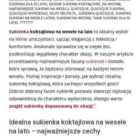
SUKIENKA DLA 50 LATKI
,
MODNE SUKIENKI KOKTAJLOWE
,
NA WIOSNĘ
,
NAJPIĘKNIEJSZE SUKIENKI NA WESELU
,
QUIOSQUE
,
QUIOSQUE SUKIENKI
,
QUIOSQUE WYPRZEDAŻ
,
SKLEP EBUTIK.PL
,
SUKIENKA QUIOSQUE
,
SUKIENKI
,
SUKIENKI NA WESELE LATEM
,
SUKIENKI NA WIOSNĘ
,
TANIE SUKIENKI DLA 50
LATKI
,
TTTTTTT
Sukienka
koktajlowa na wesele na lato
to idealny wybór
na letnie uroczystości. Łącząc elegancję z lekkością i
komfortem, doskonale sprawdza się w ciepłe dni,
podkreślając wyjątkowy charakter okazji. W naszym artykule
przedstawimy najmodniejsze fasony
sukienek
i dodatki,
które sprawią, że będziesz olśniewać na każdym letnim
weselu. Poznaj inspiracje i porady, jak wybrać idealną
sukienkę koktajlową, która zachwyci wszystkich gości!
Dobrze dobrany fason sukienki pozwala stworzyć stylizację
odpowiednią do charakteru wydarzenia, dlatego warto
znajdź sukienkę dopasowaną do okazji
.
Idealna sukienka koktajlowa na wesele
na lato – najważniejsze cechy