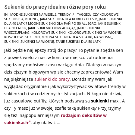
Sukienki do pracy idealne różne pory roku
2025-
IN:
MODNE SUKIENKI NA WESELE
,
TRENDY
TAGGED:
CZY KOLOROWE
SUKIENKI SĄ MODNE?
,
JAKA SUKIENKA DLA KOBIETY PO 50?
,
JAKIE SUKIENKI
01-
DL A 40 LATKI? MODNE SUKIENKI DLA PAŃ PO 50 ALLEGRO
,
JAKIE SUKIENKI
28
DLA 30 LATKI?
,
JAKIE SUKIENKI ODMŁADZAJĄ?
,
JAKIE SUKIENKI
WYSZCZUPLAJĄ?
,
KOLOROWE SUKIENKI
,
KOLOROWE SUKIENKI NA WIOSNĘ
,
KOSZULOWE SUKIENKI
,
MODNA SUKIENKA DLA 50 LATKI
,
NA WIOSNĘ
,
SUKIENKI
,
SUKIENKI NA WIOSNĘ
,
TANIE SUKIENKI DLA 50 LATKI
Jaki będzie najlepszy strój do pracy? To pytanie spędza sen
z powiek wielu z nas, w końcu w miejscu zatrudnienia
spędzamy mnóstwo czasu w ciągu dnia. Dlatego w naszym
dzisiejszym blogowym wpisie chcemy zaprezentować Wam
najpiękniejsze
sukienki do pracy
. Doradzimy Wam jak
wyglądać oryginalnie i jak wykorzystywać światowe trendy w
sukienkach i w codziennych stylizacjach. Nikogo nie dziwią
już casualowe outfity, których podstawą są
sukienki
maxi. A
czy Ty masz już w swojej szafie taką sukienkę? Przyjrzyjmy
się też najpopularniejszym
rodzajom dekoltów w
sukienkach
, aby ułatwić …