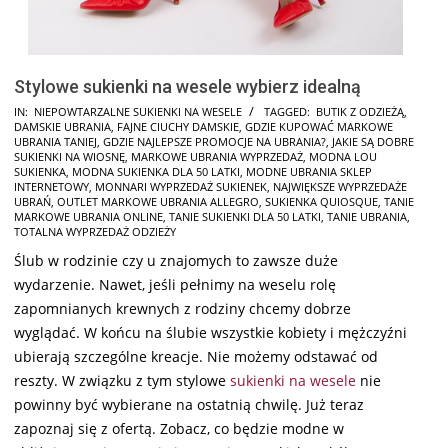
Stylowe sukienki na wesele wybierz idealną
2026-
IN:
NIEPOWTARZALNE SUKIENKI NA WESELE
TAGGED:
BUTIK Z ODZIEŻĄ
,
DAMSKIE UBRANIA
,
FAJNE CIUCHY DAMSKIE
,
GDZIE KUPOWAĆ MARKOWE
02-
UBRANIA TANIEJ
,
GDZIE NAJLEPSZE PROMOCJE NA UBRANIA?
,
JAKIE SĄ DOBRE
08
SUKIENKI NA WIOSNĘ
,
MARKOWE UBRANIA WYPRZEDAŻ
,
MODNA LOU
SUKIENKA
,
MODNA SUKIENKA DLA 50 LATKI
,
MODNE UBRANIA SKLEP
INTERNETOWY
,
MONNARI WYPRZEDAŻ SUKIENEK
,
NAJWIĘKSZE WYPRZEDAŻE
UBRAŃ
,
OUTLET MARKOWE UBRANIA ALLEGRO
,
SUKIENKA QUIOSQUE
,
TANIE
MARKOWE UBRANIA ONLINE
,
TANIE SUKIENKI DLA 50 LATKI
,
TANIE UBRANIA
,
TOTALNA WYPRZEDAŻ ODZIEŻY
Ślub w rodzinie czy u znajomych to zawsze duże
wydarzenie. Nawet, jeśli pełnimy na weselu rolę
zapomnianych krewnych z rodziny chcemy dobrze
wyglądać. W końcu na ślubie wszystkie kobiety i mężczyźni
ubierają szczególne kreacje. Nie możemy odstawać od
reszty. W związku z tym stylowe
sukienki na wesele
nie
powinny być wybierane na ostatnią chwilę. Już teraz
zapoznaj się z ofertą. Zobacz, co będzie modne w