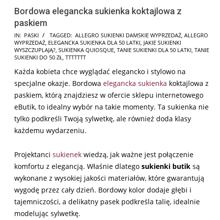
Bordowa elegancka sukienka koktajlowa z
paskiem
2025-
IN:
PASKI
TAGGED:
ALLEGRO SUKIENKI DAMSKIE WYPRZEDAŻ
,
ALLEGRO
WYPRZEDAŻ
,
ELEGANCKA SUKIENKA DLA 50 LATKI
,
JAKIE SUKIENKI
02-
WYSZCZUPLAJĄ?
,
SUKIENKA QUIOSQUE
,
TANIE SUKIENKI DLA 50 LATKI
,
TANIE
09
SUKIENKI DO 50 ZŁ
,
TTTTTTT
Każda kobieta chce wyglądać elegancko i stylowo na
specjalne okazje. Bordowa
elegancka sukienka
koktajlowa z
paskiem, którą znajdziesz w ofercie sklepu internetowego
eButik, to idealny wybór na takie momenty. Ta sukienka nie
tylko podkreśli Twoją sylwetkę, ale również doda klasy
każdemu wydarzeniu.
Projektanci
sukienek
wiedzą, jak ważne jest połączenie
komfortu z elegancją. Właśnie dlatego
sukienki butik
są
wykonane z wysokiej jakości materiałów, które gwarantują
wygodę przez cały dzień. Bordowy kolor dodaje głębi i
tajemniczości, a delikatny pasek podkreśla talię, idealnie
modelując sylwetkę.