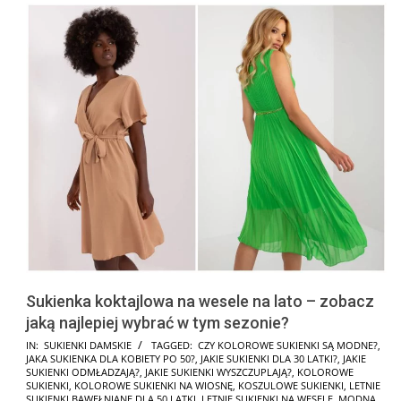
Sukienka koktajlowa na wesele na lato – zobacz
jaką najlepiej wybrać w tym sezonie?
2026-
IN:
SUKIENKI DAMSKIE
TAGGED:
CZY KOLOROWE SUKIENKI SĄ MODNE?
,
JAKA SUKIENKA DLA KOBIETY PO 50?
,
JAKIE SUKIENKI DLA 30 LATKI?
,
JAKIE
05-
SUKIENKI ODMŁADZAJĄ?
,
JAKIE SUKIENKI WYSZCZUPLAJĄ?
,
KOLOROWE
28
SUKIENKI
,
KOLOROWE SUKIENKI NA WIOSNĘ
,
KOSZULOWE SUKIENKI
,
LETNIE
SUKIENKI BAWEŁNIANE DLA 50 LATKI
,
LETNIE SUKIENKI NA WESELE
,
MODNA