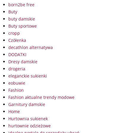
born2be free
Buty
buty damskie
Buty sportowe
cropp
Czółenka
decathlon alternatywa
DODATKI
Dresy damskie
drogeria
eleganckie sukienki
eobuwie
Fashion
Fashion aktualne trendy modowe
Garnitury damskie
Home
Hurtownia sukienek
hurtownie odzieżowe
idealne portale do sprzedaży ubrań