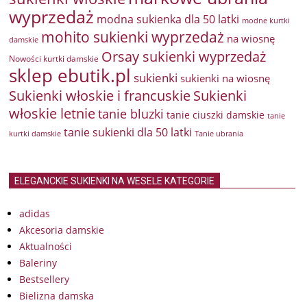
wyprzedaż
modna sukienka dla 50 latki
modne kurtki
mohito sukienki wyprzedaż
na wiosnę
damskie
Orsay sukienki wyprzedaż
Nowości kurtki damskie
sklep ebutik.pl
sukienki
sukienki na wiosnę
Sukienki włoskie i francuskie
Sukienki
włoskie letnie
tanie bluzki
tanie ciuszki damskie
tanie
tanie sukienki dla 50 latki
kurtki damskie
Tanie ubrania
ELEGANCKIE SUKIENKI NA WESELE KATEGORIE
adidas
Akcesoria damskie
Aktualności
Baleriny
Bestsellery
Bielizna damska