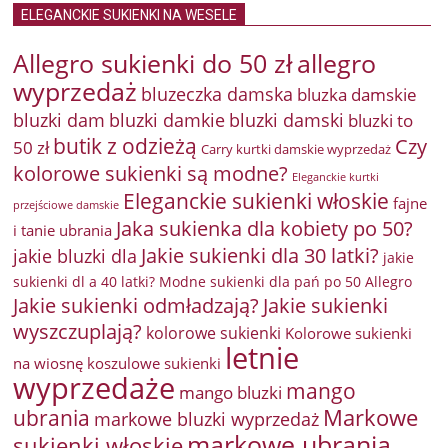
ELEGANCKIE SUKIENKI NA WESELE
Allegro sukienki do 50 zł
allegro
wyprzedaż
bluzeczka damska
bluzka damskie
bluzki damkie
bluzki dam
bluzki damski
bluzki to
butik z odzieżą
Czy
50 zł
Carry kurtki damskie wyprzedaż
kolorowe sukienki są modne?
Eleganckie kurtki
Eleganckie sukienki włoskie
fajne
przejściowe damskie
Jaka sukienka dla kobiety po 50?
i tanie ubrania
Jakie sukienki dla 30 latki?
jakie bluzki dla
jakie
sukienki dl a 40 latki? Modne sukienki dla pań po 50 Allegro
Jakie sukienki odmładzają?
Jakie sukienki
wyszczuplają?
kolorowe sukienki
Kolorowe sukienki
letnie
na wiosnę
koszulowe sukienki
wyprzedaże
mango
mango bluzki
Markowe
ubrania
markowe bluzki wyprzedaż
markowe ubrania
sukienki włoskie