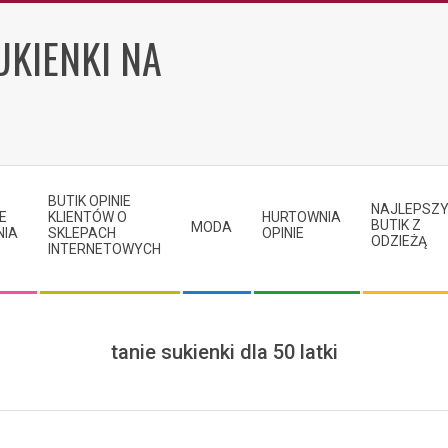
UKIENKI NA
BUTIK OPINIE
NAJLEPSZ
E
KLIENTÓW O
HURTOWNIA
BUTIK Z
MODA
NIA
SKLEPACH
OPINIE
ODZIEŻĄ
INTERNETOWYCH
tanie sukienki dla 50 latki