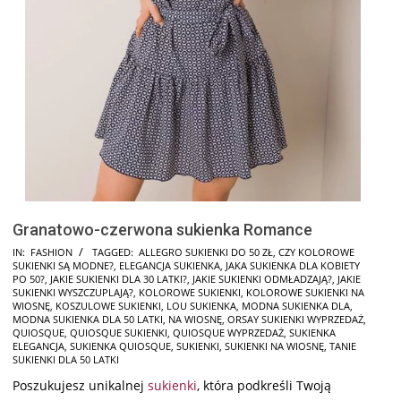
Granatowo-czerwona sukienka Romance
2025-
IN:
FASHION
TAGGED:
ALLEGRO SUKIENKI DO 50 ZŁ
,
CZY KOLOROWE
SUKIENKI SĄ MODNE?
,
ELEGANCJA SUKIENKA
,
JAKA SUKIENKA DLA KOBIETY
09-
PO 50?
,
JAKIE SUKIENKI DLA 30 LATKI?
,
JAKIE SUKIENKI ODMŁADZAJĄ?
,
JAKIE
18
SUKIENKI WYSZCZUPLAJĄ?
,
KOLOROWE SUKIENKI
,
KOLOROWE SUKIENKI NA
WIOSNĘ
,
KOSZULOWE SUKIENKI
,
LOU SUKIENKA
,
MODNA SUKIENKA DLA
,
MODNA SUKIENKA DLA 50 LATKI
,
NA WIOSNĘ
,
ORSAY SUKIENKI WYPRZEDAŻ
,
QUIOSQUE
,
QUIOSQUE SUKIENKI
,
QUIOSQUE WYPRZEDAŻ
,
SUKIENKA
ELEGANCJA
,
SUKIENKA QUIOSQUE
,
SUKIENKI
,
SUKIENKI NA WIOSNĘ
,
TANIE
SUKIENKI DLA 50 LATKI
Poszukujesz unikalnej
sukienki
, która podkreśli Twoją