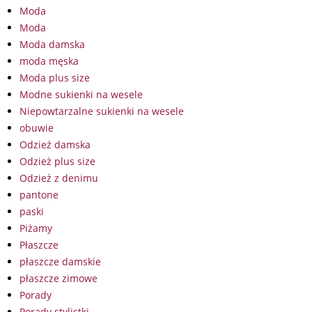
Moda
Moda
Moda damska
moda męska
Moda plus size
Modne sukienki na wesele
Niepowtarzalne sukienki na wesele
obuwie
Odzież damska
Odzież plus size
Odzież z denimu
pantone
paski
Piżamy
Płaszcze
płaszcze damskie
płaszcze zimowe
Porady
Porady stylistki