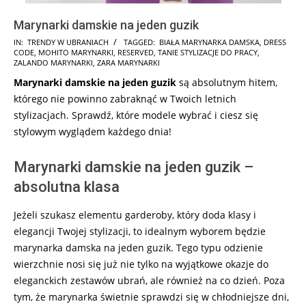
Marynarki damskie na jeden guzik
2025-
IN:
TRENDY W UBRANIACH
TAGGED:
BIAŁA MARYNARKA DAMSKA
,
DRESS
CODE
,
MOHITO MARYNARKI
,
RESERVED
,
TANIE STYLIZACJE DO PRACY
,
07-
ZALANDO MARYNARKI
,
ZARA MARYNARKI
08
Marynarki damskie na jeden guzik
są absolutnym hitem,
którego nie powinno zabraknąć w Twoich letnich
stylizacjach. Sprawdź, które modele wybrać i ciesz się
stylowym wyglądem każdego dnia!
Marynarki damskie na jeden guzik –
absolutna klasa
Jeżeli szukasz elementu garderoby, który doda klasy i
elegancji Twojej stylizacji, to idealnym wyborem będzie
marynarka damska na jeden guzik. Tego typu odzienie
wierzchnie nosi się już nie tylko na wyjątkowe okazje do
eleganckich zestawów ubrań, ale również na co dzień. Poza
tym, że marynarka świetnie sprawdzi się w chłodniejsze dni,