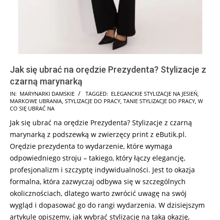
Jak się ubrać na orędzie Prezydenta? Stylizacje z
czarną marynarką
2024-
IN:
MARYNARKI DAMSKIE
TAGGED:
ELEGANCKIE STYLIZACJE NA JESIEŃ
,
MARKOWE UBRANIA
,
STYLIZACJE DO PRACY
,
TANIE STYLIZACJE DO PRACY
,
W
10-
CO SIĘ UBRAĆ NA
16
Jak się ubrać na orędzie Prezydenta? Stylizacje z czarną
marynarką z podszewką w zwierzęcy print z eButik.pl.
Orędzie prezydenta to wydarzenie, które wymaga
odpowiedniego stroju – takiego, który łączy elegancję,
profesjonalizm i szczyptę indywidualności. Jest to okazja
formalna, która zazwyczaj odbywa się w szczególnych
okolicznościach, dlatego warto zwrócić uwagę na swój
wygląd i dopasować go do rangi wydarzenia. W dzisiejszym
artykule opiszemy, jak wybrać stylizację na taką okazję,