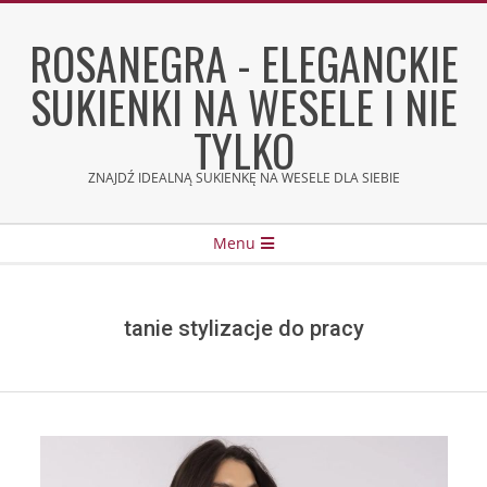
Skip
to
ROSANEGRA - ELEGANCKIE
content
SUKIENKI NA WESELE I NIE
TYLKO
ZNAJDŹ IDEALNĄ SUKIENKĘ NA WESELE DLA SIEBIE
Secondary
Menu
Navigation
Menu
tanie stylizacje do pracy