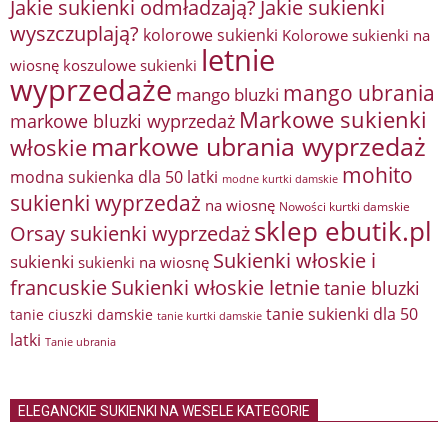
Jakie sukienki odmładzają?
Jakie sukienki
wyszczuplają?
kolorowe sukienki
Kolorowe sukienki na
letnie
wiosnę
koszulowe sukienki
wyprzedaże
mango ubrania
mango bluzki
Markowe sukienki
markowe bluzki wyprzedaż
markowe ubrania wyprzedaż
włoskie
mohito
modna sukienka dla 50 latki
modne kurtki damskie
sukienki wyprzedaż
na wiosnę
Nowości kurtki damskie
sklep ebutik.pl
Orsay sukienki wyprzedaż
Sukienki włoskie i
sukienki
sukienki na wiosnę
francuskie
Sukienki włoskie letnie
tanie bluzki
tanie sukienki dla 50
tanie ciuszki damskie
tanie kurtki damskie
latki
Tanie ubrania
ELEGANCKIE SUKIENKI NA WESELE KATEGORIE