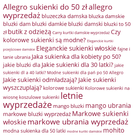
Allegro sukienki do 50 zł
allegro
wyprzedaż
bluzeczka damska
bluzka damskie
bluzki damkie
bluzki dam
bluzki damski
bluzki to 50
butik z odzieżą
Czy
zł
Carry kurtki damskie wyprzedaż
kolorowe sukienki są modne?
Eleganckie kurtki
Eleganckie sukienki włoskie
fajne i
przejściowe damskie
Jaka sukienka dla kobiety po 50?
tanie ubrania
Jakie sukienki dla 30 latki?
jakie bluzki dla
jakie
sukienki dl a 40 latki? Modne sukienki dla pań po 50 Allegro
Jakie sukienki odmładzają?
Jakie sukienki
wyszczuplają?
kolorowe sukienki
Kolorowe sukienki na
letnie
wiosnę
koszulowe sukienki
wyprzedaże
mango ubrania
mango bluzki
Markowe sukienki
markowe bluzki wyprzedaż
markowe ubrania wyprzedaż
włoskie
mohito
modna sukienka dla 50 latki
modne kurtki damskie