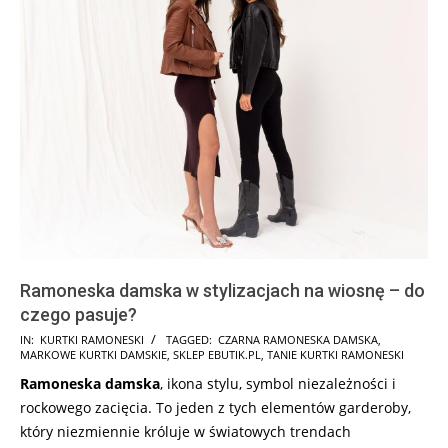
Ramoneska damska w stylizacjach na wiosnę – do
czego pasuje?
2026-
IN:
KURTKI RAMONESKI
TAGGED:
CZARNA RAMONESKA DAMSKA
,
MARKOWE KURTKI DAMSKIE
,
SKLEP EBUTIK.PL
,
TANIE KURTKI RAMONESKI
03-
Ramoneska damska
, ikona stylu, symbol niezależności i
27
rockowego zacięcia. To jeden z tych elementów garderoby,
który niezmiennie króluje w światowych trendach