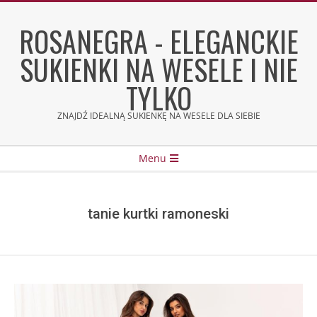
Skip
to
ROSANEGRA - ELEGANCKIE
content
SUKIENKI NA WESELE I NIE
TYLKO
ZNAJDŹ IDEALNĄ SUKIENKĘ NA WESELE DLA SIEBIE
Secondary
Menu
Navigation
Menu
tanie kurtki ramoneski