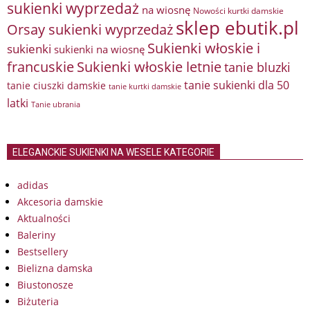
sukienki wyprzedaż
na wiosnę
Nowości kurtki damskie
sklep ebutik.pl
Orsay sukienki wyprzedaż
Sukienki włoskie i
sukienki
sukienki na wiosnę
francuskie
Sukienki włoskie letnie
tanie bluzki
tanie sukienki dla 50
tanie ciuszki damskie
tanie kurtki damskie
latki
Tanie ubrania
ELEGANCKIE SUKIENKI NA WESELE KATEGORIE
adidas
Akcesoria damskie
Aktualności
Baleriny
Bestsellery
Bielizna damska
Biustonosze
Biżuteria