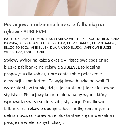
Pistacjowa codzienna bluzka z falbanką na
rękawie SUBLEVEL
2024-
IN:
BLUZKI DAMSKIE
,
MODNE SUKIENKI NA WESELE
TAGGED:
BLUZECZKA
DAMSKA
,
BLUZKA DAMSKIE
,
BLUZKI DAM
,
BLUZKI DAMKIE
,
BLUZKI DAMSKI
,
07-
BLUZKI TO 50 ZŁ
,
JAKIE BLUZKI DLA
,
MANGO BLUZKI
,
MARKOWE BLUZKI
25
WYPRZEDAŻ
,
TANIE BLUZKI
Stylowy wybór na każdą okazję – Pistacjowa codzienna
bluzka z falbanką na rękawie SUBLEVEL to idealna
propozycja dla kobiet, które cenią sobie połączenie
elegancji z komfortem. Ta wyjątkowa bluzka pozwoli Ci
wyróżnić się w tłumie, dzięki jej subtelnej, lecz efektownej
stylistyce. Pistacjowy kolor to niebanalny wybór, który
wprowadzi świeżość do każdej stylizacji. Dodatkowo,
falbanka na rękawie dodaje całości nutkę romantyzmu
i
delikatności, co sprawia, że bluzka staje się uniwersalna i
pasuje na wiele różnych okazji.