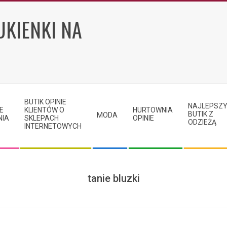
UKIENKI NA
BUTIK OPINIE
NAJLEPSZ
E
KLIENTÓW O
HURTOWNIA
BUTIK Z
MODA
NIA
SKLEPACH
OPINIE
ODZIEŻĄ
INTERNETOWYCH
tanie bluzki