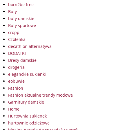
born2be free
Buty
buty damskie
Buty sportowe
cropp
Czółenka
decathlon alternatywa
DODATKI
Dresy damskie
drogeria
eleganckie sukienki
eobuwie
Fashion
Fashion aktualne trendy modowe
Garnitury damskie
Home
Hurtownia sukienek
hurtownie odzieżowe
idealne portale do sprzedaży ubrań