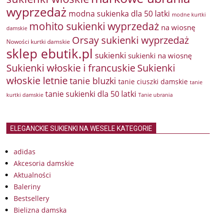
wyprzedaż
modna sukienka dla 50 latki
modne kurtki
mohito sukienki wyprzedaż
na wiosnę
damskie
Orsay sukienki wyprzedaż
Nowości kurtki damskie
sklep ebutik.pl
sukienki
sukienki na wiosnę
Sukienki włoskie i francuskie
Sukienki
włoskie letnie
tanie bluzki
tanie ciuszki damskie
tanie
tanie sukienki dla 50 latki
kurtki damskie
Tanie ubrania
ELEGANCKIE SUKIENKI NA WESELE KATEGORIE
adidas
Akcesoria damskie
Aktualności
Baleriny
Bestsellery
Bielizna damska