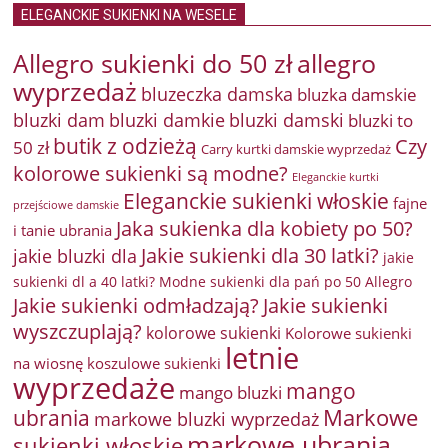
ELEGANCKIE SUKIENKI NA WESELE
Allegro sukienki do 50 zł
allegro
wyprzedaż
bluzeczka damska
bluzka damskie
bluzki damkie
bluzki dam
bluzki damski
bluzki to
butik z odzieżą
Czy
50 zł
Carry kurtki damskie wyprzedaż
kolorowe sukienki są modne?
Eleganckie kurtki
Eleganckie sukienki włoskie
fajne
przejściowe damskie
Jaka sukienka dla kobiety po 50?
i tanie ubrania
Jakie sukienki dla 30 latki?
jakie bluzki dla
jakie
sukienki dl a 40 latki? Modne sukienki dla pań po 50 Allegro
Jakie sukienki odmładzają?
Jakie sukienki
wyszczuplają?
kolorowe sukienki
Kolorowe sukienki
letnie
na wiosnę
koszulowe sukienki
wyprzedaże
mango
mango bluzki
Markowe
ubrania
markowe bluzki wyprzedaż
markowe ubrania
sukienki włoskie