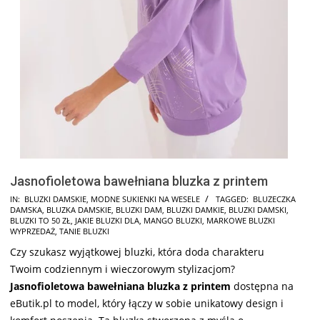
Jasnofioletowa bawełniana bluzka z printem
2024-
IN:
BLUZKI DAMSKIE
,
MODNE SUKIENKI NA WESELE
TAGGED:
BLUZECZKA
DAMSKA
,
BLUZKA DAMSKIE
,
BLUZKI DAM
,
BLUZKI DAMKIE
,
BLUZKI DAMSKI
,
07-
BLUZKI TO 50 ZŁ
,
JAKIE BLUZKI DLA
,
MANGO BLUZKI
,
MARKOWE BLUZKI
17
WYPRZEDAŻ
,
TANIE BLUZKI
Czy szukasz wyjątkowej bluzki, która doda charakteru
Twoim codziennym i wieczorowym stylizacjom?
Jasnofioletowa bawełniana bluzka z printem
dostępna na
eButik.pl to model, który łączy w sobie unikatowy design i