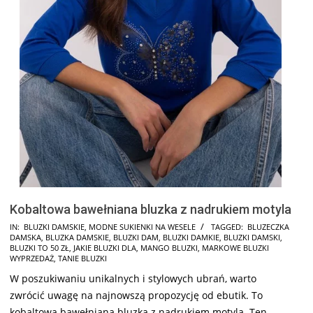
Kobaltowa bawełniana bluzka z nadrukiem motyla
2024-
IN:
BLUZKI DAMSKIE
,
MODNE SUKIENKI NA WESELE
TAGGED:
BLUZECZKA
DAMSKA
,
BLUZKA DAMSKIE
,
BLUZKI DAM
,
BLUZKI DAMKIE
,
BLUZKI DAMSKI
,
07-
BLUZKI TO 50 ZŁ
,
JAKIE BLUZKI DLA
,
MANGO BLUZKI
,
MARKOWE BLUZKI
17
WYPRZEDAŻ
,
TANIE BLUZKI
W poszukiwaniu unikalnych i stylowych ubrań, warto
zwrócić uwagę na najnowszą propozycję od ebutik. To
kobaltowa bawełniana bluzka z nadrukiem motyla. Ten