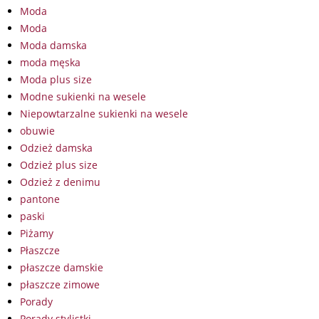
Moda
Moda
Moda damska
moda męska
Moda plus size
Modne sukienki na wesele
Niepowtarzalne sukienki na wesele
obuwie
Odzież damska
Odzież plus size
Odzież z denimu
pantone
paski
Piżamy
Płaszcze
płaszcze damskie
płaszcze zimowe
Porady
Porady stylistki