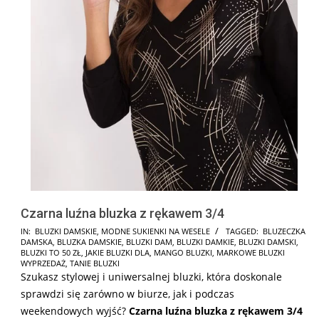
Czarna luźna bluzka z rękawem 3/4
2024-
IN:
BLUZKI DAMSKIE
,
MODNE SUKIENKI NA WESELE
TAGGED:
BLUZECZKA
DAMSKA
,
BLUZKA DAMSKIE
,
BLUZKI DAM
,
BLUZKI DAMKIE
,
BLUZKI DAMSKI
,
07-
BLUZKI TO 50 ZŁ
,
JAKIE BLUZKI DLA
,
MANGO BLUZKI
,
MARKOWE BLUZKI
17
WYPRZEDAŻ
,
TANIE BLUZKI
Szukasz stylowej i uniwersalnej bluzki, która doskonale
sprawdzi się zarówno w biurze, jak i podczas
weekendowych wyjść?
Czarna luźna bluzka z rękawem 3/4