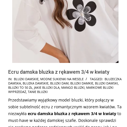
Ecru damska bluzka z rękawem 3/4 w kwiaty
2024-
IN:
BLUZKI DAMSKIE
,
MODNE SUKIENKI NA WESELE
TAGGED:
BLUZECZKA
DAMSKA
,
BLUZKA DAMSKIE
,
BLUZKI DAM
,
BLUZKI DAMKIE
,
BLUZKI DAMSKI
,
07-
BLUZKI TO 50 ZŁ
,
JAKIE BLUZKI DLA
,
MANGO BLUZKI
,
MARKOWE BLUZKI
17
WYPRZEDAŻ
,
TANIE BLUZKI
Przedstawiamy wyjątkowy model bluzki, który połączy w
sobie subtelność ecru z romantycznym wzorem kwiatów. Ta
niezwykła
ecru damska bluzka z rękawem 3/4 w kwiaty
to
must-have w każdej damskiej szafie. Doskonale sprawdzi