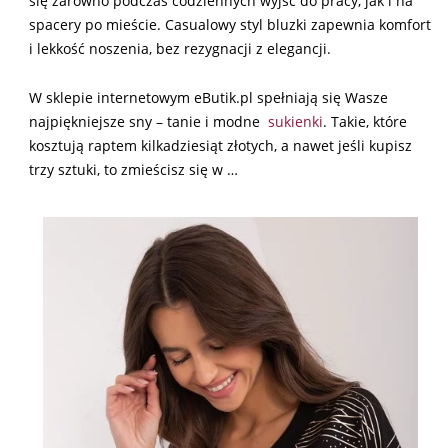
się zarówno podczas codziennych wyjść do pracy, jak i na
spacery po mieście. Casualowy styl bluzki zapewnia komfort
i lekkość noszenia, bez rezygnacji z elegancji.
W sklepie internetowym eButik.pl spełniają się Wasze
najpiękniejsze sny – tanie i modne
sukienki
. Takie, które
kosztują raptem kilkadziesiąt złotych, a nawet jeśli kupisz
trzy sztuki, to zmieścisz się w …