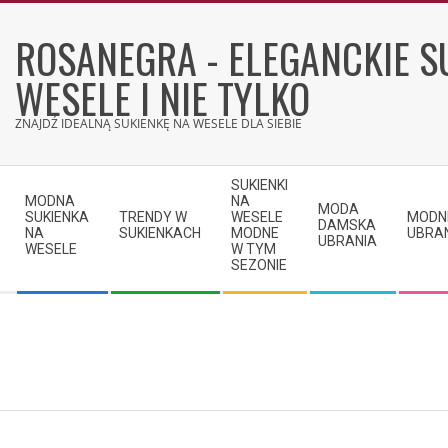
Skip
to
ROSANEGRA - ELEGANCKIE S
content
WESELE I NIE TYLKO
ZNAJDŹ IDEALNĄ SUKIENKĘ NA WESELE DLA SIEBIE
Secondary
SUKIENKI
Navigation
MODNA
NA
MODA
SUKIENKA
TRENDY W
WESELE
MODN
Menu
DAMSKA
NA
SUKIENKACH
MODNE
UBRA
UBRANIA
WESELE
W TYM
SEZONIE