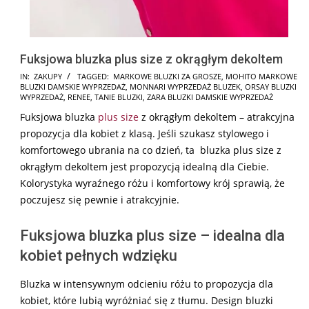
Fuksjowa bluzka plus size z okrągłym dekoltem
2025-
IN:
ZAKUPY
TAGGED:
MARKOWE BLUZKI ZA GROSZE
,
MOHITO MARKOWE
BLUZKI DAMSKIE WYPRZEDAŻ
,
MONNARI WYPRZEDAŻ BLUZEK
,
ORSAY BLUZKI
10-
WYPRZEDAŻ
,
RENEE
,
TANIE BLUZKI
,
ZARA BLUZKI DAMSKIE WYPRZEDAŻ
20
Fuksjowa bluzka
plus size
z okrągłym dekoltem – atrakcyjna
propozycja dla kobiet z klasą. Jeśli szukasz stylowego i
komfortowego ubrania na co dzień, ta bluzka plus size z
okrągłym dekoltem jest propozycją idealną dla Ciebie.
Kolorystyka wyraźnego różu i komfortowy krój sprawią, że
poczujesz się pewnie i atrakcyjnie.
Fuksjowa bluzka plus size – idealna dla
kobiet pełnych wdzięku
Bluzka w intensywnym odcieniu różu to propozycja dla
kobiet, które lubią wyróżniać się z tłumu. Design bluzki