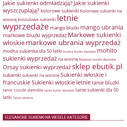
Jakie sukienki odmładzają?
Jakie sukienki
wyszczuplają?
kolorowe sukienki
Kolorowe sukienki na
letnie
wiosnę
koszulowe sukienki
wyprzedaże
mango ubrania
mango bluzki
Markowe sukienki
markowe bluzki wyprzedaż
markowe ubrania wyprzedaż
włoskie
mohito
modna sukienka dla 50 latki
modne kurtki damskie
sukienki wyprzedaż
na wiosnę
Nowości kurtki damskie
sklep ebutik.pl
Orsay sukienki wyprzedaż
Sukienki włoskie i
sukienki
sukienki na wiosnę
francuskie
Sukienki włoskie letnie
tanie bluzki
tanie sukienki dla 50
tanie ciuszki damskie
tanie kurtki damskie
latki
Tanie ubrania
ELEGANCKIE SUKIENKI NA WESELE KATEGORIE