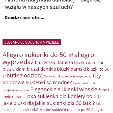
wzięła w naszych szafach?
Damska marynarka
, …
ELEGANCKIE SUKIENKI NA WESELE
Allegro sukienki do 50 zł
allegro
wyprzedaż
bluzeczka damska
bluzka damskie
bluzki damkie
bluzki dam
bluzki damski
bluzki to 50
butik z odzieżą
Czy
zł
Carry kurtki damskie wyprzedaż
kolorowe sukienki są modne?
Eleganckie kurtki
Eleganckie sukienki włoskie
fajne i
przejściowe damskie
Jaka sukienka dla kobiety po 50?
tanie ubrania
Jakie sukienki dla 30 latki?
jakie bluzki dla
jakie
sukienki dl a 40 latki? Modne sukienki dla pań po 50 Allegro