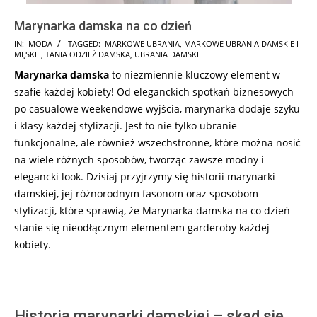
Marynarka damska na co dzień
2024-
IN:
MODA
TAGGED:
MARKOWE UBRANIA
,
MARKOWE UBRANIA DAMSKIE I
MĘSKIE
,
TANIA ODZIEŻ DAMSKA
,
UBRANIA DAMSKIE
12-
Marynarka damska
to niezmiennie kluczowy element w
04
szafie każdej kobiety! Od eleganckich spotkań biznesowych
po casualowe weekendowe wyjścia, marynarka dodaje szyku
i klasy każdej stylizacji. Jest to nie tylko ubranie
funkcjonalne, ale również wszechstronne, które można nosić
na wiele różnych sposobów, tworząc zawsze modny i
elegancki look. Dzisiaj przyjrzymy się historii marynarki
damskiej, jej różnorodnym fasonom oraz sposobom
stylizacji, które sprawią, że Marynarka damska na co dzień
stanie się nieodłącznym elementem garderoby każdej
kobiety.
Historia marynarki damskiej – skąd się