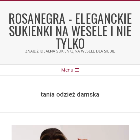
Skip
to
ROSANEGRA - ELEGANCKIE
content
SUKIENKI NA WESELE I NIE
TYLKO
ZNAJDŹ IDEALNĄ SUKIENKĘ NA WESELE DLA SIEBIE
Secondary
Menu
Navigation
Menu
tania odzież damska