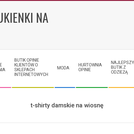
UKIENKI NA
BUTIK OPINIE
NAJLEPSZ
E
KLIENTÓW O
HURTOWNIA
BUTIK Z
MODA
NIA
SKLEPACH
OPINIE
ODZIEŻĄ
INTERNETOWYCH
t-shirty damskie na wiosnę