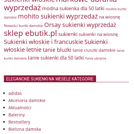
wyprzedaż
modna sukienka dla 50 latki
modne kurtki
mohito sukienki wyprzedaż
na wiosnę
damskie
Orsay sukienki wyprzedaż
Nowości kurtki damskie
sklep ebutik.pl
sukienki
sukienki na wiosnę
Sukienki włoskie i francuskie
Sukienki
włoskie letnie
tanie bluzki
tanie ciuszki damskie
tanie
tanie sukienki dla 50 latki
kurtki damskie
Tanie ubrania
ELEGANCKIE SUKIENKI NA WESELE KATEGORIE
adidas
Akcesoria damskie
Aktualności
Baleriny
Bestsellery
Bielizna damska