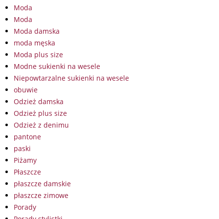
Moda
Moda
Moda damska
moda męska
Moda plus size
Modne sukienki na wesele
Niepowtarzalne sukienki na wesele
obuwie
Odzież damska
Odzież plus size
Odzież z denimu
pantone
paski
Piżamy
Płaszcze
płaszcze damskie
płaszcze zimowe
Porady
Porady stylistki