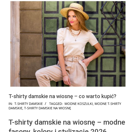
T-shirty damskie na wiosnę – co warto kupić?
2026-
IN:
T-SHIRTY DAMSKIE
TAGGED:
MODNE KOSZULKI
,
MODNE T-SHIRTY
DAMSKIE
,
T-SHIRTY DAMSKIE NA WIOSNĘ
05-
07
T-shirty damskie na wiosnę – modne
fasony, kolory i stylizacje 2026