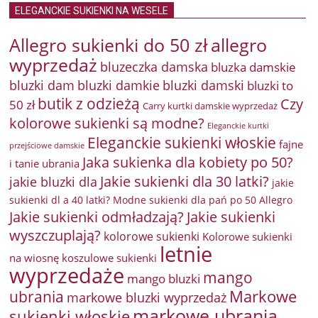
ELEGANCKIE SUKIENKI NA WESELE
Allegro sukienki do 50 zł
allegro
wyprzedaż
bluzeczka damska
bluzka damskie
bluzki damkie
bluzki dam
bluzki damski
bluzki to
butik z odzieżą
Czy
50 zł
Carry kurtki damskie wyprzedaż
kolorowe sukienki są modne?
Eleganckie kurtki
Eleganckie sukienki włoskie
fajne
przejściowe damskie
Jaka sukienka dla kobiety po 50?
i tanie ubrania
Jakie sukienki dla 30 latki?
jakie bluzki dla
jakie
sukienki dl a 40 latki? Modne sukienki dla pań po 50 Allegro
Jakie sukienki odmładzają?
Jakie sukienki
wyszczuplają?
kolorowe sukienki
Kolorowe sukienki
letnie
na wiosnę
koszulowe sukienki
wyprzedaże
mango
mango bluzki
Markowe
ubrania
markowe bluzki wyprzedaż
markowe ubrania
sukienki włoskie