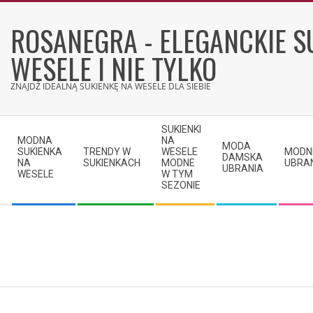
Skip
to
ROSANEGRA - ELEGANCKIE S
content
WESELE I NIE TYLKO
ZNAJDŹ IDEALNĄ SUKIENKĘ NA WESELE DLA SIEBIE
Secondary
SUKIENKI
Navigation
MODNA
NA
MODA
SUKIENKA
TRENDY W
WESELE
MODN
Menu
DAMSKA
NA
SUKIENKACH
MODNE
UBRA
UBRANIA
WESELE
W TYM
SEZONIE