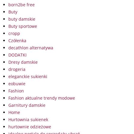
born2be free
Buty
buty damskie
Buty sportowe
cropp
Czółenka
decathlon alternatywa
DODATKI
Dresy damskie
drogeria
eleganckie sukienki
eobuwie
Fashion
Fashion aktualne trendy modowe
Garnitury damskie
Home
Hurtownia sukienek
hurtownie odzieżowe
idealne portale do sprzedaży ubrań