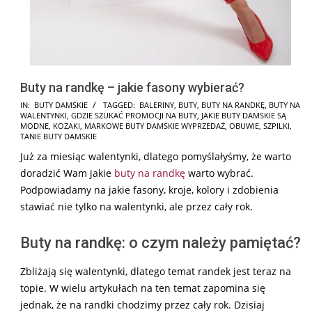
Buty na randkę – jakie fasony wybierać?
2024-
IN:
BUTY DAMSKIE
TAGGED:
BALERINY
,
BUTY
,
BUTY NA RANDKĘ
,
BUTY NA
WALENTYNKI
,
GDZIE SZUKAĆ PROMOCJI NA BUTY
,
JAKIE BUTY DAMSKIE SĄ
08-
MODNE
,
KOZAKI
,
MARKOWE BUTY DAMSKIE WYPRZEDAŻ
,
OBUWIE
,
SZPILKI
,
11
TANIE BUTY DAMSKIE
Już za miesiąc walentynki, dlatego pomyślałyśmy, że warto
doradzić Wam jakie
buty na randkę
warto wybrać.
Podpowiadamy na jakie fasony, kroje, kolory i zdobienia
stawiać nie tylko na walentynki, ale przez cały rok.
Buty na randkę: o czym należy pamiętać?
Zbliżają się walentynki, dlatego temat randek jest teraz na
topie. W wielu artykułach na ten temat zapomina się
jednak, że na randki chodzimy przez cały rok. Dzisiaj