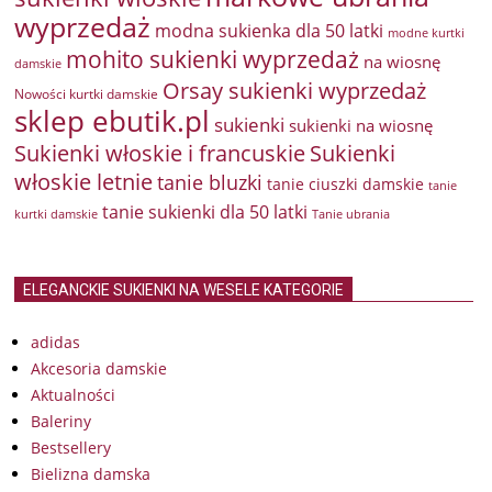
wyprzedaż
modna sukienka dla 50 latki
modne kurtki
mohito sukienki wyprzedaż
na wiosnę
damskie
Orsay sukienki wyprzedaż
Nowości kurtki damskie
sklep ebutik.pl
sukienki
sukienki na wiosnę
Sukienki włoskie i francuskie
Sukienki
włoskie letnie
tanie bluzki
tanie ciuszki damskie
tanie
tanie sukienki dla 50 latki
kurtki damskie
Tanie ubrania
ELEGANCKIE SUKIENKI NA WESELE KATEGORIE
adidas
Akcesoria damskie
Aktualności
Baleriny
Bestsellery
Bielizna damska