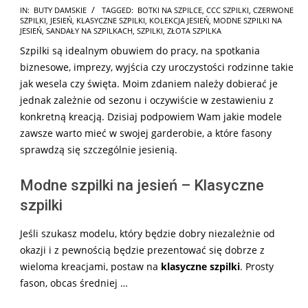
2025-
IN:
BUTY DAMSKIE
TAGGED:
BOTKI NA SZPILCE
,
CCC SZPILKI
,
CZERWONE
SZPILKI
,
JESIEŃ
,
KLASYCZNE SZPILKI
,
KOLEKCJA JESIEŃ
,
MODNE SZPILKI NA
07-
JESIEŃ
,
SANDAŁY NA SZPILKACH
,
SZPILKI
,
ZŁOTA SZPILKA
11
Szpilki są idealnym obuwiem do pracy, na spotkania
biznesowe, imprezy, wyjścia czy uroczystości rodzinne takie
jak wesela czy święta. Moim zdaniem należy dobierać je
jednak zależnie od sezonu i oczywiście w zestawieniu z
konkretną kreacją. Dzisiaj podpowiem Wam jakie modele
zawsze warto mieć w swojej garderobie, a które fasony
sprawdzą się szczególnie jesienią.
Modne szpilki na jesień – Klasyczne
szpilki
Jeśli szukasz modelu, który będzie dobry niezależnie od
okazji i z pewnością będzie prezentować się dobrze z
wieloma kreacjami, postaw na
klasyczne szpilki
. Prosty
fason, obcas średniej …