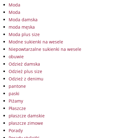
Moda
Moda
Moda damska
moda męska
Moda plus size
Modne sukienki na wesele
Niepowtarzalne sukienki na wesele
obuwie
Odzież damska
Odzież plus size
Odzież z denimu
pantone
paski
Piżamy
Płaszcze
płaszcze damskie
płaszcze zimowe
Porady
Porady stylistki