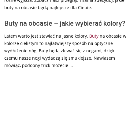
różne wyjścia. Zobacz nasz przegląd i sama zdecyduj, jakie
buty na obcasie będą najlepsze dla Ciebie.
Buty na obcasie – jakie wybierać kolory?
Latem warto jest stawiać na jasne kolory.
Buty
na obcasie w
kolorze cielistym to najłatwiejszy sposób na optyczne
wydłużenie nóg. Buty będą zlewać się z nogami, dzięki
czemu nasze nogi wydadzą się smuklejsze. Nawiasem
mówiąc, podobny trick możecie …