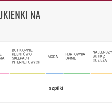
UKIENKI NA
BUTIK OPINIE
NAJLEPSZ
E
KLIENTÓW O
HURTOWNIA
BUTIK Z
MODA
NIA
SKLEPACH
OPINIE
ODZIEŻĄ
INTERNETOWYCH
szpilki