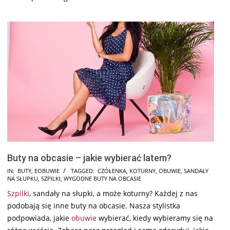
Buty na obcasie – jakie wybierać latem?
2018-
IN:
BUTY
,
EOBUWIE
TAGGED:
CZÓŁENKA
,
KOTURNY
,
OBUWIE
,
SANDAŁY
NA SŁUPKU
,
SZPILKI
,
WYGODNE BUTY NA OBCASIE
08-
Szpilki
, sandały na słupki, a może koturny? Każdej z nas
24
podobają się inne buty na obcasie. Nasza stylistka
podpowiada, jakie
obuwie
wybierać, kiedy wybieramy się na