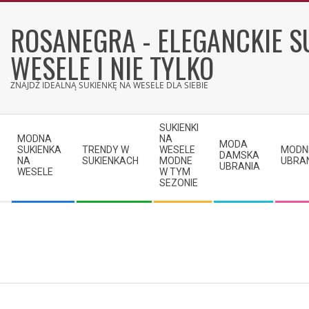
Skip
to
ROSANEGRA - ELEGANCKIE S
content
WESELE I NIE TYLKO
ZNAJDŹ IDEALNĄ SUKIENKĘ NA WESELE DLA SIEBIE
Secondary
SUKIENKI
Navigation
MODNA
NA
MODA
SUKIENKA
TRENDY W
WESELE
MODN
Menu
DAMSKA
NA
SUKIENKACH
MODNE
UBRA
UBRANIA
WESELE
W TYM
SEZONIE