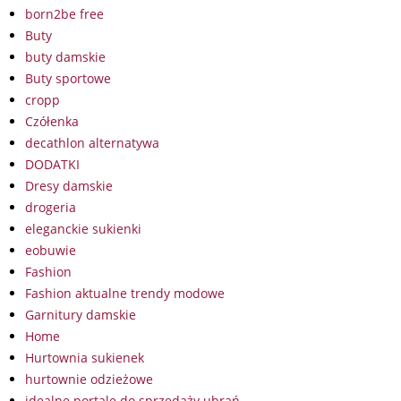
born2be free
Buty
buty damskie
Buty sportowe
cropp
Czółenka
decathlon alternatywa
DODATKI
Dresy damskie
drogeria
eleganckie sukienki
eobuwie
Fashion
Fashion aktualne trendy modowe
Garnitury damskie
Home
Hurtownia sukienek
hurtownie odzieżowe
idealne portale do sprzedaży ubrań