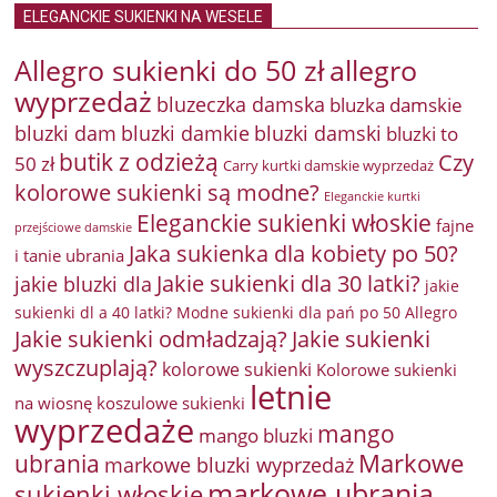
ELEGANCKIE SUKIENKI NA WESELE
Allegro sukienki do 50 zł
allegro
wyprzedaż
bluzeczka damska
bluzka damskie
bluzki damkie
bluzki dam
bluzki damski
bluzki to
butik z odzieżą
Czy
50 zł
Carry kurtki damskie wyprzedaż
kolorowe sukienki są modne?
Eleganckie kurtki
Eleganckie sukienki włoskie
fajne
przejściowe damskie
Jaka sukienka dla kobiety po 50?
i tanie ubrania
Jakie sukienki dla 30 latki?
jakie bluzki dla
jakie
sukienki dl a 40 latki? Modne sukienki dla pań po 50 Allegro
Jakie sukienki odmładzają?
Jakie sukienki
wyszczuplają?
kolorowe sukienki
Kolorowe sukienki
letnie
na wiosnę
koszulowe sukienki
wyprzedaże
mango
mango bluzki
Markowe
ubrania
markowe bluzki wyprzedaż
markowe ubrania
sukienki włoskie