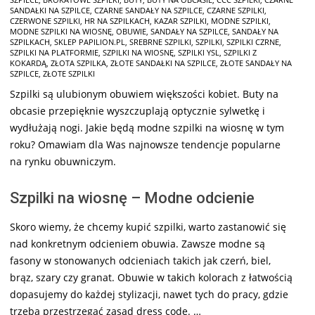
01-
SANDAŁKI NA SZPILCE
,
CZARNE SANDAŁY NA SZPILCE
,
CZARNE SZPILKI
,
27
CZERWONE SZPILKI
,
HR NA SZPILKACH
,
KAZAR SZPILKI
,
MODNE SZPILKI
,
MODNE SZPILKI NA WIOSNĘ
,
OBUWIE
,
SANDAŁY NA SZPILCE
,
SANDAŁY NA
SZPILKACH
,
SKLEP PAPILION.PL
,
SREBRNE SZPILKI
,
SZPILKI
,
SZPILKI CZRNE
,
SZPILKI NA PLATFORMIE
,
SZPILKI NA WIOSNĘ
,
SZPILKI YSL
,
SZPILKI Z
KOKARDĄ
,
ZŁOTA SZPILKA
,
ZŁOTE SANDAŁKI NA SZPILCE
,
ZŁOTE SANDAŁY NA
SZPILCE
,
ZŁOTE SZPILKI
Szpilki są ulubionym obuwiem większości kobiet. Buty na
obcasie przepięknie wyszczuplają optycznie sylwetkę i
wydłużają nogi. Jakie będą modne szpilki na wiosnę w tym
roku? Omawiam dla Was najnowsze tendencje popularne
na rynku obuwniczym.
Szpilki na wiosnę – Modne odcienie
Skoro wiemy, że chcemy kupić szpilki, warto zastanowić się
nad konkretnym odcieniem obuwia. Zawsze modne są
fasony w stonowanych odcieniach takich jak czerń, biel,
brąz, szary czy granat. Obuwie w takich kolorach z łatwością
dopasujemy do każdej stylizacji, nawet tych do pracy, gdzie
trzeba przestrzegać zasad dress code. …