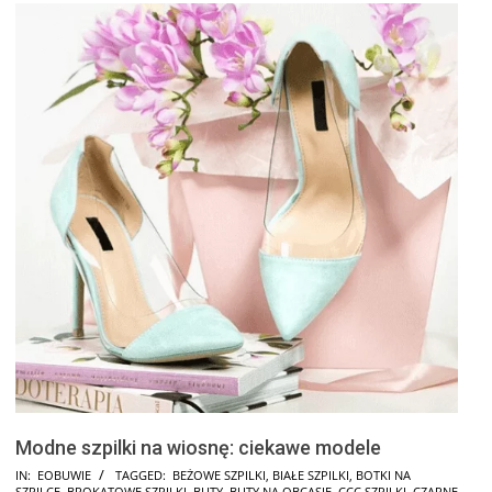
Modne szpilki na wiosnę: ciekawe modele
2025-
IN:
EOBUWIE
TAGGED:
BEŻOWE SZPILKI
,
BIAŁE SZPILKI
,
BOTKI NA
SZPILCE
,
BROKATOWE SZPILKI
,
BUTY
,
BUTY NA OBCASIE
,
CCC SZPILKI
,
CZARNE