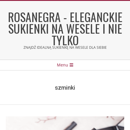
Skip
to
ROSANEGRA - ELEGANCKIE
content
SUKIENKI NA WESELE I NIE
TYLKO
ZNAJDŹ IDEALNĄ SUKIENKĘ NA WESELE DLA SIEBIE
Secondary
Menu
Navigation
Menu
szminki