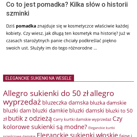
Co to jest pomadka? Kilka słów o historii
szminki
Dziś
pomadka
znajduje się w kosmetyczce właściwie każdej
kobiety. Czy wiesz, jak długą ten kosmetyk ma historię? Już w
czasach starożytnych panie chciały podkreślać piękno
swoich ust. Służyły im do tego różnorodne …
ELEGANCKIE SUKIENKI NA WESELE
Allegro sukienki do 50 zł
allegro
wyprzedaż
bluzeczka damska
bluzka damskie
bluzki damkie
bluzki dam
bluzki damski
bluzki to 50
butik z odzieżą
Czy
zł
Carry kurtki damskie wyprzedaż
kolorowe sukienki są modne?
Eleganckie kurtki
Eleganckie sukienki włoskie
fajne i
przejściowe damskie