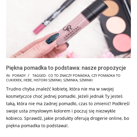
Piękna pomadka to podstawa: nasze propozycje
2025-
IN:
PORADY
TAGGED:
CO TO ZNACZY POMADKA
,
CZY POMADKA TO
CUKIEREK
,
HEBE
,
HISTORII SZMINKI
,
SZMINKA
,
SZMINKI
07-
Trudno chyba znaleźć kobietę, która nie ma w swojej
25
kosmetyczce choć jednej pomadki. Jeżeli jednak Ty jesteś
taką, która nie ma żadnej pomadki, czas to zmienić! Podkreśl
swoje usta zmysłowym kolorem i poczuj się niezwykle
kobieco. Sprawdź, jakie produkty oferują drogerie online, bo
piękna pomadka to podstawa!.