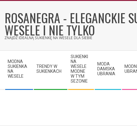
Skip
to
ROSANEGRA - ELEGANCKIE S
content
WESELE I NIE TYLKO
ZNAJDŹ IDEALNĄ SUKIENKĘ NA WESELE DLA SIEBIE
Secondary
SUKIENKI
Navigation
MODNA
NA
MODA
SUKIENKA
TRENDY W
WESELE
MODN
Menu
DAMSKA
NA
SUKIENKACH
MODNE
UBRA
UBRANIA
WESELE
W TYM
SEZONIE