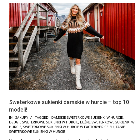
Sweterkowe sukienki damskie w hurcie – top 10
modeli!
2025-
IN:
ZAKUPY
TAGGED:
DAMSKIE SWETERKOWE SUKIENKI W HURCIE
,
DŁUGIE SWETERKOWE SUKIENKI W HURCIE
,
LUŹNE SWETERKOWE SUKIENKI W
11-
HURCIE
,
SWETERKOWE SUKIENKI W HURCIE W FACTORYPRICE.EU
,
TANIE
21
SWETERKOWE SUKIENKI W HURCIE