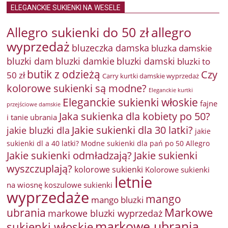
ELEGANCKIE SUKIENKI NA WESELE
Allegro sukienki do 50 zł
allegro
wyprzedaż
bluzeczka damska
bluzka damskie
bluzki damkie
bluzki dam
bluzki damski
bluzki to
butik z odzieżą
Czy
50 zł
Carry kurtki damskie wyprzedaż
kolorowe sukienki są modne?
Eleganckie kurtki
Eleganckie sukienki włoskie
fajne
przejściowe damskie
Jaka sukienka dla kobiety po 50?
i tanie ubrania
Jakie sukienki dla 30 latki?
jakie bluzki dla
jakie
sukienki dl a 40 latki? Modne sukienki dla pań po 50 Allegro
Jakie sukienki odmładzają?
Jakie sukienki
wyszczuplają?
kolorowe sukienki
Kolorowe sukienki
letnie
na wiosnę
koszulowe sukienki
wyprzedaże
mango
mango bluzki
Markowe
ubrania
markowe bluzki wyprzedaż
markowe ubrania
sukienki włoskie