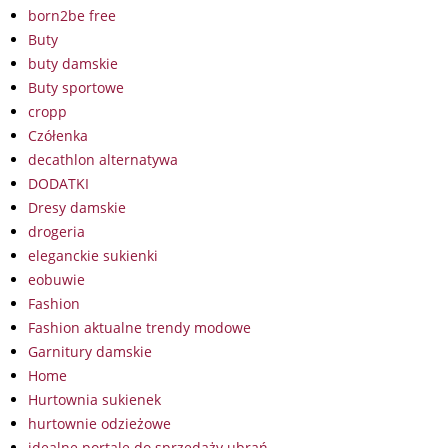
born2be free
Buty
buty damskie
Buty sportowe
cropp
Czółenka
decathlon alternatywa
DODATKI
Dresy damskie
drogeria
eleganckie sukienki
eobuwie
Fashion
Fashion aktualne trendy modowe
Garnitury damskie
Home
Hurtownia sukienek
hurtownie odzieżowe
idealne portale do sprzedaży ubrań