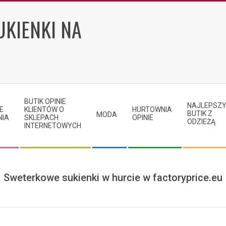
UKIENKI NA
BUTIK OPINIE
NAJLEPSZ
E
KLIENTÓW O
HURTOWNIA
BUTIK Z
MODA
NIA
SKLEPACH
OPINIE
ODZIEŻĄ
INTERNETOWYCH
Sweterkowe sukienki w hurcie w factoryprice.eu