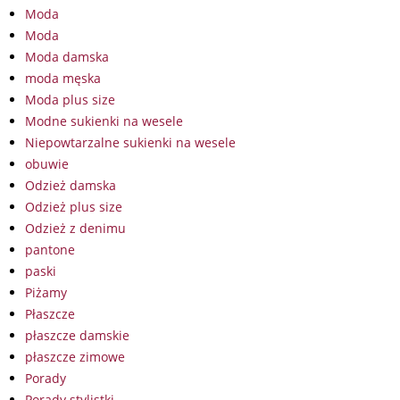
Moda
Moda
Moda damska
moda męska
Moda plus size
Modne sukienki na wesele
Niepowtarzalne sukienki na wesele
obuwie
Odzież damska
Odzież plus size
Odzież z denimu
pantone
paski
Piżamy
Płaszcze
płaszcze damskie
płaszcze zimowe
Porady
Porady stylistki