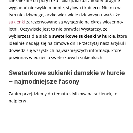
Niezależnie od pory roku i okazji, każda z kobiet pragnie
wyglądać niezwykle modnie, stylowo i kobieco. Nie ma w
tym nic dziwnego, aczkolwiek wiele dziewczyn uważa, że
sukienki
zarezerwowane są wyłącznie na okres wiosenno-
letni. Oczywiście jest to nie prawda! Wystarczy, że
wybierzesz dla siebie
sweterkowe sukienki w hurcie
, które
idealnie nadają się na zimowe dni! Przeczytaj nasz artykuł i
dowiedz się wszystkich najważniejszych informacji, które
powinnaś wiedzieć o sweterkowych sukienkach!
Sweterkowe sukienki damskie w hurcie
– najmodniejsze fasony
Zanim przejdziemy do tematu stylizowana sukienek, to
najpierw
…