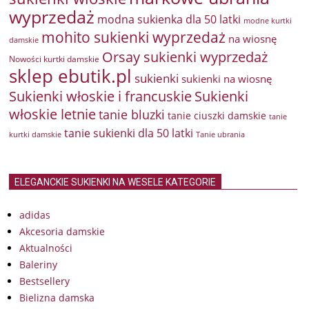
wyprzedaż
modna sukienka dla 50 latki
modne kurtki
mohito sukienki wyprzedaż
na wiosnę
damskie
Orsay sukienki wyprzedaż
Nowości kurtki damskie
sklep ebutik.pl
sukienki
sukienki na wiosnę
Sukienki włoskie i francuskie
Sukienki
włoskie letnie
tanie bluzki
tanie ciuszki damskie
tanie
tanie sukienki dla 50 latki
kurtki damskie
Tanie ubrania
ELEGANCKIE SUKIENKI NA WESELE KATEGORIE
adidas
Akcesoria damskie
Aktualności
Baleriny
Bestsellery
Bielizna damska