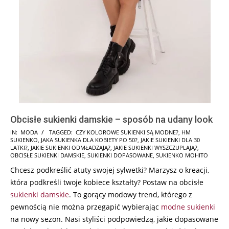
Obcisłe sukienki damskie – sposób na udany look
2024-
IN:
MODA
TAGGED:
CZY KOLOROWE SUKIENKI SĄ MODNE?
,
HM
SUKIENKO
,
JAKA SUKIENKA DLA KOBIETY PO 50?
,
JAKIE SUKIENKI DLA 30
12-
LATKI?
,
JAKIE SUKIENKI ODMŁADZAJĄ?
,
JAKIE SUKIENKI WYSZCZUPLAJĄ?
,
04
OBCISŁE SUKIENKI DAMSKIE
,
SUKIENKI DOPASOWANE
,
SUKIENKO MOHITO
Chcesz podkreślić atuty swojej sylwetki? Marzysz o kreacji,
która podkreśli twoje kobiece kształty? Postaw na obcisłe
sukienki damskie
. To gorący modowy trend, którego z
pewnością nie można przegapić wybierając
modne sukienki
na nowy sezon. Nasi styliści podpowiedzą, jakie dopasowane