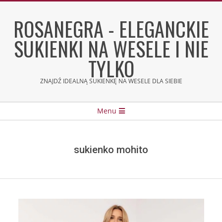
Skip
to
ROSANEGRA - ELEGANCKIE
content
SUKIENKI NA WESELE I NIE
TYLKO
ZNAJDŹ IDEALNĄ SUKIENKĘ NA WESELE DLA SIEBIE
Secondary
Menu
Navigation
Menu
sukienko mohito