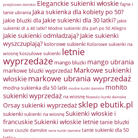
Eleganckie sukienki włoskie
fajne i
przejściowe damskie
Jaka sukienka dla kobiety po 50?
tanie ubrania
Jakie sukienki dla 30 latki?
jakie bluzki dla
jakie
sukienki dl a 40 latki? Modne sukienki dla pań po 50 Allegro
Jakie sukienki odmładzają?
Jakie sukienki
wyszczuplają?
kolorowe sukienki
Kolorowe sukienki na
letnie
wiosnę
koszulowe sukienki
wyprzedaże
mango ubrania
mango bluzki
Markowe sukienki
markowe bluzki wyprzedaż
markowe ubrania wyprzedaż
włoskie
mohito
modna sukienka dla 50 latki
modne kurtki damskie
sukienki wyprzedaż
na wiosnę
Nowości kurtki damskie
sklep ebutik.pl
Orsay sukienki wyprzedaż
Sukienki włoskie i
sukienki
sukienki na wiosnę
francuskie
Sukienki włoskie letnie
tanie bluzki
tanie sukienki dla 50
tanie ciuszki damskie
tanie kurtki damskie