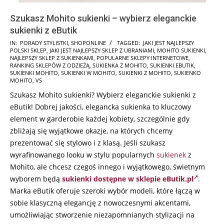
Szukasz Mohito sukienki – wybierz eleganckie
sukienki z eButik
2026-
IN:
PORADY STYLISTKI
,
SHOPONLINE
TAGGED:
JAKI JEST NAJLEPSZY
POLSKI SKLEP
,
JAKI JEST NAJLEPSZY SKLEP Z UBRANIAMI
,
MOHITO SUKIENKI
,
06-
NAJLEPSZY SKLEP Z SUKIENKAMI
,
POPULARNE SKLEPY INTERNETOWE
,
13
RANKING SKLEPÓW Z ODZIEŻĄ
,
SUKIENKA Z MOHITO
,
SUKIENKI EBUTIK
,
SUKIENKI MOHITO
,
SUKIENKI W MOHITO
,
SUKIENKI Z MOHITO
,
SUKIENKO
MOHITO
,
VS
Szukasz Mohito sukienki? Wybierz eleganckie sukienki z
eButik! Dobrej jakości, elegancka sukienka to kluczowy
element w garderobie każdej kobiety, szczególnie gdy
zbliżają się wyjątkowe okazje, na których chcemy
prezentować się stylowo i z klasą. Jeśli szukasz
wyrafinowanego looku w stylu popularnych
sukienek
z
Mohito, ale chcesz czegoś innego i wyjątkowego, świetnym
wyborem będą
sukienki dostępne w sklepie eButik.pl
.
Marka eButik oferuje szeroki wybór modeli, które łączą w
sobie klasyczną elegancję z nowoczesnymi akcentami,
umożliwiając stworzenie niezapomnianych stylizacji na