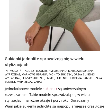
Sukienki jednolite sprawdzają się w wielu
stylizacjach
2024-
IN:
MODA
TAGGED:
BOOKER
,
HM SUKIENKO
,
MARKOWE SUKIENKI
WYPRZEDAŻ
,
MARKOWE UBRANIA
,
MOHITO SUKIENKI
,
ORSAY SUKIENKI
12-
WYPRZEDAŻ
,
SISNSAY SUKIENKI
,
SMYKS
,
SUKIENKIE
,
UBRANIA DAMSKIE
,
ZARA
13
SUKIENKI WYPRZEDAŻ
,
ZARAS
Jednokolorowe modele
sukienek
są uniwersalnym
rozwiązaniem. Takie modele sprawdzają się w wielu
stylizacjach na różne okazje i pory roku. Doradzamy
Wam
jakie sukienki jednolite są najpopularniejsze oraz gdzie