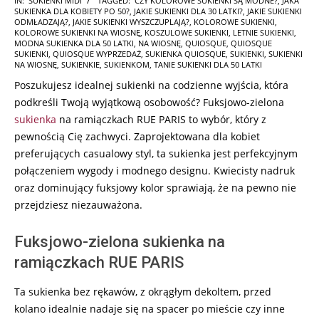
IN:
SUKIENKI MIDI
TAGGED:
CZY KOLOROWE SUKIENKI SĄ MODNE?
,
JAKA
SUKIENKA DLA KOBIETY PO 50?
,
JAKIE SUKIENKI DLA 30 LATKI?
,
JAKIE SUKIENKI
06-
ODMŁADZAJĄ?
,
JAKIE SUKIENKI WYSZCZUPLAJĄ?
,
KOLOROWE SUKIENKI
,
17
KOLOROWE SUKIENKI NA WIOSNĘ
,
KOSZULOWE SUKIENKI
,
LETNIE SUKIENKI
,
MODNA SUKIENKA DLA 50 LATKI
,
NA WIOSNĘ
,
QUIOSQUE
,
QUIOSQUE
SUKIENKI
,
QUIOSQUE WYPRZEDAŻ
,
SUKIENKA QUIOSQUE
,
SUKIENKI
,
SUKIENKI
NA WIOSNĘ
,
SUKIENKIE
,
SUKIENKOM
,
TANIE SUKIENKI DLA 50 LATKI
Poszukujesz idealnej sukienki na codzienne wyjścia, która
podkreśli Twoją wyjątkową osobowość? Fuksjowo-zielona
sukienka
na ramiączkach RUE PARIS to wybór, który z
pewnością Cię zachwyci. Zaprojektowana dla kobiet
preferujących casualowy styl, ta sukienka jest perfekcyjnym
połączeniem wygody i modnego designu. Kwiecisty nadruk
oraz dominujący fuksjowy kolor sprawiają, że na pewno nie
przejdziesz niezauważona.
Fuksjowo-zielona sukienka na
ramiączkach RUE PARIS
Ta sukienka bez rękawów, z okrągłym dekoltem, przed
kolano idealnie nadaje się na spacer po mieście czy inne