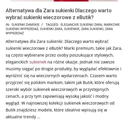
Alternatywa dla Zara sukienki Dlaczego warto
wybrać sukienki wieczorowe z eButik?
2026-
IN:
SUKIENKI DAMSKIE
TAGGED:
ELEGANCKIE SUKIENKI ZARA
,
MARKOWE
SUKIENKI WYPRZEDAŻ
,
SUKIENKI ZARA
,
SUKIENKIE
,
ZARA SUKIENKI
,
ZARA
05-
WYPRZEDAŻ
28
Alternatywa dla Zara sukienki: Dlaczego warto wybrać
sukienki wieczorowe z eButik? Marki premium, takie jak Zara,
są często wybierane przez osoby poszukujące stylowych,
eleganckich
sukienek
na różne okazje. Jednak nie zawsze
musimy sięgać po drogie produkty, by wyglądać efektownie i
wyróżnić się na wieczornych wydarzeniach. Czasem warto
przyjrzeć się polskim markom, takim jak Butik, które oferują
szeroki wybór sukienek wieczorowych w przystępnych
cenach, a przy tym zapewniają wysoką jakość i modny
wygląd. W najnowszej kolekcji sukienek wieczorowych od
Butik znajdziesz modele, które idealnie wpisują się w
aktualne trendy …