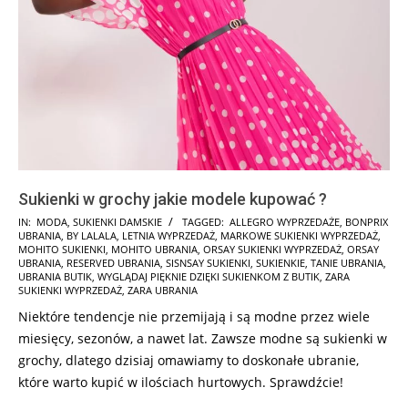
Sukienki w grochy jakie modele kupować ?
2024-
IN:
MODA
,
SUKIENKI DAMSKIE
TAGGED:
ALLEGRO WYPRZEDAŻE
,
BONPRIX
UBRANIA
,
BY LALALA
,
LETNIA WYPRZEDAŻ
,
MARKOWE SUKIENKI WYPRZEDAŻ
,
12-
MOHITO SUKIENKI
,
MOHITO UBRANIA
,
ORSAY SUKIENKI WYPRZEDAŻ
,
ORSAY
02
UBRANIA
,
RESERVED UBRANIA
,
SISNSAY SUKIENKI
,
SUKIENKIE
,
TANIE UBRANIA
,
UBRANIA BUTIK
,
WYGLĄDAJ PIĘKNIE DZIĘKI SUKIENKOM Z BUTIK
,
ZARA
SUKIENKI WYPRZEDAŻ
,
ZARA UBRANIA
Niektóre tendencje nie przemijają i są modne przez wiele
miesięcy, sezonów, a nawet lat. Zawsze modne są sukienki w
grochy, dlatego dzisiaj omawiamy to doskonałe ubranie,
które warto kupić w ilościach hurtowych. Sprawdźcie!