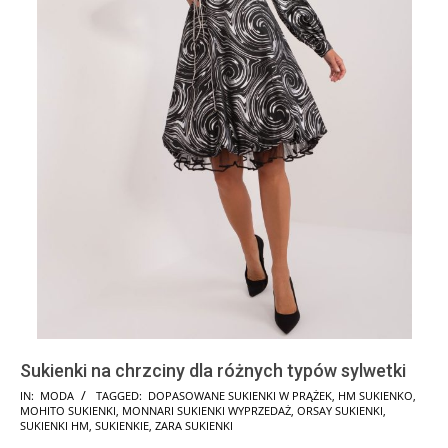
Sukienki na chrzciny dla różnych typów sylwetki
2024-
IN:
MODA
TAGGED:
DOPASOWANE SUKIENKI W PRĄŻEK
,
HM SUKIENKO
,
MOHITO SUKIENKI
,
MONNARI SUKIENKI WYPRZEDAŻ
,
ORSAY SUKIENKI
,
12-
SUKIENKI HM
,
SUKIENKIE
,
ZARA SUKIENKI
04