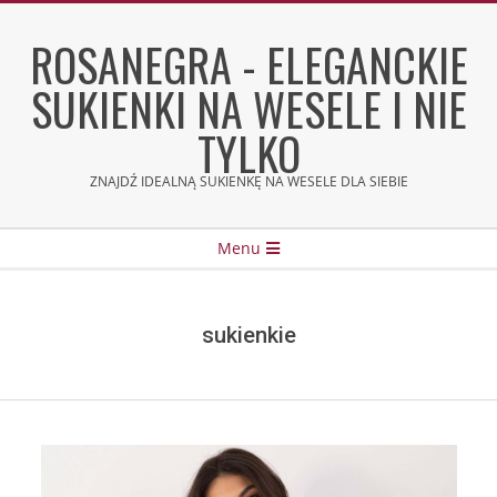
Skip
to
ROSANEGRA - ELEGANCKIE
content
SUKIENKI NA WESELE I NIE
TYLKO
ZNAJDŹ IDEALNĄ SUKIENKĘ NA WESELE DLA SIEBIE
Secondary
Menu
Navigation
Menu
sukienkie