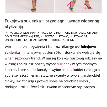
Fuksjowa sukienka – przyciągnij uwagę wiosenną
stylizacją
2025-
IN:
KOLEKCJA WIOSENNA
TAGGED:
24HURT
,
GDZIE KUPOWAĆ UBRANIA
DO BUTIKU
,
GDZIE NAJLEPIEJ KUPOWAĆ HURTOWO
,
HURTOWO 24
,
03-
ONLINEHURT
,
SKĄD BRAĆ TOWAR DO BUTIKU
,
SUKIENKIE
27
Wiosna to czas ożywienia i kolorów, dlatego też
fuksjowa
sukienka
– intensywny odcień różu – doskonale wpisuje się
w ten sezonowy trend. W naszej kolekcji hurtowej odzieży na
wiosnę znajdziesz bogaty wybór
sukienek
w tym modnym
kolorze, które są doskonałym wyborem dla kobiet ceniących
sobie świeżość i energetyczne akcenty w swojej garderobie!
Odkryj świat fuksji i pozwól sobie na odrobinę koloru,
dodając uroku i świeżości Twoim wiosennym stylizacjom.