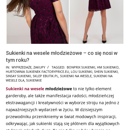
Sukienki na wesele młodzieżowe – co się nosi w
tym roku?
2025-
IN:
WYPRZEDAŻE
,
ZAKUPY
TAGGED:
BONPRIX SUKIENKI
,
HM SUKIENKO
,
HURTOWNIA SUKIENEK FACTORYPRICE.EU
,
LOU SUKIENKI
,
SHEIN SUKIENKI
,
10-
SINSAY SUKIENKI
,
SKLEP EBUTIK.PL
,
SUKIENKI NA WESELE
,
SUKIENKI NA
10
WESELE DLA
,
SUKIENKIE
Sukienki na wesele
młodzieżowe
to nie tylko element
garderoby, ale także manifestacja radości, młodzieńczej
ekstrawagancji i kreatywności w wyborze stroju na jedno z
najważniejszych wydarzeń w życiu. W dzisiejszym
przewodniku przenikniemy w świat modowych inspiracji,
odkrywając, jak sukienki stają się płótnem dla wyjątkowych