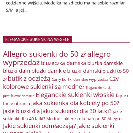
codzienne wyjścia. Modelka na zdjęciu ma na sobie rozmiar
S/M, a jej …
ELEGANCKIE SUKIENKI NA WESELE
Allegro sukienki do 50 zł
allegro
wyprzedaż
bluzeczka damska
bluzka damskie
bluzki damkie
bluzki dam
bluzki damski
bluzki to 50
butik z odzieżą
Czy
zł
Carry kurtki damskie wyprzedaż
kolorowe sukienki są modne?
Eleganckie kurtki
Eleganckie sukienki włoskie
fajne i
przejściowe damskie
Jaka sukienka dla kobiety po 50?
tanie ubrania
Jakie sukienki dla 30 latki?
jakie bluzki dla
jakie
sukienki dl a 40 latki? Modne sukienki dla pań po 50 Allegro
Jakie sukienki odmładzają?
Jakie sukienki