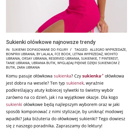
Sukienki ołówkowe najnowsze trendy
2025-
IN:
SUKIENKI DOPASOWANE DO FIGURY
TAGGED:
ALLEGRO WYPRZEDAŻE
,
BONPRIX UBRANIA
,
BY LALALA
,
FCE BOOK
,
LETNIA WYPRZEDAŻ
,
MOHITO
10-
UBRANIA
,
ORSAY UBRANIA
,
RESERVED UBRANIA
,
SUKIENKIE
,
T PINTEREST
,
09
TANIE UBRANIA
,
UBRANIA BUTIK
,
WYGLĄDAJ PIĘKNIE DZIĘKI SUKIENKOM Z
BUTIK
,
ZARA UBRANIA
Komu pasuje ołówkowa
sukienka
? Czy
sukienka
ołówkowa
jest dobra na wesele? Ten typ
sukienek
, wyraźnie
podkreślający atuty kobiecej sylwetki to świetny wybór
zarówno na co dzień, jak i na wyjątkowe okazje. Dla kogo
sukienki
ołówkowe będą najlepszym wyborem oraz w jaki
sposób komponować z nimi stylizacje, by uniknąć modowej
wpadki? Jaka biżuteria do ołówkowej sukienki? Tego dowiesz
się z naszego poradnika. Zapraszamy do lektury!