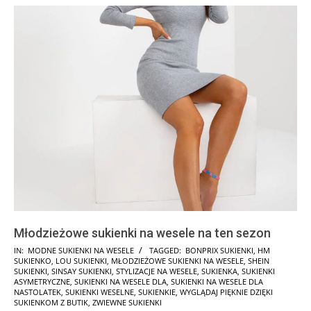
Młodzieżowe sukienki na wesele na ten sezon
2025-
IN:
MODNE SUKIENKI NA WESELE
TAGGED:
BONPRIX SUKIENKI
,
HM
SUKIENKO
,
LOU SUKIENKI
,
MŁODZIEŻOWE SUKIENKI NA WESELE
,
SHEIN
10-
SUKIENKI
,
SINSAY SUKIENKI
,
STYLIZACJE NA WESELE
,
SUKIENKA
,
SUKIENKI
18
ASYMETRYCZNE
,
SUKIENKI NA WESELE DLA
,
SUKIENKI NA WESELE DLA
NASTOLATEK
,
SUKIENKI WESELNE
,
SUKIENKIE
,
WYGLĄDAJ PIĘKNIE DZIĘKI
SUKIENKOM Z BUTIK
,
ZWIEWNE SUKIENKI