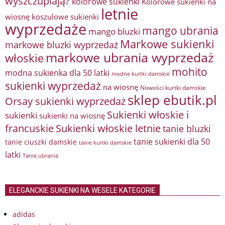
wyszczuplają?
kolorowe sukienki
Kolorowe sukienki na
letnie
wiosnę
koszulowe sukienki
wyprzedaże
mango ubrania
mango bluzki
Markowe sukienki
markowe bluzki wyprzedaż
markowe ubrania wyprzedaż
włoskie
mohito
modna sukienka dla 50 latki
modne kurtki damskie
sukienki wyprzedaż
na wiosnę
Nowości kurtki damskie
sklep ebutik.pl
Orsay sukienki wyprzedaż
Sukienki włoskie i
sukienki
sukienki na wiosnę
francuskie
Sukienki włoskie letnie
tanie bluzki
tanie sukienki dla 50
tanie ciuszki damskie
tanie kurtki damskie
latki
Tanie ubrania
ELEGANCKIE SUKIENKI NA WESELE KATEGORIE
adidas