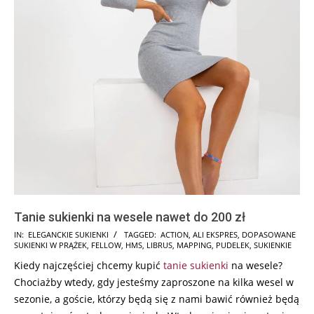
Tanie sukienki na wesele nawet do 200 zł
2024-
IN:
ELEGANCKIE SUKIENKI
TAGGED:
ACTION
,
ALI EKSPRES
,
DOPASOWANE
SUKIENKI W PRĄŻEK
,
FELLOW
,
HMS
,
LIBRUS
,
MAPPING
,
PUDELEK
,
SUKIENKIE
12-
Kiedy najczęściej chcemy kupić
tanie sukienki
na wesele?
12
Chociażby wtedy, gdy jesteśmy zaproszone na kilka wesel w
sezonie, a goście, którzy będą się z nami bawić również będą