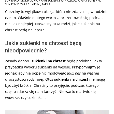
SUKIENKO
,
MODIVO
,
MONNARI SUKIENKI WYPRZEDAŻ
,
ORSAY SUKIENKI
,
12-
SUKIENKIE
,
ZARA SUKIENKI
,
ZARAS
13
Chrzciny to wyjątkowa okazja, która nie zdarza się w rodzinie
często. Właśnie dlatego warto zaprezentować się podczas
niej jak najlepiej. Nasza stylistka radzi, jakie sukienki na
chrzest będą najlepsze.
Jakie sukienki na chrzest będą
nieodpowiednie?
Zasady doboru
sukienki na chrzest
będą podobne, jak w
przypadku wyboru sukienki na wesele. Przypomnijmy je
jednak, aby nie popełnić modowego
faux
pas
na ważnej
uroczystości rodzinnej. Otóż
sukienki na chrzest
nie mogą
być zbyt krótkie. Chrzciny to przyjęcie, podczas którego
często zdarza się nam tańczyć. Nie warto martwić się
wówczas czy sukienka …